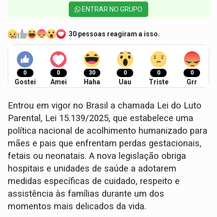
ENTRAR NO GRUPO
30 pessoas reagiram a isso.
0
0
30
0
0
0
Gostei
Amei
Haha
Uau
Triste
Grr
Entrou em vigor no Brasil a chamada Lei do Luto
Parental, Lei 15.139/2025, que estabelece uma
política nacional de acolhimento humanizado para
mães e pais que enfrentam perdas gestacionais,
fetais ou neonatais. A nova legislação obriga
hospitais e unidades de saúde a adotarem
medidas específicas de cuidado, respeito e
assistência às famílias durante um dos
momentos mais delicados da vida.