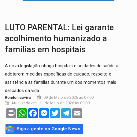
VÍDEO:
Armado com machado, homem ameaça matar sobrinha grávida e com
TRIBUNAL DO CRIME:
Homem é espancado por facção criminosa 
LUTO PARENTAL: Lei garante
acolhimento humanizado a
famílias em hospitais
A nova legislação obriga hospitais e unidades de saúde a
adotarem medidas específicas de cuidado, respeito e
assistência às famílias durante um dos momentos mais
delicados da vida
09 de Maio de 2026 às 07:00
Rondoniaovivo
Atualizada em : 11 de Maio de 2026 às 09:09
Print
WhatsApp
Facebook
Messenger
Twitter
Telegram
Email
Siga a gente no Google News