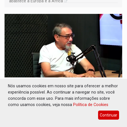
abastece a Europa e a África
CONEXÃO RONDONIAOVIVO: Museólogo
Nós usamos cookies em nosso site para oferecer a melhor
Antônio Ocampo conduz a história de uma
experiência possível. Ao continuar a navegar no site, você
ferrovia desgovernada
concorda com esse uso. Para mais informações sobre
Cultura
08 de Agosto de 2026 às 09:05
como usamos cookies, veja nossa
Política de Cookies
Novo livro faz registro documental da Estrada de Ferro
Continuar
Madeira-Mamoré (EFMM)