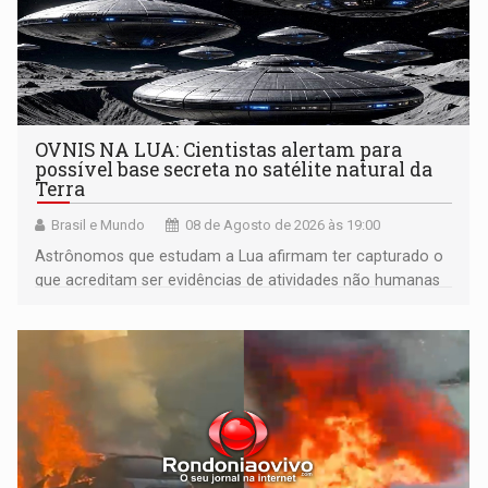
OVNIS NA LUA: Cientistas alertam para
possível base secreta no satélite natural da
Terra
Brasil e Mundo
08 de Agosto de 2026 às 19:00
Astrônomos que estudam a Lua afirmam ter capturado o
que acreditam ser evidências de atividades não humanas
tecnologicamente avançadas (OVNIs) na Lua e em sua
órbita