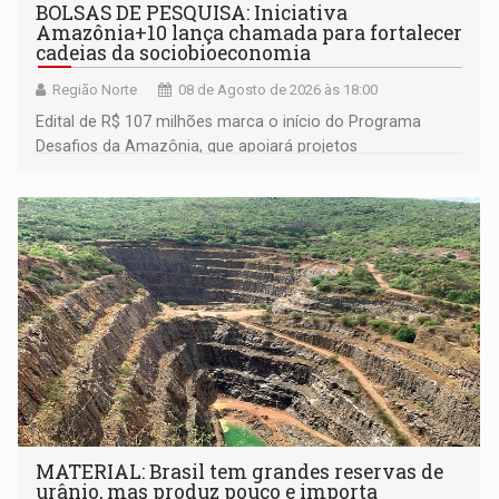
BOLSAS DE PESQUISA: Iniciativa
Amazônia+10 lança chamada para fortalecer
cadeias da sociobioeconomia
Região Norte
08 de Agosto de 2026 às 18:00
Edital de R$ 107 milhões marca o início do Programa
Desafios da Amazônia, que apoiará projetos
desenvolvidos por redes de pesquisa e inovação. A
submissão de pré-propostas poderá ser feita até 1º de
setembro
MATERIAL: Brasil tem grandes reservas de
urânio, mas produz pouco e importa