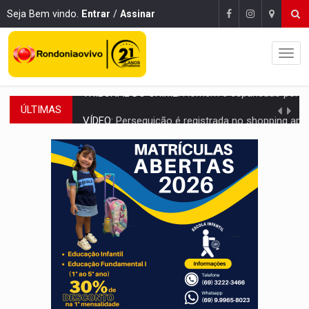
Seja Bem vindo.
Entrar
/
Assinar
ÚLTIMAS
VÍDEO:
Perseguição é registrada no shopping após colombiana furtar ce
LUDOPATIA:
Apostas online começam a afetar produtividade e rotina
REFLORESTAMENTO:
Plantar árvores não será mais suficiente para comprov
OVNIS NA LUA:
Cientistas alertam para possível base secreta no satélite n
ACABOU COM PEUGEOT:
Incêndio destrói carro que era rebocado para oficina no
VÍDEO:
Ladrão é filmado furtando moto na frente do bar 
BOLSAS DE PESQUISA:
Iniciativa Amazônia+10 lança chamada para fortalecer cadeia
MATERIAL:
Brasil tem grandes reservas de urânio, mas produz pouco e impo