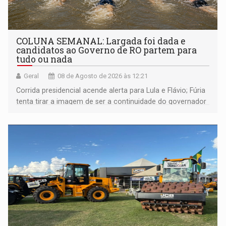
COLUNA SEMANAL: Largada foi dada e
candidatos ao Governo de RO partem para
tudo ou nada
Geral
08 de Agosto de 2026 às 12:21
Corrida presidencial acende alerta para Lula e Flávio; Fúria
tenta tirar a imagem de ser a continuidade do governador
Marcos Rocha; ex-prefeito Hildon Chaves parece ainda
não ter entrado no modo eleição; ABAV faz evento em
Porto Velho