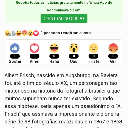
Receba todas as notícias gratuitamente no WhatsApp do
Rondoniaovivo.com.​
ENTRAR NO GRUPO
1 pessoas reagiram a isso.
1
0
0
0
0
0
Gostei
Amei
Haha
Uau
Triste
Grr
Albert Frisch, nascido em Augsburgo, na Baviera,
foi, até o fim do século XX, um personagem tão
misterioso na história da fotografia brasileira que
muitos supunham nunca ter existido. Segundo
essa hipótese, seria apenas um pseudônimo o “A.
Frisch” que assinava a impressionante e pioneira
série de 98 fotografias realizadas em 1867 e 1868