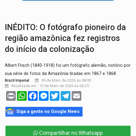
AMOR PERDIDO DÓI:
Luto amoroso não tem prazo, mas exige aten
TECNOLOGIA:
Empresas de Xangai aprimoram robôs de IA incorporada em 
INÉDITO: O fotógrafo pioneiro da
região amazônica fez registros
do início da colonização
Albert Frisch (1840-1918) foi um fotógrafo alemão, notório por
sua série de fotos da Amazônia tiradas em 1867 e 1868
09 de Maio de 2026 às 08:00
Brazil Imperial
Atualizada em : 10 de Maio de 2026 às 06:25
Print
WhatsApp
Facebook
Messenger
Twitter
Telegram
Email
Siga a gente no Google News
Compartilhar no Whatsapp