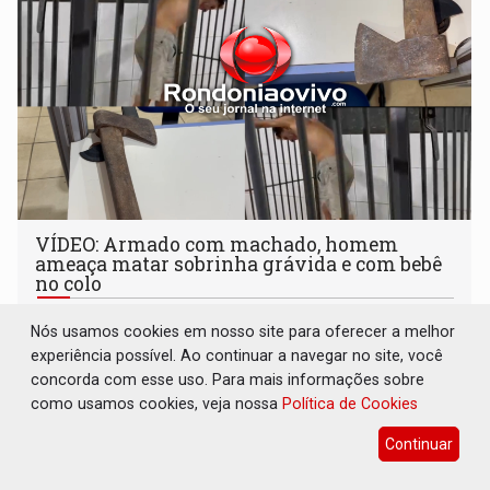
VÍDEO: Armado com machado, homem
ameaça matar sobrinha grávida e com bebê
no colo
Polícia
09 de Agosto de 2026 às 04:05
Nós usamos cookies em nosso site para oferecer a melhor
Crime foi registrado na zona Sul de Porto Velho
experiência possível. Ao continuar a navegar no site, você
concorda com esse uso. Para mais informações sobre
como usamos cookies, veja nossa
Política de Cookies
Continuar