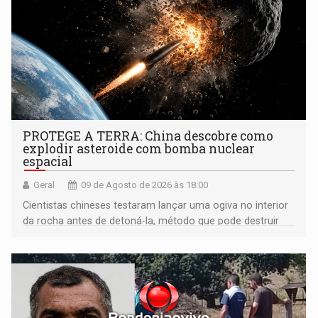
PROTEGE A TERRA: China descobre como
explodir asteroide com bomba nuclear
espacial
Geral
09 de Agosto de 2026 às 18:00
Cientistas chineses testaram lançar uma ogiva no interior
da rocha antes de detoná-la, método que pode destruir
corpos capazes de ameaçar a Terra