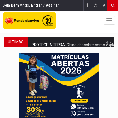
Seja Bem vindo.
Entrar
/
Assinar
ÚLTIMAS
PROTEGE A TERRA:
China descobre como explodir asteroide com bomba n
VÍDEO:
Motociclista morre após bater na traseira de camin
PARECE UM NUGGET:
Essa receita com frango virou o meu ja
EMPREENDEDORISMO:
7 negócios que podem começar com pouco dinheiro e vi
GIGANTE DA AMÉRICA:
Brasil reúne dimensão continental e posição estratégic
INDEPENDÊNCIA:
10 dicas importantes para quem quer mo
VARCENA:
Cientistas descobrem nova espécie de rã em florestas alagada
BARGANHA:
Vai comprar celular usado? Veja como consultar o a