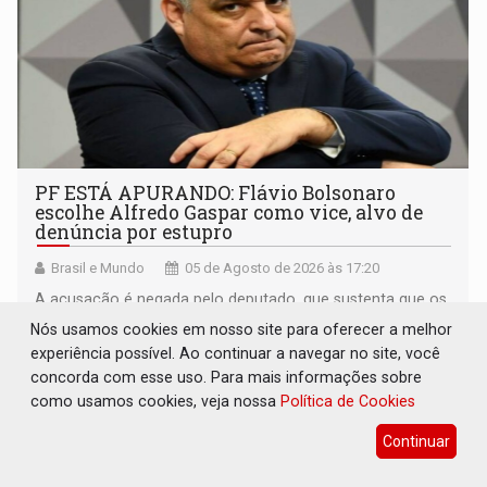
PF ESTÁ APURANDO: Flávio Bolsonaro
escolhe Alfredo Gaspar como vice, alvo de
denúncia por estupro
Brasil e Mundo
05 de Agosto de 2026 às 17:20
A acusação é negada pelo deputado, que sustenta que os
fatos atribuídos a ele não ocorreram e que a investigação
Nós usamos cookies em nosso site para oferecer a melhor
deverá demonstrar sua versão
experiência possível. Ao continuar a navegar no site, você
concorda com esse uso. Para mais informações sobre
como usamos cookies, veja nossa
Política de Cookies
Continuar