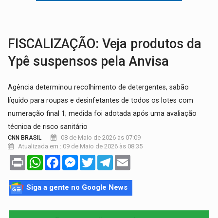
ALIANÇA PODEROSA:
Chapa vitaminada pode alcançar larga e boa vantag
SÃO PAULO:
PM abre concurso público com 2.000 vagas para a
FISCALIZAÇÃO: Veja produtos da
Ypê suspensos pela Anvisa
Agência determinou recolhimento de detergentes, sabão
líquido para roupas e desinfetantes de todos os lotes com
numeração final 1; medida foi adotada após uma avaliação
técnica de risco sanitário
08 de Maio de 2026 às 07:09
CNN BRASIL
Atualizada em : 09 de Maio de 2026 às 08:35
Print
WhatsApp
Facebook
Messenger
Twitter
Telegram
Email
Siga a gente no Google News