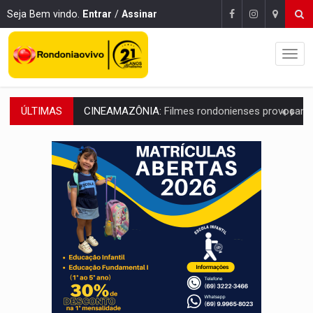
Seja Bem vindo.
Entrar
/
Assinar
ÚLTIMAS
CINEAMAZÔNIA:
Filmes rondonienses provocam debate sobre temas urgentes 
Publicação Legal:
AVISO DE LICITAÇÃO: PREGÃO ELETRÔNICO Nº 90136
RUA DAS PENHAS:
MPRO promove intervenção artística pelos direit
PEDIDO DE PROVIDÊNCIA:
Erosão ameaça acesso a bairros às margens do r
ELEIÇÕES 2026:
Policial candidato a deputado federal do PL declara patrimôn
Publicação Legal:
AVISO DE LICITAÇÃO: PREGÃO ELETRÔNICO N.° 90595
NO CASTANHEIRA:
Denúncia de 'tribunal do crime' leva PM a prender ac
NO FLAGRA:
'Churrasco' e comparsas do CV são presos com moto furtad