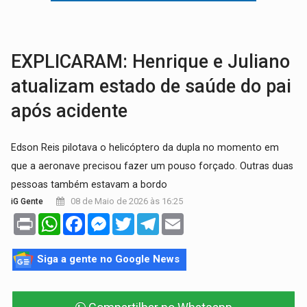
AMOR PERDIDO DÓI:
Luto amoroso não tem prazo, mas exige aten
TECNOLOGIA:
Empresas de Xangai aprimoram robôs de IA incorporada em 
EXPLICARAM: Henrique e Juliano
atualizam estado de saúde do pai
após acidente
Edson Reis pilotava o helicóptero da dupla no momento em
que a aeronave precisou fazer um pouso forçado. Outras duas
pessoas também estavam a bordo
08 de Maio de 2026 às 16:25
iG Gente
Print
WhatsApp
Facebook
Messenger
Twitter
Telegram
Email
Siga a gente no Google News