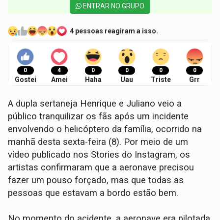
ENTRAR NO GRUPO
4 pessoas reagiram a isso.
0
4
0
0
0
0
Gostei
Amei
Haha
Uau
Triste
Grr
A dupla sertaneja Henrique e Juliano veio a
público tranquilizar os fãs após um incidente
envolvendo o helicóptero da família, ocorrido na
manhã desta sexta-feira (8). Por meio de um
vídeo publicado nos Stories do Instagram, os
artistas confirmaram que a aeronave precisou
fazer um pouso forçado, mas que todas as
pessoas que estavam a bordo estão bem.
No momento do acidente, a aeronave era pilotada