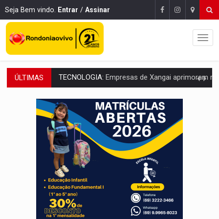
Seja Bem vindo.
Entrar
/
Assinar
ÚLTIMAS
PROTEGE A TERRA:
China descobre como explodir asteroide com bomba n
VÍDEO:
Motociclista morre após bater na traseira de camin
PARECE UM NUGGET:
Essa receita com frango virou o meu ja
EMPREENDEDORISMO:
7 negócios que podem começar com pouco dinheiro e vi
GIGANTE DA AMÉRICA:
Brasil reúne dimensão continental e posição estratégic
INDEPENDÊNCIA:
10 dicas importantes para quem quer mo
VARCENA:
Cientistas descobrem nova espécie de rã em florestas alagada
BARGANHA:
Vai comprar celular usado? Veja como consultar o a