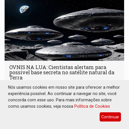
OVNIS NA LUA: Cientistas alertam para
possível base secreta no satélite natural da
Terra
Nós usamos cookies em nosso site para oferecer a melhor
Brasil e Mundo
08 de Agosto de 2026 às 19:00
experiência possível. Ao continuar a navegar no site, você
Astrônomos que estudam a Lua afirmam ter capturado o
concorda com esse uso. Para mais informações sobre
que acreditam ser evidências de atividades não humanas
como usamos cookies, veja nossa
Política de Cookies
tecnologicamente avançadas (OVNIs) na Lua e em sua
órbita
Continuar