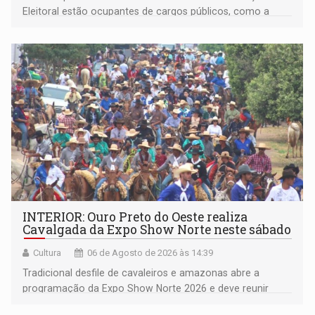
Eleitoral estão ocupantes de cargos públicos, como a
deputada federal Cristiane Lopes (PODE), o vereador
Pedro Geovar (PP) e a vice-prefeita Magna dos Anjos
(NOVO)
INTERIOR: Ouro Preto do Oeste realiza
Cavalgada da Expo Show Norte neste sábado
Cultura
06 de Agosto de 2026 às 14:39
Tradicional desfile de cavaleiros e amazonas abre a
programação da Expo Show Norte 2026 e deve reunir
milhares de participantes e espectadores no município