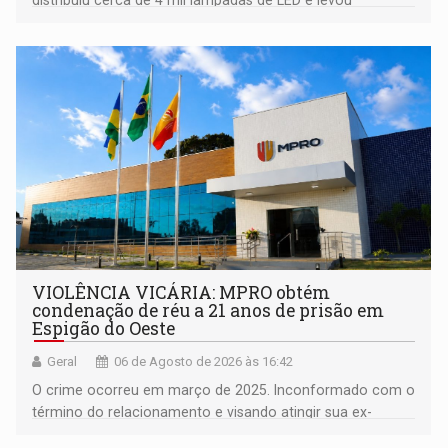
distribuiu cerca de 4 mil lâmpadas de LED e levou
orientações sobre consumo consciente de energia para a
comunidade
VIOLÊNCIA VICÁRIA: MPRO obtém
condenação de réu a 21 anos de prisão em
Espigão do Oeste
Geral
06 de Agosto de 2026 às 16:42
O crime ocorreu em março de 2025. Inconformado com o
término do relacionamento e visando atingir sua ex-
companheira