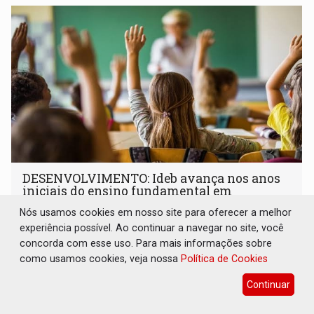
DESENVOLVIMENTO: Ideb avança nos anos
iniciais do ensino fundamental em
Rondônia
Nós usamos cookies em nosso site para oferecer a melhor
Comunidade
06 de Agosto de 2026 às 14:30
experiência possível. Ao continuar a navegar no site, você
concorda com esse uso. Para mais informações sobre
Indicadores de 2025 crescem nos anos iniciais do ensino
como usamos cookies, veja nossa
Política de Cookies
fundamental e se mantêm nos anos finais; e no ensino
médio
Continuar