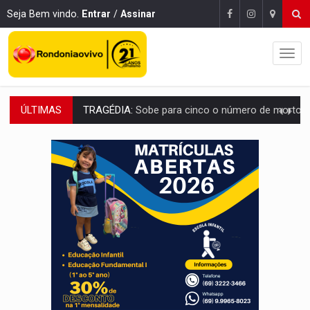
Seja Bem vindo.
Entrar
/
Assinar
ÚLTIMAS
TRANSPORTE DE ARROZ:
MPF assegura cumprimento da legislação sobre transporte d
DEEPFAKE:
Sancionada lei contra violência sexual infantil na inte
COLEGIADO:
Brasil e Rússia discutem energia nuclear, defesa e ciênc
URGENTE:
Colisão entre caminhão e carro deixa quatro mortos e um em est
ENCONTRO:
Amazônia Negra ganha projeção nacional com participação de M
PREVISÃO:
Porto Velho tem chances de chuvas isoladas nesta se
SINDICATOS UNIDOS:
Assembleia Geral delibera greve da educação municip
PROCESSO SELETIVO:
Rondoniaovivo abre oficina de Comunicação com oportunidade