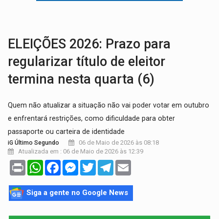
BRASIL CONTRA O CRIME:
Acusado de guardar armas de facção é preso com rev
TRAGÉDIA:
Sobe para cinco o número de mortos em colisão entre carreta e Fia
ELEIÇÕES 2026: Prazo para
regularizar título de eleitor
termina nesta quarta (6)
Quem não atualizar a situação não vai poder votar em outubro
e enfrentará restrições, como dificuldade para obter
passaporte ou carteira de identidade
06 de Maio de 2026 às 08:18
iG Último Segundo
Atualizada em : 06 de Maio de 2026 às 12:39
Print
WhatsApp
Facebook
Messenger
Twitter
Telegram
Email
Siga a gente no Google News