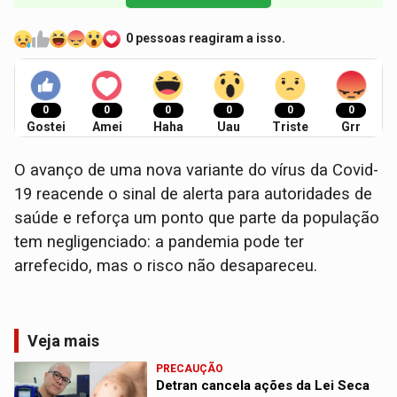
0 pessoas reagiram a isso.
0
0
0
0
0
0
Gostei
Amei
Haha
Uau
Triste
Grr
O avanço de uma nova variante do vírus da Covid-
19 reacende o sinal de alerta para autoridades de
saúde e reforça um ponto que parte da população
tem negligenciado: a pandemia pode ter
arrefecido, mas o risco não desapareceu.
Veja mais
PRECAUÇÃO
Detran cancela ações da Lei Seca