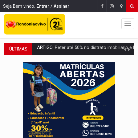
Seja Bem vindo.
Entrar
/
Assinar
ÚLTIMAS
DO HOSPITAL AO CAMPO:
Veja as mais de 200 ações de Marcos Rogé
EXPANSÃO:
Grupo Nova Era amplia presença em PVH e transforma Aramix em
ROTA GLOBAL:
PCC amplia presença internacional e transforma Brasil em cor
CONEXÃO RONDONIAOVIVO:
Museólogo Antônio Ocampo conduz a história de uma
EXTENSÃO DE DANOS:
Ferroviários pedem ao Iphan recuperação de área atingid
VARIANDO O CARDÁPIO:
Veja essa receita de carne assada para o a
PREJUÍZO AOS ESTUDANTES:
Greve dos professores em PVH é considerada 
POSSESSÃO DE DEBORAH LOGAN:
Terror mistura mistério e filmagens quase