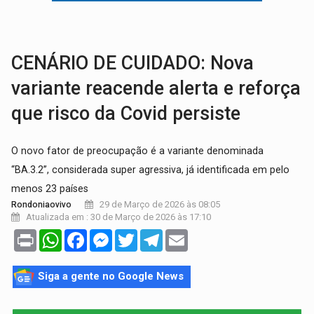
SOB SUSPEITA:
Entrega de 286 máquinas em Rondônia coincide com investig
ARTIGO:
Reter até 50% no distrato imobiliário é legal, mas não pode 
CENÁRIO DE CUIDADO: Nova
variante reacende alerta e reforça
que risco da Covid persiste
O novo fator de preocupação é a variante denominada
“BA.3.2”, considerada super agressiva, já identificada em pelo
menos 23 países
29 de Março de 2026 às 08:05
Rondoniaovivo
Atualizada em : 30 de Março de 2026 às 17:10
Print
WhatsApp
Facebook
Messenger
Twitter
Telegram
Email
Siga a gente no Google News