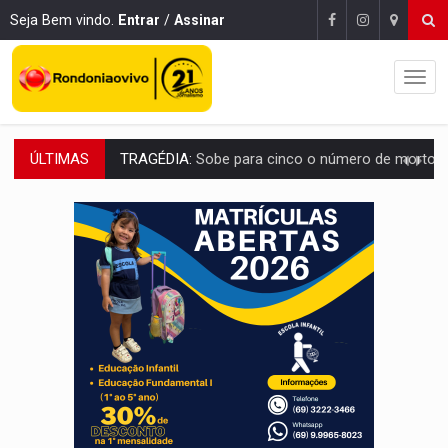
Seja Bem vindo.
Entrar
/
Assinar
ÚLTIMAS
TRANSPORTE DE ARROZ:
MPF assegura cumprimento da legislação sobre transporte d
DEEPFAKE:
Sancionada lei contra violência sexual infantil na inte
COLEGIADO:
Brasil e Rússia discutem energia nuclear, defesa e ciênc
URGENTE:
Colisão entre caminhão e carro deixa quatro mortos e um em est
ENCONTRO:
Amazônia Negra ganha projeção nacional com participação de M
PREVISÃO:
Porto Velho tem chances de chuvas isoladas nesta se
SINDICATOS UNIDOS:
Assembleia Geral delibera greve da educação municip
PROCESSO SELETIVO:
Rondoniaovivo abre oficina de Comunicação com oportunidade