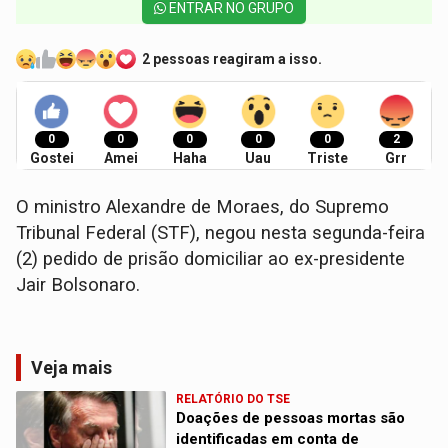
ENTRAR NO GRUPO
2 pessoas reagiram a isso.
0
0
0
0
0
2
Gostei
Amei
Haha
Uau
Triste
Grr
O ministro Alexandre de Moraes, do Supremo
Tribunal Federal (STF), negou nesta segunda-feira
(2) pedido de prisão domiciliar ao ex-presidente
Jair Bolsonaro.
Veja mais
RELATÓRIO DO TSE
Doações de pessoas mortas são
identificadas em conta de