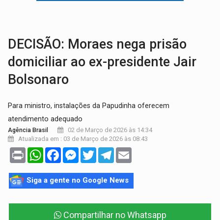
BRASIL CONTRA O CRIME:
Acusado de guardar armas de facção é preso com rev
TRAGÉDIA:
Sobe para cinco o número de mortos em colisão entre carreta e Fia
DECISÃO: Moraes nega prisão
domiciliar ao ex-presidente Jair
Bolsonaro
Para ministro, instalações da Papudinha oferecem
atendimento adequado
02 de Março de 2026 às 14:34
Agência Brasil
Atualizada em : 03 de Março de 2026 às 08:43
Print
WhatsApp
Facebook
Messenger
Twitter
Telegram
Email
Siga a gente no Google News
Compartilhar no Whatsapp