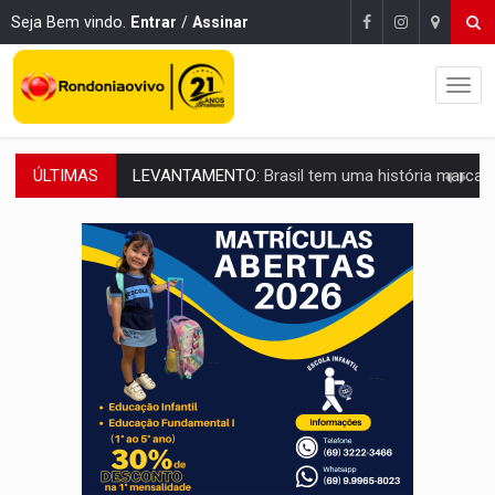
Seja Bem vindo.
Entrar
/
Assinar
ÚLTIMAS
LAMENTÁVEL:
Mulher é encontrada morta dentro de residência e
'XANDY DO MOTOCROSS':
Pai morre em acidente na BR-364 duas semanas após condena
PESO DO VOTO:
Cinco maiores colégios eleitorais concentram 53,7% dos v
COLUNA SEMANAL:
Largada foi dada e candidatos ao Governo de RO partem 
SOB SUSPEITA:
Entrega de 286 máquinas em Rondônia coincide com investig
ARTIGO:
Reter até 50% no distrato imobiliário é legal, mas não pode 
DO HOSPITAL AO CAMPO:
Veja as mais de 200 ações de Marcos Rogé
EXPANSÃO:
Grupo Nova Era amplia presença em PVH e transforma Aramix em