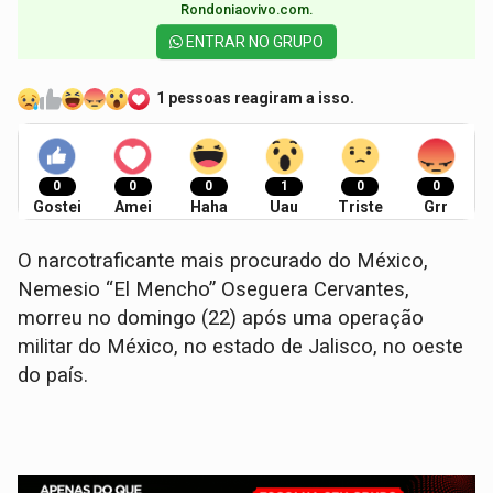
Rondoniaovivo.com.​
ENTRAR NO GRUPO
1 pessoas reagiram a isso.
0
0
0
1
0
0
Gostei
Amei
Haha
Uau
Triste
Grr
O narcotraficante mais procurado do México,
Nemesio “El Mencho” Oseguera Cervantes,
morreu no domingo (22) após uma operação
militar do México, no estado de Jalisco, no oeste
do país.