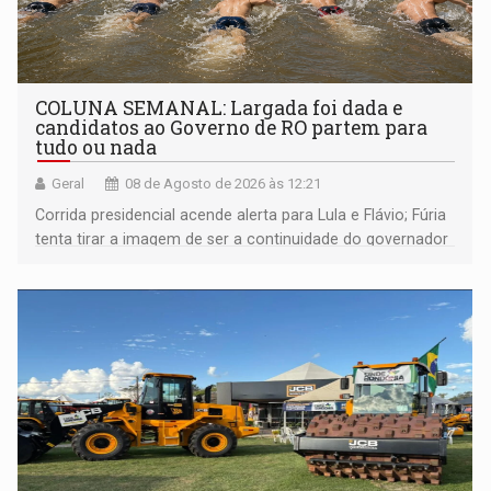
COLUNA SEMANAL: Largada foi dada e
candidatos ao Governo de RO partem para
tudo ou nada
Geral
08 de Agosto de 2026 às 12:21
Corrida presidencial acende alerta para Lula e Flávio; Fúria
tenta tirar a imagem de ser a continuidade do governador
Marcos Rocha; ex-prefeito Hildon Chaves parece ainda
não ter entrado no modo eleição; ABAV faz evento em
Porto Velho