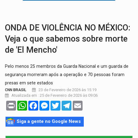
VÍDEO:
Líder religioso é preso por abusar de fiéis sob pretexto de 'pro
LEVANTAMENTO:
Brasil tem uma história marcada por guerras, revoltas e con
ONDA DE VIOLÊNCIA NO MÉXICO:
Veja o que sabemos sobre morte
de 'El Mencho'
Pelo menos 25 membros da Guarda Nacional e um guarda de
segurança morreram após a operação e 70 pessoas foram
presas em sete estados
23 de Fevereiro de 2026 às 15:19
CNN BRASIL
Atualizada em : 25 de Fevereiro de 2026 às 09:06
Print
WhatsApp
Facebook
Messenger
Twitter
Telegram
Email
Siga a gente no Google News