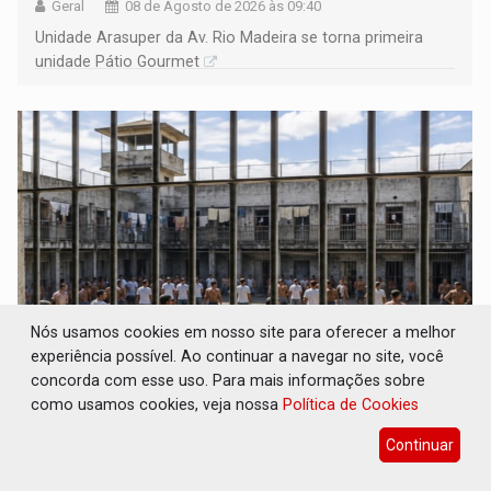
Geral
08 de Agosto de 2026 às 09:40
Unidade Arasuper da Av. Rio Madeira se torna primeira
unidade Pátio Gourmet
Nós usamos cookies em nosso site para oferecer a melhor
experiência possível. Ao continuar a navegar no site, você
ROTA GLOBAL: PCC amplia presença
concorda com esse uso. Para mais informações sobre
internacional e transforma Brasil em
como usamos cookies, veja nossa
Política de Cookies
corredor da cocaína
Continuar
Brasil e Mundo
08 de Agosto de 2026 às 09:13
Rondônia está no mapa do roteiro da cocaína que