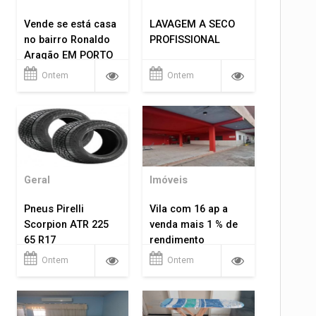
Vende se está casa
LAVAGEM A SECO
no bairro Ronaldo
PROFISSIONAL
Aragão EM PORTO
VELHO RO.
Ontem
Ontem
Geral
Imóveis
Pneus Pirelli
Vila com 16 ap a
Scorpion ATR 225
venda mais 1 % de
65 R17
rendimento
Ontem
Ontem