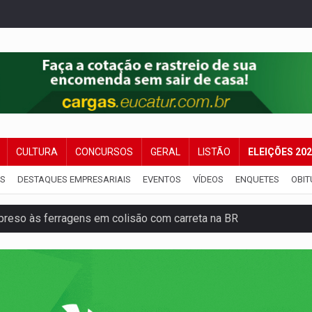
CULTURA
CONCURSOS
GERAL
LISTÃO
ELEIÇÕES 20
IS
DESTAQUES EMPRESARIAIS
EVENTOS
VÍDEOS
ENQUETES
OBIT
reso às ferragens em colisão com carreta na BR
veitar o fim de semana em Porto Velho
membro do CV com arma e drogas em boca de fumo
a com a APAE para ampliar ações voltadas a PCD's