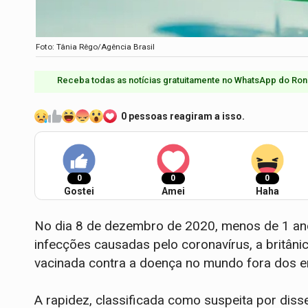
Foto: Tânia Rêgo/Agência Brasil
Receba todas as notícias gratuitamente no WhatsApp do Ron
0 pessoas reagiram a isso.
0
0
0
Gostei
Amei
Haha
No dia 8 de dezembro de 2020, menos de 1 ano
infecções causadas pelo coronavírus, a britân
vacinada contra a doença no mundo fora dos en
A rapidez, classificada como suspeita por dis