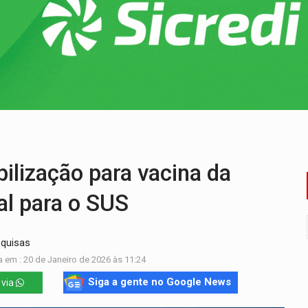
bate a drones durante exercício antiaéreo
o Oeste, CINEMAZÔNIA leva cinema amazônico a estudantes na
ado (8) de calor intenso e tempo firme
e espera, asfalto chega ao bairro Nova Esperança
na programação do Festival de Dança de Joinville
re em acidente na BR-364
ização para vacina da
al para o SUS
squisas
 em : 20 de Janeiro de 2026 às 11:24
Siga a gente no Google News
 via