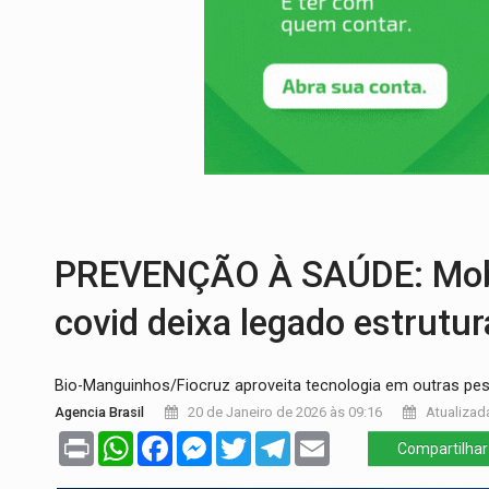
DEFESA:
Exército testa inovações no com
TEMAS SOCIOAMBIENTAIS:
Em Itapuã d
PREVISÃO:
Interior de Rondônia terá sáb
INFRAESTRUTURA:
Após quase 30 anos d
A ILHA:
Coreografia de Rondônia estreia 
TRÁGICO:
Pai do 'Xandy Motocross' mor
PREVENÇÃO À SAÚDE: Mobil
covid deixa legado estrutur
Bio-Manguinhos/Fiocruz aproveita tecnologia em outras pe
Agencia Brasil
20 de Janeiro de 2026 às 09:16
Atualizada
Print
WhatsApp
Facebook
Messenger
Twitter
Telegram
Email
Compartilhar