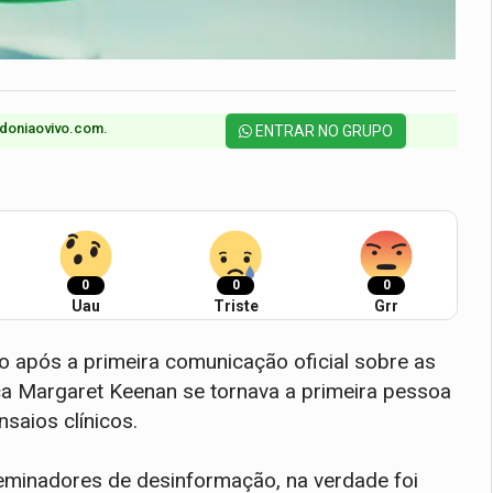
doniaovivo.com.​
ENTRAR NO GRUPO
0
0
0
Uau
Triste
Grr
 após a primeira comunicação oficial sobre as
ica Margaret Keenan se tornava a primeira pessoa
saios clínicos.
seminadores de desinformação, na verdade foi