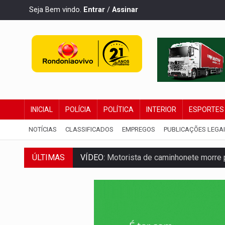
Seja Bem vindo.
Entrar
/
Assinar
INICIAL
POLÍCIA
POLÍTICA
INTERIOR
ESPORTES
NOTÍCIAS
CLASSIFICADOS
EMPREGOS
PUBLICAÇÕES LEGA
ÚLTIMAS
VÍDEO:
Motorista de caminhonete morre p
LAZER:
Seis lugares gratuitos para apro
VÍDEO:
FTICCO e Força Tática prendem 
INCLUSÃO:
Prefeitura fortalece parceri