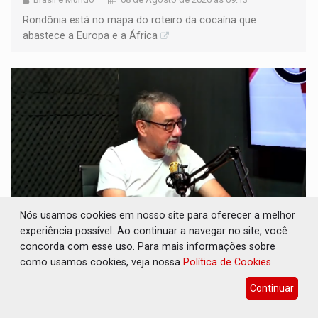
Rondônia está no mapa do roteiro da cocaína que
abastece a Europa e a África
Nós usamos cookies em nosso site para oferecer a melhor
experiência possível. Ao continuar a navegar no site, você
CONEXÃO RONDONIAOVIVO: Museólogo
concorda com esse uso. Para mais informações sobre
Antônio Ocampo conduz a história de uma
como usamos cookies, veja nossa
Política de Cookies
ferrovia desgovernada
Continuar
Cultura
08 de Agosto de 2026 às 09:05
Novo livro faz registro documental da Estrada de Ferro