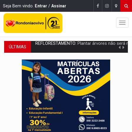
Seja Bem vindo.
Entrar
/
Assinar
ÚLTIMAS
OVNIS NA LUA:
Cientistas alertam para possível base secreta no satélite n
ACABOU COM PEUGEOT:
Incêndio destrói carro que era rebocado para oficina no
VÍDEO:
Ladrão é filmado furtando moto na frente do bar 
BOLSAS DE PESQUISA:
Iniciativa Amazônia+10 lança chamada para fortalecer cadeia
MATERIAL:
Brasil tem grandes reservas de urânio, mas produz pouco e impo
VÍDEO:
Serpente capturada na fábrica da Coca-Cola é devolvid
HOMENAGEM:
Cientistas cassados pelo AI-5 se tornam pesquisadores emér
VÍDEO:
Líder religioso é preso por abusar de fiéis sob pretexto de 'pro