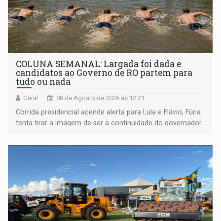
COLUNA SEMANAL: Largada foi dada e
candidatos ao Governo de RO partem para
tudo ou nada
Geral
08 de Agosto de 2026 às 12:21
Corrida presidencial acende alerta para Lula e Flávio; Fúria
tenta tirar a imagem de ser a continuidade do governador
Marcos Rocha; ex-prefeito Hildon Chaves parece ainda
não ter entrado no modo eleição; ABAV faz evento em
Porto Velho