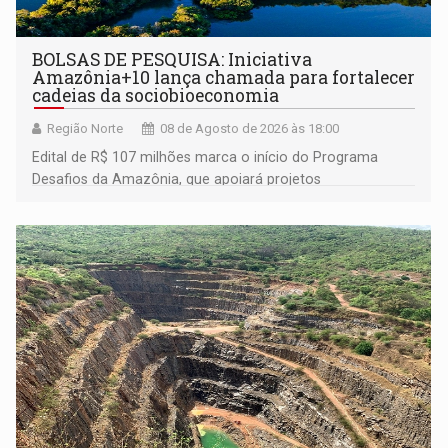
BOLSAS DE PESQUISA: Iniciativa
Amazônia+10 lança chamada para fortalecer
cadeias da sociobioeconomia
Região Norte
08 de Agosto de 2026 às 18:00
Edital de R$ 107 milhões marca o início do Programa
Desafios da Amazônia, que apoiará projetos
desenvolvidos por redes de pesquisa e inovação. A
submissão de pré-propostas poderá ser feita até 1º de
setembro