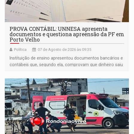
PROVA CONTÁBIL: UNNESA apresenta
documentos e questiona apreensão da PF em
Porto Velho
Política
07 de Agosto de 2026 às 09:35
Instituição de ensino apresentou documentos bancários e
contábeis que, segundo ela, comprovam que dinheiro saiu
de sua própria conta, foi sacado pelo diretor financeiro e
apreendido quando já estava dentro da sede da entidade
— em pleno ano eleitoral em Rondônia