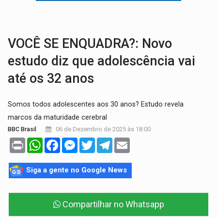
BAIRRO TEIXEIRÃO:
MPF cobra regularização fundiária da comunid
SUCESSO NA ABERTURA:
2ª Feira Rondônia Empreendedora segue no Espaço Alternativ
VOCÊ SE ENQUADRA?: Novo
estudo diz que adolescência vai
até os 32 anos
Somos todos adolescentes aos 30 anos? Estudo revela
marcos da maturidade cerebral
06 de Dezembro de 2025 às 18:00
BBC Brasil
Print
WhatsApp
Facebook
Messenger
Twitter
Telegram
Email
Siga a gente no Google News
Compartilhar no Whatsapp