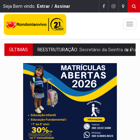
Seja Bem vindo.
Entrar
/
Assinar
ÚLTIMAS
REESTRUTURAÇÃO:
Secretário da Seinfra de Porto Velho pede exon
SAÚDE INDÍGENA:
Pirahã terão consultas e exames especializados durante 
ECONOMIA:
Dia dos pais deve movimentar R$ 8,5 bilhões e RO projet
DIA DOS PAIS:
Bailarina da Praça organiza celebração gratuita nes
VÍDEO:
Perseguição a embarcação no rio Madeira termina com explosivo
MEGA SENA:
Prêmio acumula para R$ 165 milhõe
Publicação Legal:
AVISO DE LICITAÇÃO: PREGÃO ELETRÔNICO Nº 90091
PROVA CONTÁBIL:
UNNESA apresenta documentos e questiona apreens