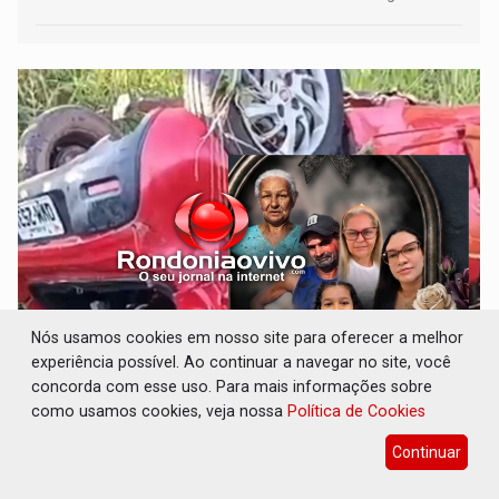
Nós usamos cookies em nosso site para oferecer a melhor
FAMÍLIA MORREU: Identificadas as cinco
vítimas de acidente na BR-364, entre elas
experiência possível. Ao continuar a navegar no site, você
uma criança
concorda com esse uso. Para mais informações sobre
como usamos cookies, veja nossa
Política de Cookies
Polícia
07 de Agosto de 2026 às 06:13
Continuar
Estavam indo aproveitar o feriadão prolongado na casa
de familiares em Vista Alegre do Abunã