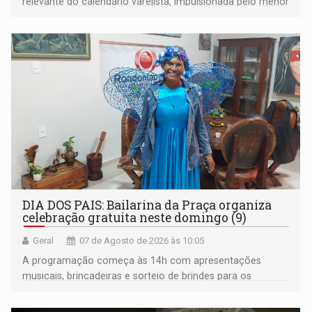
relevante do calendário varejista, impulsionada pelo menor
desemprego em 14 anos e pela recuperação da renda
média do trabalhador
DIA DOS PAIS: Bailarina da Praça organiza
celebração gratuita neste domingo (9)
Geral
07 de Agosto de 2026 às 10:05
A programação começa às 14h com apresentações
musicais, brincadeiras e sorteio de brindes para os
participantes. Às 17h, o evento terá o tradicional corte de
bolo e canto de parabéns dedicado aos pais