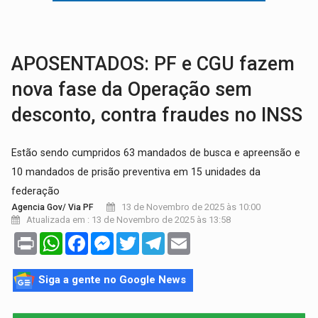
VÍDEO:
Falso vendedor de salgados é preso por tráfico de drogas n
BATATA-DOCE E FRANGO:
Faça esse escondidinho e me convide
APOSENTADOS: PF e CGU fazem
nova fase da Operação sem
desconto, contra fraudes no INSS
Estão sendo cumpridos 63 mandados de busca e apreensão e
10 mandados de prisão preventiva em 15 unidades da
federação
13 de Novembro de 2025 às 10:00
Agencia Gov/ Via PF
Atualizada em : 13 de Novembro de 2025 às 13:58
Print
WhatsApp
Facebook
Messenger
Twitter
Telegram
Email
Siga a gente no Google News