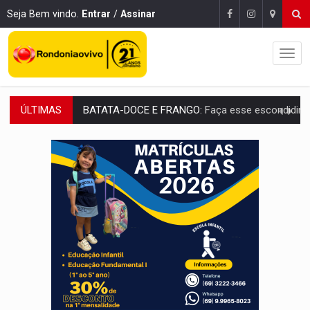
Seja Bem vindo.
Entrar
/
Assinar
ÚLTIMAS
BARREIRA NATURAL:
Desmate da Amazônia corta chuvas no Sul e ameaça produção
:
Anvisa libera venda de medicamentos pela Shopee, mas mantém 
MAIS RIGOR:
Nova lei endurece punição por abuso sexual contra crian
POLUIÇÃO E RISCOS:
Retirada de fiação irregular avança no país e em PVH p
VÍDEO:
Armado com machado, homem ameaça matar sobrinha grávida e com
TRIBUNAL DO CRIME:
Homem é espancado por facção criminosa 
VÍDEO:
Perseguição é registrada no shopping após colombiana furtar ce
LUDOPATIA:
Apostas online começam a afetar produtividade e rotina