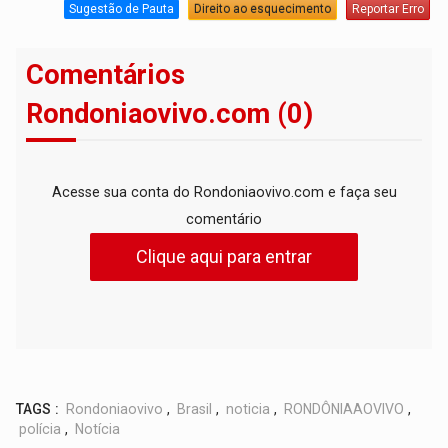
Sugestão de Pauta
Direito ao esquecimento
Reportar Erro
Comentários
Rondoniaovivo.com (0)
Acesse sua conta do Rondoniaovivo.com e faça seu
comentário
Clique aqui para entrar
TAGS :
Rondoniaovivo
,
Brasil
,
noticia
,
RONDÔNIAAOVIVO
,
polícia
,
Notícia