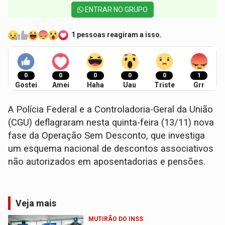
ENTRAR NO GRUPO
1 pessoas reagiram a isso.
0
0
0
0
0
1
Gostei
Amei
Haha
Uau
Triste
Grr
A Polícia Federal e a Controladoria-Geral da União
(CGU) deflagraram nesta quinta-feira (13/11) nova
fase da Operação Sem Desconto, que investiga
um esquema nacional de descontos associativos
não autorizados em aposentadorias e pensões.
Veja mais
MUTIRÃO DO INSS