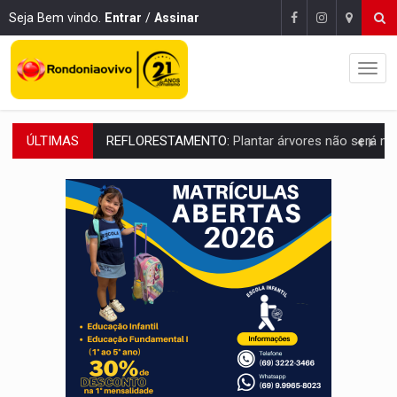
Seja Bem vindo.
Entrar
/
Assinar
ÚLTIMAS
OVNIS NA LUA:
Cientistas alertam para possível base secreta no satélite n
ACABOU COM PEUGEOT:
Incêndio destrói carro que era rebocado para oficina no
VÍDEO:
Ladrão é filmado furtando moto na frente do bar 
BOLSAS DE PESQUISA:
Iniciativa Amazônia+10 lança chamada para fortalecer cadeia
MATERIAL:
Brasil tem grandes reservas de urânio, mas produz pouco e impo
VÍDEO:
Serpente capturada na fábrica da Coca-Cola é devolvid
HOMENAGEM:
Cientistas cassados pelo AI-5 se tornam pesquisadores emér
VÍDEO:
Líder religioso é preso por abusar de fiéis sob pretexto de 'pro