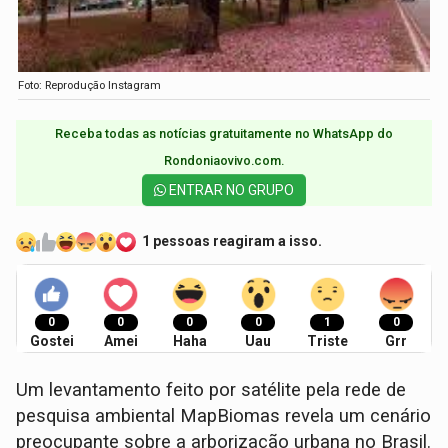
Foto: Reprodução Instagram
Receba todas as notícias gratuitamente no WhatsApp do
Rondoniaovivo.com.​
ENTRAR NO GRUPO
1 pessoas reagiram a isso.
0
0
0
0
1
0
Gostei
Amei
Haha
Uau
Triste
Grr
Um levantamento feito por satélite pela rede de
pesquisa ambiental MapBiomas revela um cenário
preocupante sobre a arborização urbana no Brasil.