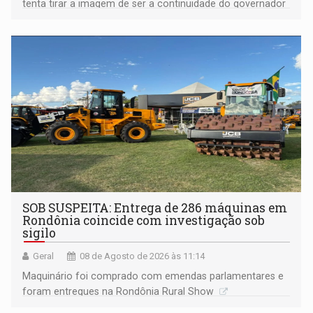
tenta tirar a imagem de ser a continuidade do governador
Marcos Rocha; ex-prefeito Hildon Chaves parece ainda
não ter entrado no modo eleição; ABAV faz evento em
Porto Velho
SOB SUSPEITA: Entrega de 286 máquinas em
Rondônia coincide com investigação sob
sigilo
Geral
08 de Agosto de 2026 às 11:14
Maquinário foi comprado com emendas parlamentares e
foram entregues na Rondônia Rural Show