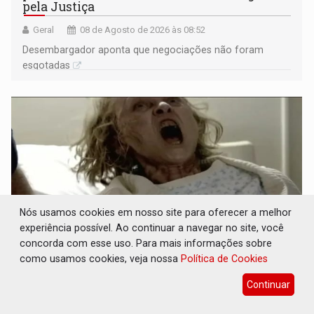
pela Justiça
Geral
08 de Agosto de 2026 às 08:52
Desembargador aponta que negociações não foram
esgotadas
Nós usamos cookies em nosso site para oferecer a melhor
experiência possível. Ao continuar a navegar no site, você
concorda com esse uso. Para mais informações sobre
como usamos cookies, veja nossa
Política de Cookies
POSSESSÃO DE DEBORAH LOGAN: Terror
mistura mistério e filmagens quase reais –
Continuar
Por Marcos Souza