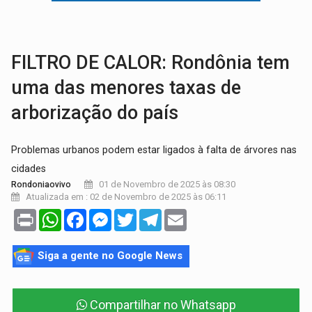
LUDOPATIA:
Apostas online começam a afetar produtividade e rotina
REFLORESTAMENTO:
Plantar árvores não será mais suficiente para comprov
FILTRO DE CALOR: Rondônia tem
uma das menores taxas de
arborização do país
Problemas urbanos podem estar ligados à falta de árvores nas
cidades
01 de Novembro de 2025 às 08:30
Rondoniaovivo
Atualizada em : 02 de Novembro de 2025 às 06:11
Print
WhatsApp
Facebook
Messenger
Twitter
Telegram
Email
Siga a gente no Google News
Compartilhar no Whatsapp