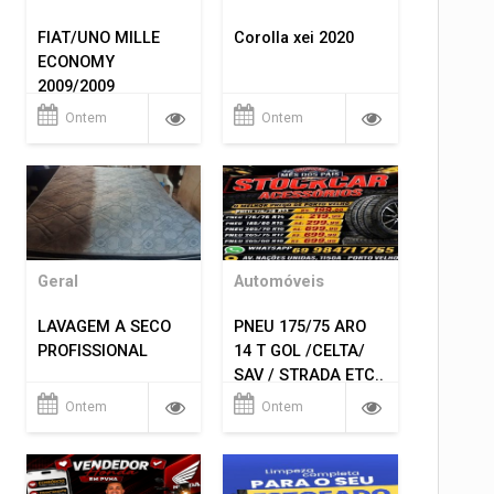
FIAT/UNO MILLE
Corolla xei 2020
ECONOMY
2009/2009
Ontem
Ontem
Geral
Automóveis
LAVAGEM A SECO
PNEU 175/75 ARO
PROFISSIONAL
14 T GOL /CELTA/
SAV / STRADA ETC..
R$ 219,99
Ontem
Ontem
MONTAGEM GRATIS