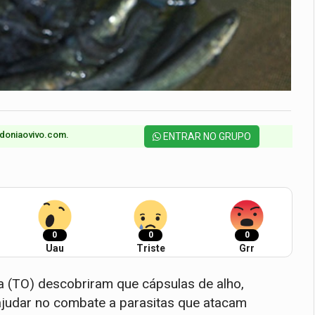
doniaovivo.com.​
ENTRAR NO GRUPO
0
0
0
Uau
Triste
Grr
 (TO) descobriram que cápsulas de alho,
judar no combate a parasitas que atacam