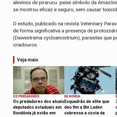
alevinos de pirarucu peixe símbolo da Amazônia
se mostrou eficaz e seguro, sem causar toxici
O estudo, publicado na revista Veterinary Paras
de forma significativa a presença de protozoár
(Dawestrema cycloancistrium), parasitas que p
criadouros.
Veja mais
OS PREDADORES
DE RONDA
Os predadores dos atuais
Esquadrão de elite que
deputados estaduais em
deu fim a Bin Laden
Rondônia já estão em
sobrevoa a costa da