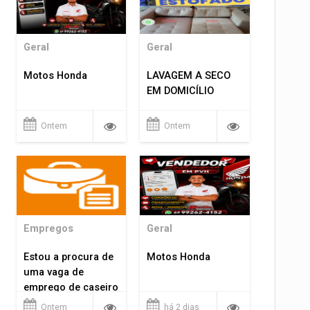
Geral
Geral
Motos Honda
LAVAGEM A SECO
EM DOMICÍLIO
Ontem
Ontem
Empregos
Geral
Estou a procura de
Motos Honda
uma vaga de
emprego de caseiro
em porto velho
Ontem
há 2 dias