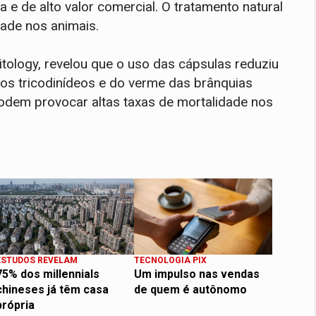
 e de alto valor comercial. O tratamento natural
dade nos animais.
itology, revelou que o uso das cápsulas reduziu
ios tricodinídeos e do verme das brânquias
odem provocar altas taxas de mortalidade nos
ESTUDOS REVELAM
TECNOLOGIA PIX
75% dos millennials
Um impulso nas vendas
chineses já têm casa
de quem é autônomo
própria