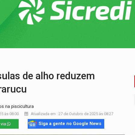
sença de plástico ou petróleo em ovos
tacam casal de idosos na zona Leste
endem cerca de 1kg de ouro em Rondônia
scolhe Alfredo Gaspar como vice, alvo de denúncia por estupro
ante briga entre vizinhos
dem 12 kg de skunk e arma que iam para o Sudeste
las de alho reduzem
irarucu
s na piscicultura
25 às 08:00
Atualizada em : 27 de Outubro de 2025 às 08:27
Siga a gente no Google News
 via