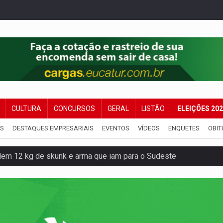
CULTURA
CONCURSOS
GERAL
LISTÃO
ELEIÇÕES 20
IS
DESTAQUES EMPRESARIAIS
EVENTOS
VÍDEOS
ENQUETES
OBIT
resos com armas e drogas após crime de tortur@
as Somos Nós será apresentado na capital
tocicleta em frente de academia
nos de emancipação com programação esportiva