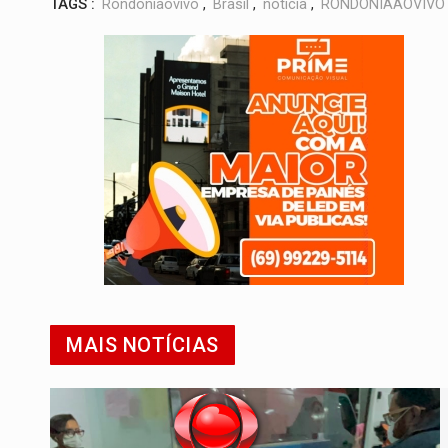
TAGS :
Rondoniaovivo
,
Brasil
,
noticia
,
RONDÔNIAAOVIVO
MAIS NOTÍCIAS