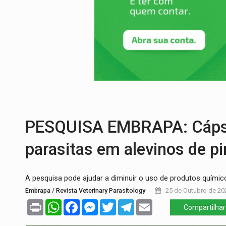
SAÚDE:
Anvisa desmente boato sobre pre
VÍDEO:
Pitbulls fogem de residência e a
AÇÃO CONJUNTA:
Forças policiais apre
PF ESTÁ APURANDO:
Flávio Bolsonaro e
GRAVE:
Homem é esfaqueado no peito dur
VÍDEO:
Denarc e Receita Federal apreen
PESQUISA EMBRAPA: Cápsu
parasitas em alevinos de p
A pesquisa pode ajudar a diminuir o uso de produtos químico
Embrapa / Revista Veterinary Parasitology
25 de Outubro de 20
Print
WhatsApp
Facebook
Messenger
Twitter
Telegram
Email
Compartilhar