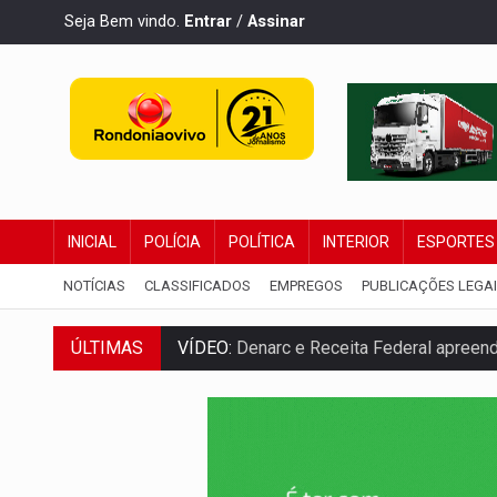
Seja Bem vindo.
Entrar
/
Assinar
INICIAL
POLÍCIA
POLÍTICA
INTERIOR
ESPORTES
NOTÍCIAS
CLASSIFICADOS
EMPREGOS
PUBLICAÇÕES LEGA
ÚLTIMAS
OPERAÇÃO DA PC:
Membros do CV são p
ENTRADA GRATUITA:
Espetáculo As Mari
VÍDEO:
Três são presos após furto de mo
CELEBRAÇÃO:
Cerejeiras completa 43 a