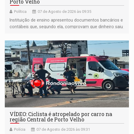
Porto Velho
Política
07 de Agosto de 2026 às 09:35
Instituição de ensino apresentou documentos bancários e
contábeis que, segundo ela, comprovam que dinheiro saiu
de sua própria conta, foi sacado pelo diretor financeiro e
apreendido quando já estava dentro da sede da entidade
— em pleno ano eleitoral em Rondônia
VÍDEO: Ciclista é atropelado por carro na
região Central de Porto Velho
Polícia
07 de Agosto de 2026 às 09:31