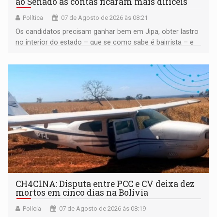
ao Senado as contas ficaram mais difíceis
Política
07 de Agosto de 2026 às 08:21
Os candidatos precisam ganhar bem em Jipa, obter lastro
no interior do estado – que se como sabe é bairrista – e
vir para a capital beliscando alguma coisa para se
garantir
CH4C1NA: Disputa entre PCC e CV deixa dez
mortos em cinco dias na Bolívia
Polícia
07 de Agosto de 2026 às 08:19