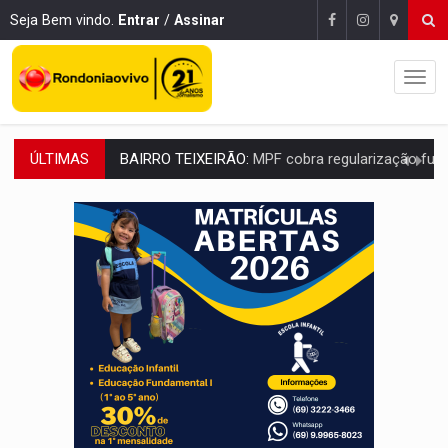
Seja Bem vindo.
Entrar
/
Assinar
ÚLTIMAS
SUCESSO NA ABERTURA:
2ª Feira Rondônia Empreendedora segue no Espaço Alternativ
REESTRUTURAÇÃO:
Secretário da Seinfra de Porto Velho pede exon
SAÚDE INDÍGENA:
Pirahã terão consultas e exames especializados durante 
ECONOMIA:
Dia dos pais deve movimentar R$ 8,5 bilhões e RO projet
DIA DOS PAIS:
Bailarina da Praça organiza celebração gratuita nes
VÍDEO:
Perseguição a embarcação no rio Madeira termina com explosivo
MEGA SENA:
Prêmio acumula para R$ 165 milhõe
Publicação Legal:
AVISO DE LICITAÇÃO: PREGÃO ELETRÔNICO Nº 90091