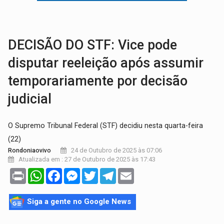
NO MARIANA:
Quadrilha é flagrada com cerca de 200 porçõe
BAIRRO TEIXEIRÃO:
MPF cobra regularização fundiária da comunid
DECISÃO DO STF: Vice pode
disputar reeleição após assumir
temporariamente por decisão
judicial
O Supremo Tribunal Federal (STF) decidiu nesta quarta-feira
(22)
24 de Outubro de 2025 às 07:06
Rondoniaovivo
Atualizada em : 27 de Outubro de 2025 às 17:43
Print
WhatsApp
Facebook
Messenger
Twitter
Telegram
Email
Siga a gente no Google News