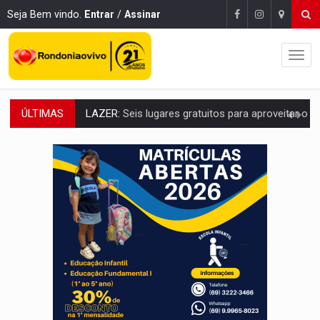
Seja Bem vindo.
Entrar
/
Assinar
ÚLTIMAS
VÍDEO:
FTICCO e Força Tática prendem membro do CV com arma e drogas em
INCLUSÃO:
Prefeitura fortalece parceria com a APAE para ampliar ações v
DEFESA:
Exército testa inovações no combate a drones durante exerc
TEMAS SOCIOAMBIENTAIS:
Em Itapuã do Oeste, CINEMAZÔNIA leva cinema amazônico 
PREVISÃO:
Interior de Rondônia terá sábado (8) de calor intenso
INFRAESTRUTURA:
Após quase 30 anos de espera, asfalto chega ao bairr
A ILHA:
Coreografia de Rondônia estreia na programação do Festival de Dan
ELEIÇÕES 2026:
Sgt. Mouza esclarece 'erro de digitação' em declaração de patrim