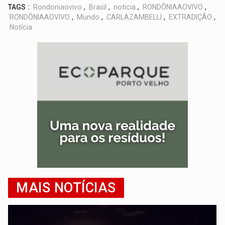
TAGS :
Rondoniaovivo
,
Brasil
,
noticia
,
RONDÔNIAAOVIVO
,
RONDÔNIAAOVIVO
,
Mundo
,
CARLAZAMBELLI
,
EXTRADIÇÃO
,
Notícia
MAIS NOTÍCIAS