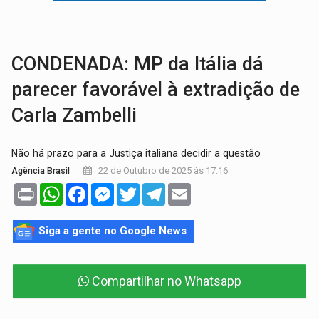
VÍDEO:
Motorista de caminhonete morre preso às ferragens em colisão com
LAZER:
Seis lugares gratuitos para aproveitar o fim de semana e
CONDENADA: MP da Itália dá
parecer favorável à extradição de
Carla Zambelli
Não há prazo para a Justiça italiana decidir a questão
22 de Outubro de 2025 às 17:16
Agência Brasil
Print
WhatsApp
Facebook
Messenger
Twitter
Telegram
Email
Siga a gente no Google News
Compartilhar no Whatsapp