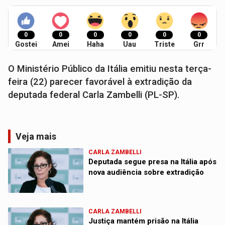
0
0
0
0
0
0
Gostei
Amei
Haha
Uau
Triste
Grr
O Ministério Público da Itália emitiu nesta terça-
feira (22) parecer favorável à extradição da
deputada federal Carla Zambelli (PL-SP).
Veja mais
CARLA ZAMBELLI
Deputada segue presa na Itália após
nova audiência sobre extradição
CARLA ZAMBELLI
Justiça mantém prisão na Itália