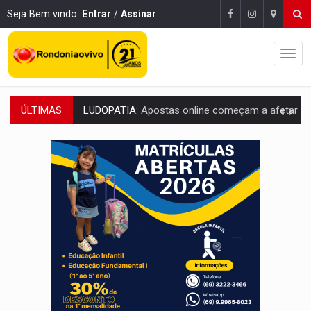
Seja Bem vindo.
Entrar
/
Assinar
ÚLTIMAS
REFLORESTAMENTO:
Plantar árvores não será mais suficiente para comprov
OVNIS NA LUA:
Cientistas alertam para possível base secreta no satélite n
ACABOU COM PEUGEOT:
Incêndio destrói carro que era rebocado para oficina no
VÍDEO:
Ladrão é filmado furtando moto na frente do bar 
BOLSAS DE PESQUISA:
Iniciativa Amazônia+10 lança chamada para fortalecer cadeia
MATERIAL:
Brasil tem grandes reservas de urânio, mas produz pouco e impo
VÍDEO:
Serpente capturada na fábrica da Coca-Cola é devolvid
HOMENAGEM:
Cientistas cassados pelo AI-5 se tornam pesquisadores emér