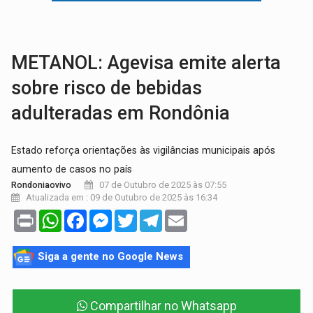
VÍDEO:
Perseguição é registrada no shopping após colombiana furtar ce
LUDOPATIA:
Apostas online começam a afetar produtividade e rotina
METANOL: Agevisa emite alerta
sobre risco de bebidas
adulteradas em Rondônia
Estado reforça orientações às vigilâncias municipais após
aumento de casos no país
07 de Outubro de 2025 às 07:55
Rondoniaovivo
Atualizada em : 09 de Outubro de 2025 às 16:34
Print
WhatsApp
Facebook
Messenger
Twitter
Telegram
Email
Siga a gente no Google News
Compartilhar no Whatsapp