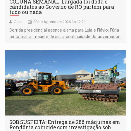
COLUNA SEMANAL: Largada foi dada e
candidatos ao Governo de RO partem para
tudo ou nada
Geral
08 de Agosto de 2026 às 12:21
Corrida presidencial acende alerta para Lula e Flávio; Fúria
tenta tirar a imagem de ser a continuidade do governador
Marcos Rocha; ex-prefeito Hildon Chaves parece ainda
não ter entrado no modo eleição; ABAV faz evento em
Porto Velho
SOB SUSPEITA: Entrega de 286 máquinas em
Rondônia coincide com investigação sob