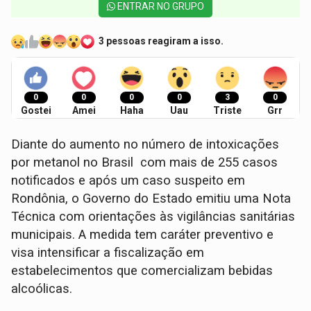
ENTRAR NO GRUPO
3 pessoas reagiram a isso.
0
0
0
0
3
0
Gostei
Amei
Haha
Uau
Triste
Grr
Diante do aumento no número de intoxicações
por metanol no Brasil com mais de 255 casos
notificados e após um caso suspeito em
Rondônia, o Governo do Estado emitiu uma Nota
Técnica com orientações às vigilâncias sanitárias
municipais. A medida tem caráter preventivo e
visa intensificar a fiscalização em
estabelecimentos que comercializam bebidas
alcoólicas.