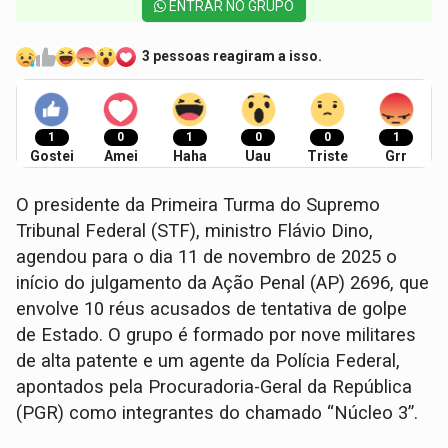
ENTRAR NO GRUPO
3 pessoas reagiram a isso.
1
0
1
0
0
1
Gostei
Amei
Haha
Uau
Triste
Grr
O presidente da Primeira Turma do Supremo
Tribunal Federal (STF), ministro Flávio Dino,
agendou para o dia 11 de novembro de 2025 o
início do julgamento da Ação Penal (AP) 2696, que
envolve 10 réus acusados de tentativa de golpe
de Estado. O grupo é formado por nove militares
de alta patente e um agente da Polícia Federal,
apontados pela Procuradoria-Geral da República
(PGR) como integrantes do chamado “Núcleo 3”.