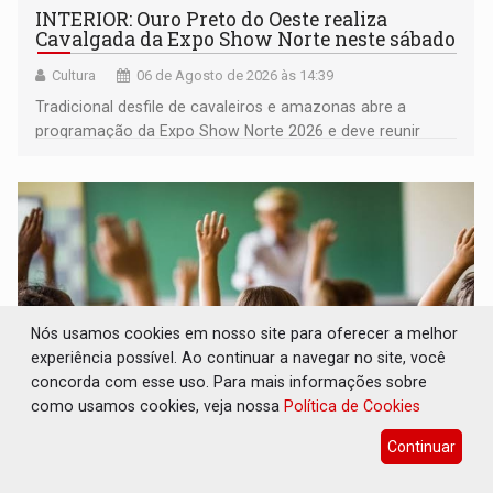
INTERIOR: Ouro Preto do Oeste realiza
Cavalgada da Expo Show Norte neste sábado
Cultura
06 de Agosto de 2026 às 14:39
Tradicional desfile de cavaleiros e amazonas abre a
programação da Expo Show Norte 2026 e deve reunir
milhares de participantes e espectadores no município
Nós usamos cookies em nosso site para oferecer a melhor
experiência possível. Ao continuar a navegar no site, você
concorda com esse uso. Para mais informações sobre
como usamos cookies, veja nossa
Política de Cookies
Continuar
DESENVOLVIMENTO: Ideb avança nos anos
iniciais do ensino fundamental em
Rondônia