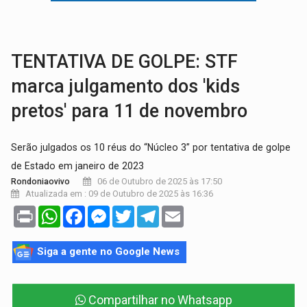
TRAGÉDIA:
Sobe para cinco o número de mortos em colisão entre carreta e Fia
TRANSPORTE DE ARROZ:
MPF assegura cumprimento da legislação sobre transporte d
TENTATIVA DE GOLPE: STF
marca julgamento dos 'kids
pretos' para 11 de novembro
Serão julgados os 10 réus do “Núcleo 3” por tentativa de golpe
de Estado em janeiro de 2023
06 de Outubro de 2025 às 17:50
Rondoniaovivo
Atualizada em : 09 de Outubro de 2025 às 16:36
Print
WhatsApp
Facebook
Messenger
Twitter
Telegram
Email
Siga a gente no Google News
Compartilhar no Whatsapp