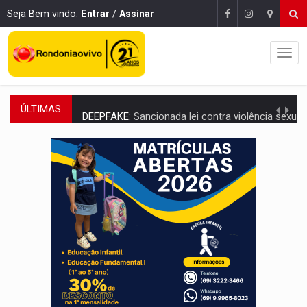
Seja Bem vindo.
Entrar
/
Assinar
ÚLTIMAS
DEEPFAKE:
Sancionada lei contra violência sexual infantil na inte
COLEGIADO:
Brasil e Rússia discutem energia nuclear, defesa e ciênc
URGENTE:
Colisão entre caminhão e carro deixa quatro mortos e um em est
ENCONTRO:
Amazônia Negra ganha projeção nacional com participação de M
PREVISÃO:
Porto Velho tem chances de chuvas isoladas nesta se
SINDICATOS UNIDOS:
Assembleia Geral delibera greve da educação municip
PROCESSO SELETIVO:
Rondoniaovivo abre oficina de Comunicação com oportunidade
AGOSTO LILÁS:
MPRO lança de portal e promove reflexão sobre trajetória da Le