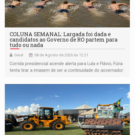
COLUNA SEMANAL: Largada foi dada e
candidatos ao Governo de RO partem para
tudo ou nada
Geral
08 de Agosto de 2026 às 12:21
Corrida presidencial acende alerta para Lula e Flávio; Fúria
tenta tirar a imagem de ser a continuidade do governador
Marcos Rocha; ex-prefeito Hildon Chaves parece ainda
não ter entrado no modo eleição; ABAV faz evento em
Porto Velho