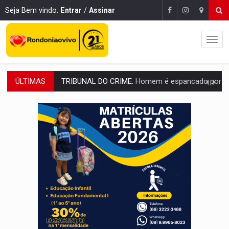
Seja Bem vindo.
Entrar
/
Assinar
ÚLTIMAS
VÍDEO:
Perseguição é registrada no shopping após colombiana furtar ce
LUDOPATIA:
Apostas online começam a afetar produtividade e rotina
REFLORESTAMENTO:
Plantar árvores não será mais suficiente para comprov
OVNIS NA LUA:
Cientistas alertam para possível base secreta no satélite n
ACABOU COM PEUGEOT:
Incêndio destrói carro que era rebocado para oficina no
VÍDEO:
Ladrão é filmado furtando moto na frente do bar 
BOLSAS DE PESQUISA:
Iniciativa Amazônia+10 lança chamada para fortalecer cadeia
MATERIAL:
Brasil tem grandes reservas de urânio, mas produz pouco e impo