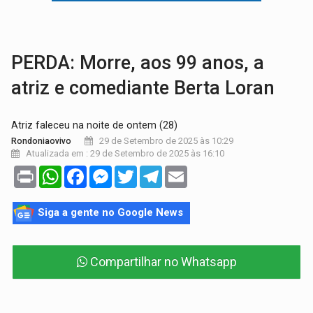
VÍDEO:
Armado com machado, homem ameaça matar sobrinha grávida e com
TRIBUNAL DO CRIME:
Homem é espancado por facção criminosa 
PERDA: Morre, aos 99 anos, a
atriz e comediante Berta Loran
Atriz faleceu na noite de ontem (28)
29 de Setembro de 2025 às 10:29
Rondoniaovivo
Atualizada em : 29 de Setembro de 2025 às 16:10
Print
WhatsApp
Facebook
Messenger
Twitter
Telegram
Email
Siga a gente no Google News
Compartilhar no Whatsapp