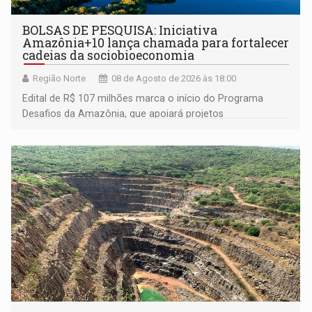
BOLSAS DE PESQUISA: Iniciativa
Amazônia+10 lança chamada para fortalecer
cadeias da sociobioeconomia
Região Norte
08 de Agosto de 2026 às 18:00
Edital de R$ 107 milhões marca o início do Programa
Desafios da Amazônia, que apoiará projetos
desenvolvidos por redes de pesquisa e inovação. A
submissão de pré-propostas poderá ser feita até 1º de
setembro