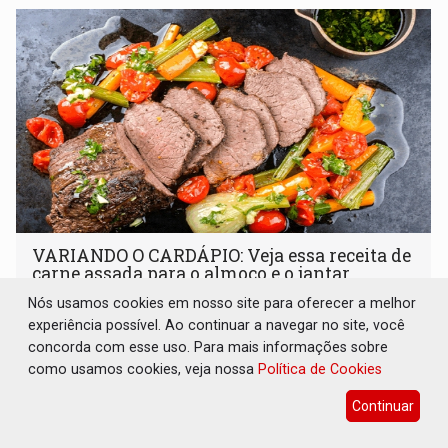
VARIANDO O CARDÁPIO: Veja essa receita de
carne assada para o almoço e o jantar
Nós usamos cookies em nosso site para oferecer a melhor
Gastronomia
08 de Agosto de 2026 às 09:00
experiência possível. Ao continuar a navegar no site, você
Prepare um acém bovino de um jeito que vai agradar todo
concorda com esse uso. Para mais informações sobre
tipo de paladar
como usamos cookies, veja nossa
Política de Cookies
Continuar