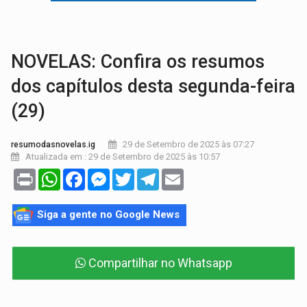
COLUNA SEMANAL:
Largada foi dada e candidatos ao Governo de RO partem 
SOB SUSPEITA:
Entrega de 286 máquinas em Rondônia coincide com investig
NOVELAS: Confira os resumos
dos capítulos desta segunda-feira
(29)
29 de Setembro de 2025 às 07:27
resumodasnovelas.ig
Atualizada em : 29 de Setembro de 2025 às 10:57
Print
WhatsApp
Facebook
Messenger
Twitter
Telegram
Email
Siga a gente no Google News
Compartilhar no Whatsapp