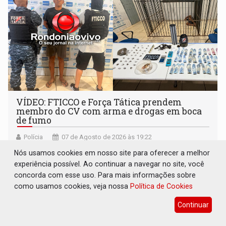
VÍDEO: FTICCO e Força Tática prendem
membro do CV com arma e drogas em boca
de fumo
Polícia
07 de Agosto de 2026 às 19:22
Prisão foi resultado de um trabalho minucioso de
Nós usamos cookies em nosso site para oferecer a melhor
levantamento de inteligência policial
experiência possível. Ao continuar a navegar no site, você
concorda com esse uso. Para mais informações sobre
como usamos cookies, veja nossa
Política de Cookies
Continuar