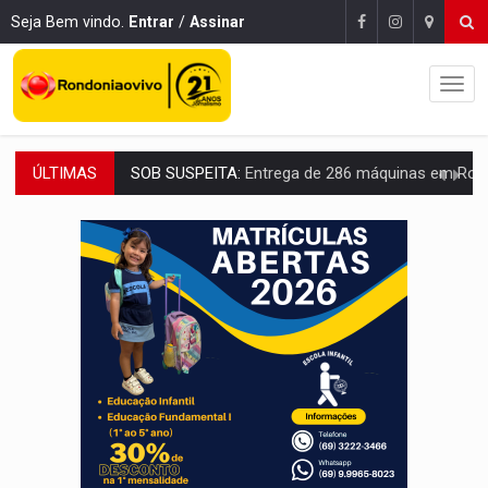
Seja Bem vindo.
Entrar
/
Assinar
ÚLTIMAS
ARTIGO:
Reter até 50% no distrato imobiliário é legal, mas não pode 
DO HOSPITAL AO CAMPO:
Veja as mais de 200 ações de Marcos Rogé
EXPANSÃO:
Grupo Nova Era amplia presença em PVH e transforma Aramix em
ROTA GLOBAL:
PCC amplia presença internacional e transforma Brasil em cor
CONEXÃO RONDONIAOVIVO:
Museólogo Antônio Ocampo conduz a história de uma
EXTENSÃO DE DANOS:
Ferroviários pedem ao Iphan recuperação de área atingid
VARIANDO O CARDÁPIO:
Veja essa receita de carne assada para o a
PREJUÍZO AOS ESTUDANTES:
Greve dos professores em PVH é considerada 