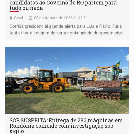
candidatos ao Governo de RO partem para
tudo ou nada
Geral
08 de Agosto de 2026 às 12:21
Corrida presidencial acende alerta para Lula e Flávio; Fúria
tenta tirar a imagem de ser a continuidade do governador
Marcos Rocha; ex-prefeito Hildon Chaves parece ainda
não ter entrado no modo eleição; ABAV faz evento em
Porto Velho
SOB SUSPEITA: Entrega de 286 máquinas em
Rondônia coincide com investigação sob
sigilo