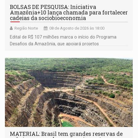
BOLSAS DE PESQUISA: Iniciativa
Amazônia+10 lança chamada para fortalecer
cadeias da sociobioeconomia
Região Norte
08 de Agosto de 2026 às 18:00
Edital de R$ 107 milhões marca o início do Programa
Desafios da Amazônia, que apoiará projetos
desenvolvidos por redes de pesquisa e inovação. A
submissão de pré-propostas poderá ser feita até 1º de
setembro
MATERIAL: Brasil tem grandes reservas de