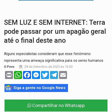
VÍDEO:
Perseguição é registrada no shopping após colombiana furtar ce
LUDOPATIA:
Apostas online começam a afetar produtividade e rotina
SEM LUZ E SEM INTERNET: Terra
pode passar por um apagão geral
até o final deste ano
Alguns especialistas consideram que esse fenômeno
representa uma ameaça significativa para os seres humanos
28 de Setembro de 2025 às 13:00
O Povo
Print
WhatsApp
Facebook
Messenger
Twitter
Telegram
Email
Siga a gente no Google News
Compartilhar no Whatsapp