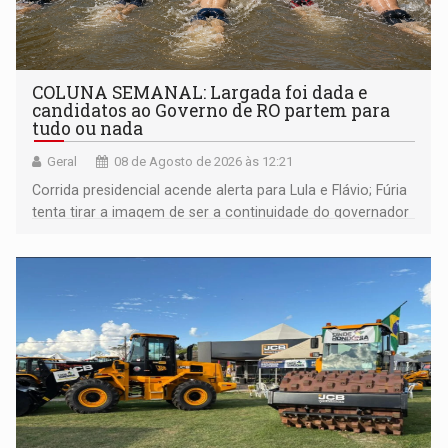
COLUNA SEMANAL: Largada foi dada e
candidatos ao Governo de RO partem para
tudo ou nada
Geral
08 de Agosto de 2026 às 12:21
Corrida presidencial acende alerta para Lula e Flávio; Fúria
tenta tirar a imagem de ser a continuidade do governador
Marcos Rocha; ex-prefeito Hildon Chaves parece ainda
não ter entrado no modo eleição; ABAV faz evento em
Porto Velho