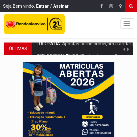
Seja Bem vindo.
Entrar
/
Assinar
ÚLTIMAS
REFLORESTAMENTO:
Plantar árvores não será mais suficiente para comprov
OVNIS NA LUA:
Cientistas alertam para possível base secreta no satélite n
ACABOU COM PEUGEOT:
Incêndio destrói carro que era rebocado para oficina no
VÍDEO:
Ladrão é filmado furtando moto na frente do bar 
BOLSAS DE PESQUISA:
Iniciativa Amazônia+10 lança chamada para fortalecer cadeia
MATERIAL:
Brasil tem grandes reservas de urânio, mas produz pouco e impo
VÍDEO:
Serpente capturada na fábrica da Coca-Cola é devolvid
HOMENAGEM:
Cientistas cassados pelo AI-5 se tornam pesquisadores emér