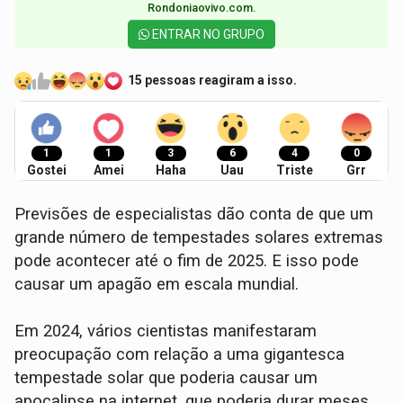
Rondoniaovivo.com.​
ENTRAR NO GRUPO
15 pessoas reagiram a isso.
1
1
3
6
4
0
Gostei
Amei
Haha
Uau
Triste
Grr
Previsões de especialistas dão conta de que um
grande número de tempestades solares extremas
pode acontecer até o fim de 2025. E isso pode
causar um apagão em escala mundial.⁠
Em 2024, vários cientistas manifestaram
preocupação com relação a uma gigantesca
tempestade solar que poderia causar um
apocalipse na internet, que poderia durar meses.