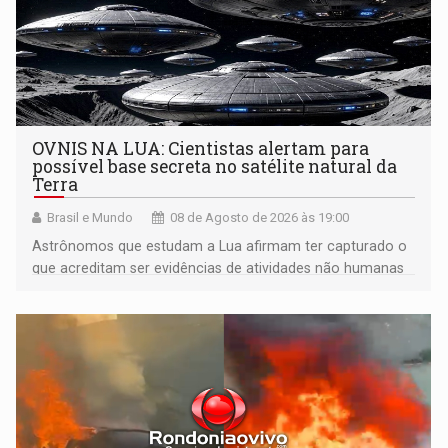
OVNIS NA LUA: Cientistas alertam para
possível base secreta no satélite natural da
Terra
Brasil e Mundo
08 de Agosto de 2026 às 19:00
Astrônomos que estudam a Lua afirmam ter capturado o
que acreditam ser evidências de atividades não humanas
tecnologicamente avançadas (OVNIs) na Lua e em sua
órbita