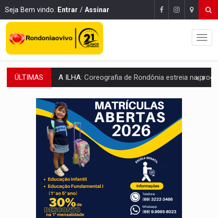
Seja Bem vindo.
Entrar
/
Assinar
ÚLTIMAS
ELEIÇÕES 2026:
Sgt. Mouza esclarece 'erro de digitação' em declaração de patrim
JUDICIÁRIO:
Sinjur parabeniza servidores pelo adicional de incentivo com ef
Publicação Legal:
AVISO DE LICITAÇÃO: Pregão Eletrônico Nº 12/2026
BR-364:
Polícia apreende mais de uma tonelada de drogas em fundo fal
EMOCIONE:
PRESENTES: Confira os sorteados na promoção de 
VOVÔ LADRÃO:
Idoso é filmado furtando bicicleta na frente
JUSTIÇA:
Comarca de Nova Mamoré terá seu primeiro jú
ADAILTON FÚRIA:
Assessoria denuncia suposto ataque com perfis falso