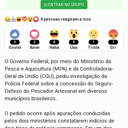
ENTRAR NO GRUPO
6 pessoas reagiram a isso.
2
2
0
0
1
1
Gostei
Amei
Haha
Uau
Triste
Grr
O Governo Federal, por meio do Ministério da
Pesca e Aquicultura (MPA) e da Controladoria-
Geral da União (CGU), pediu investigação da
Polícia Federal sobre a concessão do Seguro-
Defeso do Pescador Artesanal em diversos
municípios brasileiros.
O pedido ocorre após apurações conduzidas
pelos dois ministérios constatarem indícios de