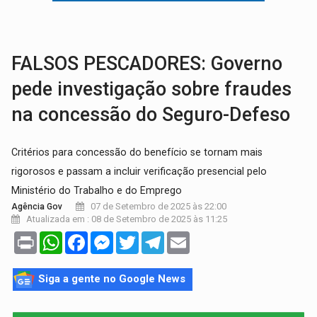
INFRAESTRUTURA:
Após quase 30 anos de espera, asfalto chega ao bairr
A ILHA:
Coreografia de Rondônia estreia na programação do Festival de Dan
FALSOS PESCADORES: Governo
pede investigação sobre fraudes
na concessão do Seguro-Defeso
Critérios para concessão do benefício se tornam mais
rigorosos e passam a incluir verificação presencial pelo
Ministério do Trabalho e do Emprego
07 de Setembro de 2025 às 22:00
Agência Gov
Atualizada em : 08 de Setembro de 2025 às 11:25
Print
WhatsApp
Facebook
Messenger
Twitter
Telegram
Email
Siga a gente no Google News