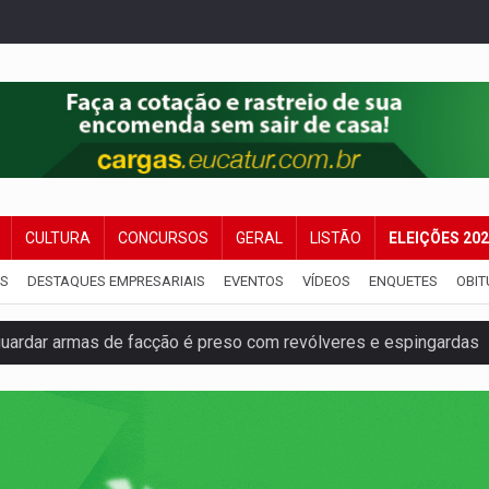
CULTURA
CONCURSOS
GERAL
LISTÃO
ELEIÇÕES 20
IS
DESTAQUES EMPRESARIAIS
EVENTOS
VÍDEOS
ENQUETES
OBIT
ardar armas de facção é preso com revólveres e espingardas
mortos em colisão entre carreta e Fiat Uno na BR-364
umprimento da legislação sobre transporte de cargas por em
 sexual infantil na internet e via IA