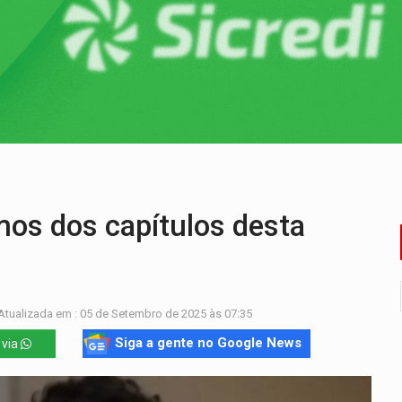
rgia nuclear, defesa e ciência em Brasília
o deixa quatro mortos e um em estado grave na BR
ão nacional com participação de Marcela Bonfim
huvas isoladas nesta sexta-feira (7)
delibera greve da educação municipal em Porto Velho
 vítimas de acidente na BR-364, entre elas uma criança
os dos capítulos desta
Atualizada em : 05 de Setembro de 2025 às 07:35
Siga a gente no Google News
 via