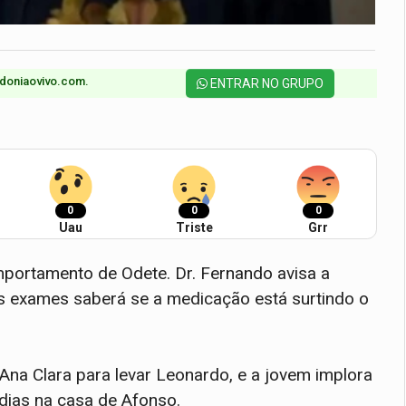
doniaovivo.com.​
ENTRAR NO GRUPO
0
0
0
Uau
Triste
Grr
mportamento de Odete. Dr. Fernando avisa a
s exames saberá se a medicação está surtindo o
na Clara para levar Leonardo, e a jovem implora
dias na casa de Afonso.