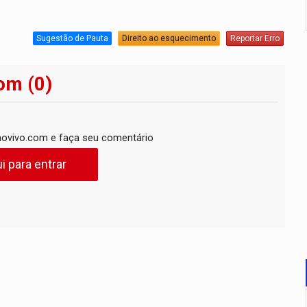
Sugestão de Pauta
Direito ao esquecimento
Reportar Erro
om (0)
ovivo.com e faça seu comentário
i para entrar