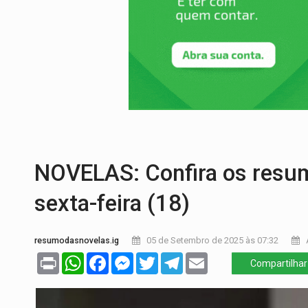
COLEGIADO:
Brasil e Rússia discutem ene
URGENTE:
Colisão entre caminhão e carr
ENCONTRO:
Amazônia Negra ganha projeç
PREVISÃO:
Porto Velho tem chances de c
SINDICATOS UNIDOS:
Assembleia Geral 
FAMÍLIA MORREU:
Identificadas as cinco
NOVELAS: Confira os resum
sexta-feira (18)
resumodasnovelas.ig
05 de Setembro de 2025 às 07:32
Print
WhatsApp
Facebook
Messenger
Twitter
Telegram
Email
Compartilhar