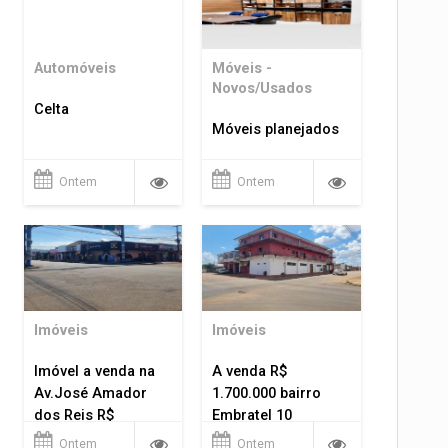
Automóveis
Móveis -
Novos/Usados
Celta
Móveis planejados
Ontem
Ontem
Imóveis
Imóveis
Imóvel a venda na
A venda R$
Av.José Amador
1.700.000 bairro
dos Reis R$
Embratel 10
1.400.000
apartamentos!
Ontem
Ontem