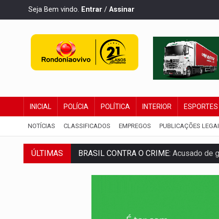
Seja Bem vindo.
Entrar
/
Assinar
INICIAL
POLÍCIA
POLÍTICA
INTERIOR
ESPORTES
NOTÍCIAS
CLASSIFICADOS
EMPREGOS
PUBLICAÇÕES LEGA
BRASIL CONTRA O CRIME:
Acusado de gu
ÚLTIMAS
TRAGÉDIA:
Sobe para cinco o número de 
TRANSPORTE DE ARROZ:
MPF assegura c
DEEPFAKE:
Sancionada lei contra violência