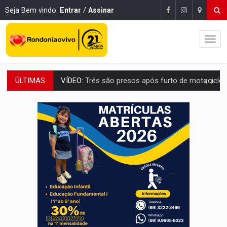
Seja Bem vindo.
Entrar
/
Assinar
ÚLTIMAS
CELEBRAÇÃO:
Cerejeiras completa 43 anos de emancipação com progra
SAÚDE:
Anvisa desmente boato sobre presença de plástico ou petr
VÍDEO:
Pitbulls fogem de residência e atacam casal de idosos 
AÇÃO CONJUNTA:
Forças policiais apreendem cerca de 1kg de our
PF ESTÁ APURANDO:
Flávio Bolsonaro escolhe Alfredo Gaspar como vice, alvo de d
NO CENTRO:
Colisão entre ônibus e carro provoca lentidão
ELEIÇÕES 2026:
Candidato a deputado estadual declara carros por R$ 25 e casas
VÍDEO:
Motocicletas batem de frente e duas pessoas ficam ferid