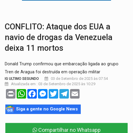
ENTRADA GRATUITA:
Espetáculo As Marias Somos Nós será apresen
VÍDEO:
Três são presos após furto de motocicleta em frente
CONFLITO: Ataque dos EUA a
navio de drogas da Venezuela
deixa 11 mortos
Donald Trump confirmou que embarcação ligada ao grupo
Tren de Aragua foi destruída em operação militar
03 de Setembro de 2025 às 07:54
IG ULTIMO SEGUNDO
Atualizada em : 03 de Setembro de 2025 às 10:29
Print
WhatsApp
Facebook
Messenger
Twitter
Telegram
Email
Siga a gente no Google News
Compartilhar no Whatsapp