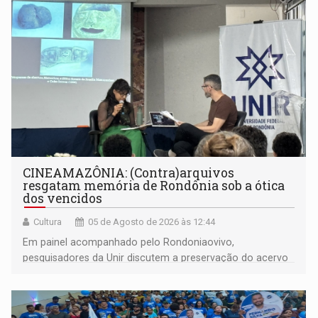
CINEAMAZÔNIA: (Contra)arquivos
resgatam memória de Rondônia sob a ótica
dos vencidos
Cultura
05 de Agosto de 2026 às 12:44
Em painel acompanhado pelo Rondoniaovivo,
pesquisadores da Unir discutem a preservação do acervo
do século 20 e o legado de Sílvio Tendler, que defendia a
memória como bússola para o futuro