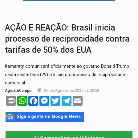
TRÁGICO:
Pai do 'Xandy Motocross' morre em acidente
VÍDEO:
Motorista de caminhonete morre preso às ferragens em colisão com
AÇÃO E REAÇÃO: Brasil inicia
processo de reciprocidade contra
tarifas de 50% dos EUA
Itamaraty comunicará oficialmente ao governo Donald Trump
nesta sexta-feira (29) o início do processo de reciprocidade
comercial
29 de Agosto de 2025 às 09:58
AgroEmCampo
Print
WhatsApp
Facebook
Messenger
Twitter
Telegram
Email
Siga a gente no Google News