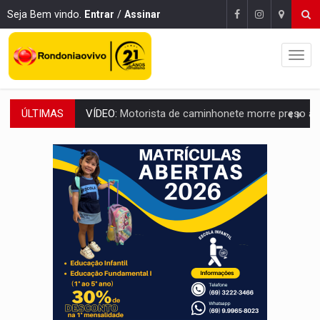
Seja Bem vindo.
Entrar
/
Assinar
ÚLTIMAS
LAZER:
Seis lugares gratuitos para aproveitar o fim de semana e
VÍDEO:
FTICCO e Força Tática prendem membro do CV com arma e drogas em
INCLUSÃO:
Prefeitura fortalece parceria com a APAE para ampliar ações v
DEFESA:
Exército testa inovações no combate a drones durante exerc
TEMAS SOCIOAMBIENTAIS:
Em Itapuã do Oeste, CINEMAZÔNIA leva cinema amazônico 
PREVISÃO:
Interior de Rondônia terá sábado (8) de calor intenso
INFRAESTRUTURA:
Após quase 30 anos de espera, asfalto chega ao bairr
A ILHA:
Coreografia de Rondônia estreia na programação do Festival de Dan