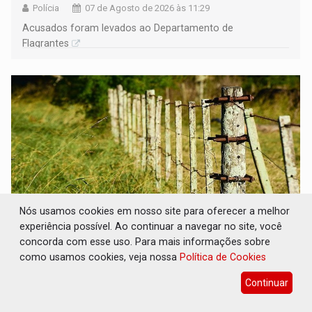
Polícia
07 de Agosto de 2026 às 11:29
Acusados foram levados ao Departamento de
Flagrantes
Nós usamos cookies em nosso site para oferecer a melhor
experiência possível. Ao continuar a navegar no site, você
concorda com esse uso. Para mais informações sobre
BAIRRO TEIXEIRÃO: MPF cobra
como usamos cookies, veja nossa
Política de Cookies
regularização fundiária da comunidade
Nova Colina
Continuar
Geral
07 de Agosto de 2026 às 11:08