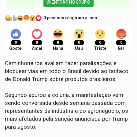
ENTRAR NO GRUPO
0 pessoas reagiram a isso.
0
0
0
0
0
0
Gostei
Amei
Haha
Uau
Triste
Grr
Caminhoneiros avaliam fazer paralisações e
bloquear vias em todo o Brasil devido ao tarifaço
de Donald Trump sobre produtos brasileiros.
Segundo apurou a coluna, a manifestação vem
sendo conversada desde semana passada com
representantes da indústria e do agronegócio, os
mais afetados pela sanção anunciada por Trump
para agosto.