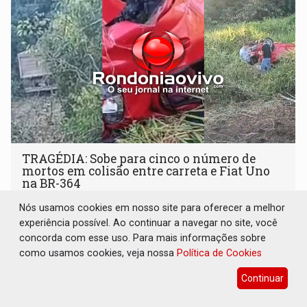
TRAGÉDIA: Sobe para cinco o número de
mortos em colisão entre carreta e Fiat Uno
na BR-364
Polícia
06 de Agosto de 2026 às 23:59
Nós usamos cookies em nosso site para oferecer a melhor
experiência possível. Ao continuar a navegar no site, você
Quinta vítima não resiste aos ferimentos; acidente
concorda com esse uso. Para mais informações sobre
envolveu um veículo com placa de Acrelândia (AC)
como usamos cookies, veja nossa
Política de Cookies
Continuar