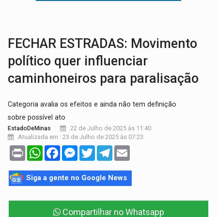
BAIRRO TEIXEIRÃO:
MPF cobra regularização fundiária da comunid
SUCESSO NA ABERTURA:
2ª Feira Rondônia Empreendedora segue no Espaço Alternativ
FECHAR ESTRADAS: Movimento
político quer influenciar
caminhoneiros para paralisação
Categoria avalia os efeitos e ainda não tem definição
sobre possível ato
22 de Julho de 2025 às 11:40
EstadoDeMinas
Atualizada em : 23 de Julho de 2025 às 07:23
Print
WhatsApp
Facebook
Messenger
Twitter
Telegram
Email
Siga a gente no Google News
Compartilhar no Whatsapp