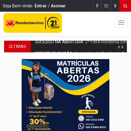
Seja Bem vindo.
Entrar
/
Assinar
ÚLTIMAS
REESTRUTURAÇÃO:
Secretário da Seinfra de Porto Velho pede exon
SAÚDE INDÍGENA:
Pirahã terão consultas e exames especializados durante 
ECONOMIA:
Dia dos pais deve movimentar R$ 8,5 bilhões e RO projet
DIA DOS PAIS:
Bailarina da Praça organiza celebração gratuita nes
VÍDEO:
Perseguição a embarcação no rio Madeira termina com explosivo
MEGA SENA:
Prêmio acumula para R$ 165 milhõe
Publicação Legal:
AVISO DE LICITAÇÃO: PREGÃO ELETRÔNICO Nº 90091
PROVA CONTÁBIL:
UNNESA apresenta documentos e questiona apreens