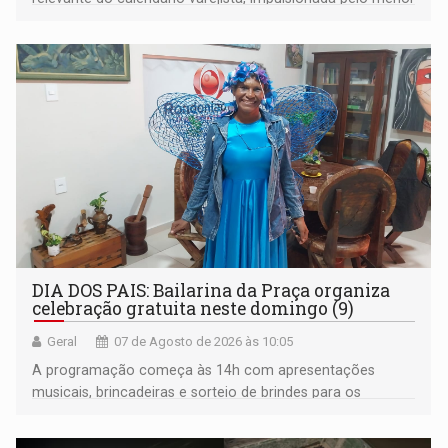
desemprego em 14 anos e pela recuperação da renda
média do trabalhador
DIA DOS PAIS: Bailarina da Praça organiza
celebração gratuita neste domingo (9)
Geral
07 de Agosto de 2026 às 10:05
A programação começa às 14h com apresentações
musicais, brincadeiras e sorteio de brindes para os
participantes. Às 17h, o evento terá o tradicional corte de
bolo e canto de parabéns dedicado aos pais