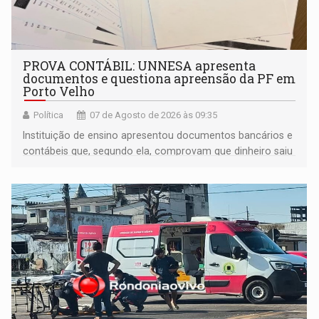
PROVA CONTÁBIL: UNNESA apresenta
documentos e questiona apreensão da PF em
Porto Velho
Política
07 de Agosto de 2026 às 09:35
Instituição de ensino apresentou documentos bancários e
contábeis que, segundo ela, comprovam que dinheiro saiu
de sua própria conta, foi sacado pelo diretor financeiro e
apreendido quando já estava dentro da sede da entidade
— em pleno ano eleitoral em Rondônia