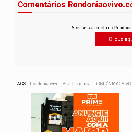
Comentários Rondoniaovivo.c
Acesse sua conta do Rondonia
Clique aqu
TAGS :
Rondoniaovivo
,
Brasil
,
notícia
,
RONDÔNIAAOVIVO