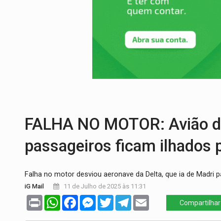
SAÚDE:
Anvisa desmente boato sobre pre
VÍDEO:
Pitbulls fogem de residência e a
AÇÃO CONJUNTA:
Forças policiais apre
PF ESTÁ APURANDO:
Flávio Bolsonaro e
GRAVE:
Homem é esfaqueado no peito dur
VÍDEO:
Denarc e Receita Federal apreen
FALHA NO MOTOR: Avião da
passageiros ficam ilhados 
Falha no motor desviou aeronave da Delta, que ia de Madri 
iG Mail
11 de Julho de 2025 às 11:31
Print
WhatsApp
Facebook
Messenger
Twitter
Telegram
Email
Compartilhar