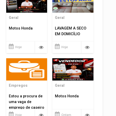
Geral
Geral
Motos Honda
LAVAGEM A SECO
EM DOMICÍLIO
Hoje
Hoje
Empregos
Geral
Estou a procura de
Motos Honda
uma vaga de
emprego de caseiro
em porto velho
Hoje
Ontem