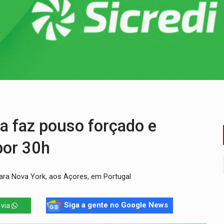
sença de plástico ou petróleo em ovos
tacam casal de idosos na zona Leste
endem cerca de 1kg de ouro em Rondônia
scolhe Alfredo Gaspar como vice, alvo de denúncia por estupro
ante briga entre vizinhos
dem 12 kg de skunk e arma que iam para o Sudeste
 faz pouso forçado e
por 30h
para Nova York, aos Açores, em Portugal
Siga a gente no Google News
 via