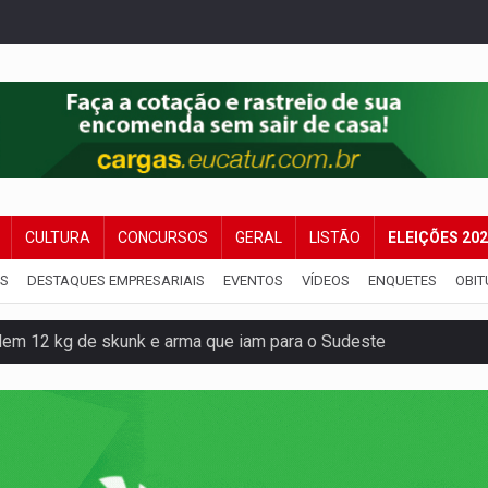
CULTURA
CONCURSOS
GERAL
LISTÃO
ELEIÇÕES 20
IS
DESTAQUES EMPRESARIAIS
EVENTOS
VÍDEOS
ENQUETES
OBIT
resos com armas e drogas após crime de tortur@
as Somos Nós será apresentado na capital
tocicleta em frente de academia
nos de emancipação com programação esportiva