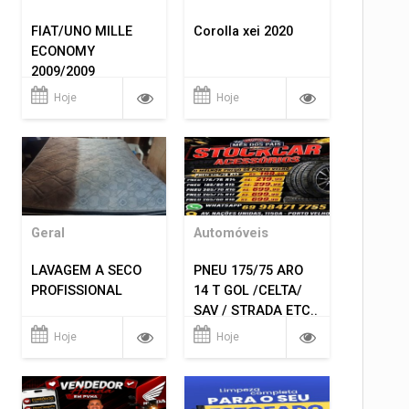
FIAT/UNO MILLE
Corolla xei 2020
ECONOMY
2009/2009
Hoje
Hoje
Geral
Automóveis
LAVAGEM A SECO
PNEU 175/75 ARO
PROFISSIONAL
14 T GOL /CELTA/
SAV / STRADA ETC..
R$ 219,99
Hoje
Hoje
MONTAGEM GRATIS