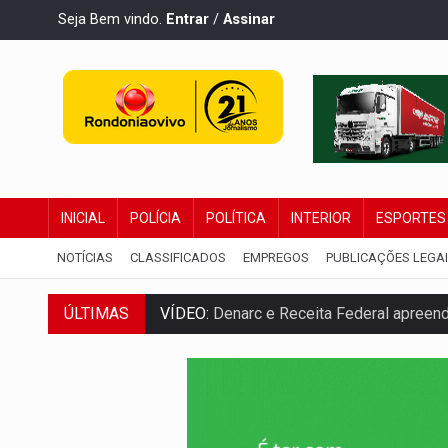
Seja Bem vindo.
Entrar
/
Assinar
INICIAL
POLÍCIA
POLÍTICA
INTERIOR
ESPORTES
NOTÍCIAS
CLASSIFICADOS
EMPREGOS
PUBLICAÇÕES LEGA
ÚLTIMAS
OPERAÇÃO DA PC:
Membros do CV são p
ENTRADA GRATUITA:
Espetáculo As Mari
VÍDEO:
Três são presos após furto de mo
CELEBRAÇÃO:
Cerejeiras completa 43 a