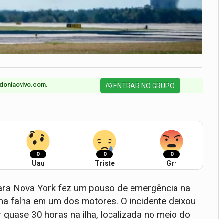
doniaovivo.com.​
ENTRAR NO GRUPO
0
0
0
Uau
Triste
Grr
para Nova York fez um pouso de emergência na
uma falha em um dos motores. O incidente deixou
 quase 30 horas na ilha, localizada no meio do