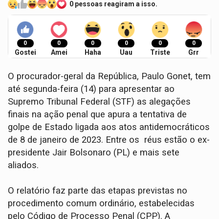
0 pessoas reagiram a isso.
0
0
0
0
0
0
Gostei
Amei
Haha
Uau
Triste
Grr
O procurador-geral da República, Paulo Gonet, tem
até segunda-feira (14) para apresentar ao
Supremo Tribunal Federal (STF) as alegações
finais na ação penal que apura a tentativa de
golpe de Estado ligada aos atos antidemocráticos
de 8 de janeiro de 2023. Entre os réus estão o ex-
presidente Jair Bolsonaro (PL) e mais sete
aliados.
O relatório faz parte das etapas previstas no
procedimento comum ordinário, estabelecidas
pelo Código de Processo Penal (CPP). A