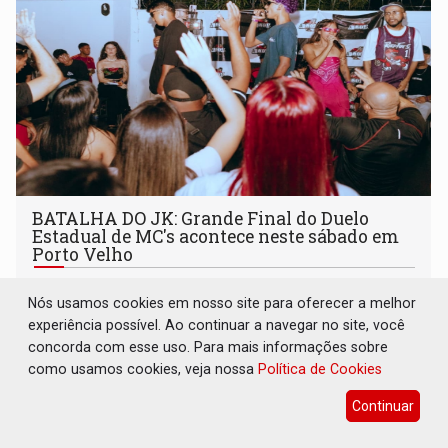
BATALHA DO JK: Grande Final do Duelo
Estadual de MC's acontece neste sábado em
Porto Velho
Cultura
05 de Agosto de 2026 às 15:51
Nós usamos cookies em nosso site para oferecer a melhor
Competição define o representante de Rondônia no Duelo
experiência possível. Ao continuar a navegar no site, você
Nacional de MC's e será realizada pela primeira vez na
concorda com esse uso. Para mais informações sobre
Praça CEU das Artes
como usamos cookies, veja nossa
Política de Cookies
Continuar