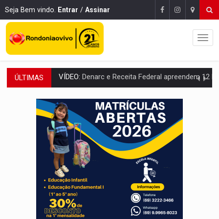
Seja Bem vindo.
Entrar
/
Assinar
ÚLTIMAS
OPERAÇÃO DA PC:
Membros do CV são presos com armas e drogas após c
ENTRADA GRATUITA:
Espetáculo As Marias Somos Nós será apresen
VÍDEO:
Três são presos após furto de motocicleta em frente
CELEBRAÇÃO:
Cerejeiras completa 43 anos de emancipação com progra
SAÚDE:
Anvisa desmente boato sobre presença de plástico ou petr
VÍDEO:
Pitbulls fogem de residência e atacam casal de idosos 
AÇÃO CONJUNTA:
Forças policiais apreendem cerca de 1kg de our
PF ESTÁ APURANDO:
Flávio Bolsonaro escolhe Alfredo Gaspar como vice, alvo de d