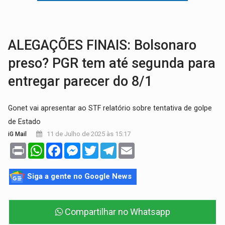
GRAVE:
Homem é esfaqueado no peito durante briga ent
VÍDEO:
Denarc e Receita Federal apreendem 12 kg de skunk e arma que iam
ALEGAÇÕES FINAIS: Bolsonaro
preso? PGR tem até segunda para
entregar parecer do 8/1
Gonet vai apresentar ao STF relatório sobre tentativa de golpe
de Estado
11 de Julho de 2025 às 15:17
iG Mail
Print
WhatsApp
Facebook
Messenger
Twitter
Telegram
Email
Siga a gente no Google News
Compartilhar no Whatsapp