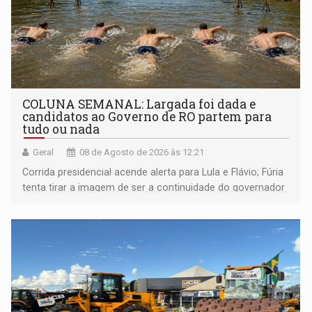
COLUNA SEMANAL: Largada foi dada e
candidatos ao Governo de RO partem para
tudo ou nada
Geral
08 de Agosto de 2026 às 12:21
Corrida presidencial acende alerta para Lula e Flávio; Fúria
tenta tirar a imagem de ser a continuidade do governador
Marcos Rocha; ex-prefeito Hildon Chaves parece ainda
não ter entrado no modo eleição; ABAV faz evento em
Porto Velho