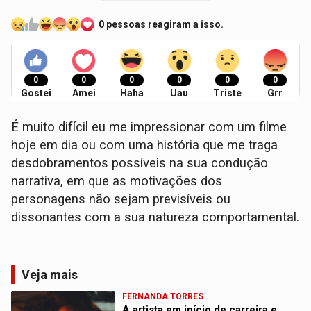
0 pessoas reagiram a isso.
0
0
0
0
0
0
Gostei
Amei
Haha
Uau
Triste
Grr
É muito difícil eu me impressionar com um filme
hoje em dia ou com uma história que me traga
desdobramentos possíveis na sua condução
narrativa, em que as motivações dos
personagens não sejam previsíveis ou
dissonantes com a sua natureza comportamental.
Veja mais
FERNANDA TORRES
A artista em início de carreira e