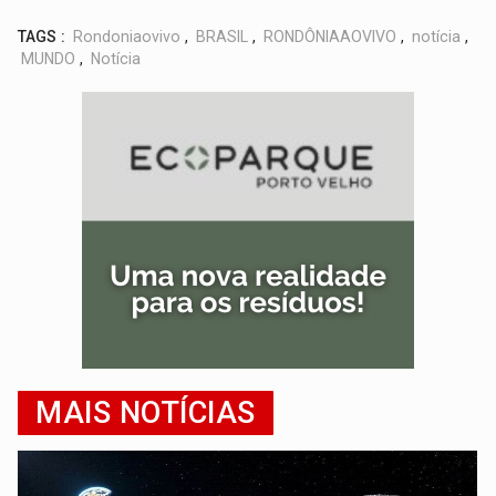
TAGS :
Rondoniaovivo
,
BRASIL
,
RONDÔNIAAOVIVO
,
notícia
,
MUNDO
,
Notícia
MAIS NOTÍCIAS