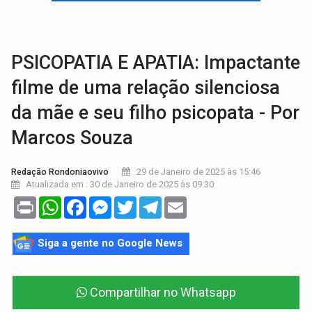
OVNIS NA LUA:
Cientistas alertam para possível base secreta no satélite n
ACABOU COM PEUGEOT:
Incêndio destrói carro que era rebocado para oficina no
PSICOPATIA E APATIA: Impactante
filme de uma relação silenciosa
da mãe e seu filho psicopata - Por
Marcos Souza
29 de Janeiro de 2025 às 15:46
Redação Rondoniaovivo
Atualizada em : 30 de Janeiro de 2025 às 09:30
Print
WhatsApp
Facebook
Messenger
Twitter
Telegram
Email
Siga a gente no Google News
Compartilhar no Whatsapp