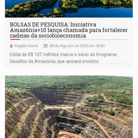
BOLSAS DE PESQUISA: Iniciativa
Amazônia+10 lança chamada para fortalecer
cadeias da sociobioeconomia
Região Norte
08 de Agosto de 2026 às 18:00
Edital de R$ 107 milhões marca o início do Programa
Desafios da Amazônia, que apoiará projetos
desenvolvidos por redes de pesquisa e inovação. A
submissão de pré-propostas poderá ser feita até 1º de
setembro