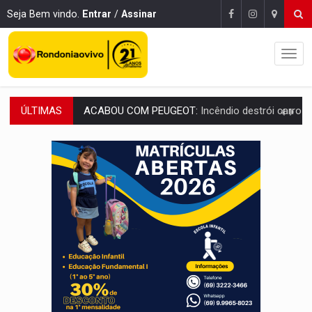
Seja Bem vindo.
Entrar
/
Assinar
ÚLTIMAS
VÍDEO:
Ladrão é filmado furtando moto na frente do bar 
BOLSAS DE PESQUISA:
Iniciativa Amazônia+10 lança chamada para fortalecer cadeia
MATERIAL:
Brasil tem grandes reservas de urânio, mas produz pouco e impo
VÍDEO:
Serpente capturada na fábrica da Coca-Cola é devolvid
HOMENAGEM:
Cientistas cassados pelo AI-5 se tornam pesquisadores emér
VÍDEO:
Líder religioso é preso por abusar de fiéis sob pretexto de 'pro
LEVANTAMENTO:
Brasil tem uma história marcada por guerras, revoltas e con
LAMENTÁVEL:
Mulher é encontrada morta dentro de residência e