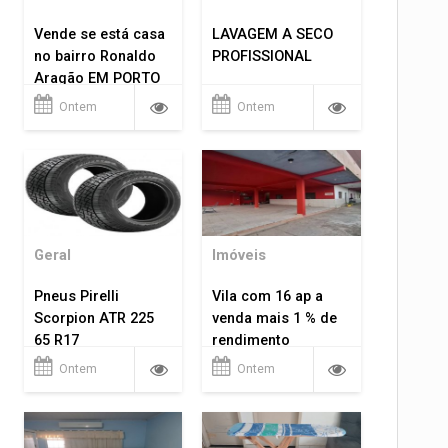
Vende se está casa
LAVAGEM A SECO
no bairro Ronaldo
PROFISSIONAL
Aragão EM PORTO
VELHO RO.
Ontem
Ontem
Geral
Imóveis
Pneus Pirelli
Vila com 16 ap a
Scorpion ATR 225
venda mais 1 % de
65 R17
rendimento
Ontem
Ontem