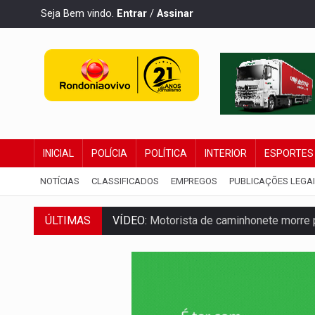
Seja Bem vindo.
Entrar
/
Assinar
INICIAL
POLÍCIA
POLÍTICA
INTERIOR
ESPORTES
NOTÍCIAS
CLASSIFICADOS
EMPREGOS
PUBLICAÇÕES LEGA
ÚLTIMAS
VÍDEO:
Motorista de caminhonete morre p
LAZER:
Seis lugares gratuitos para apro
VÍDEO:
FTICCO e Força Tática prendem 
INCLUSÃO:
Prefeitura fortalece parceri