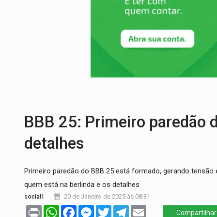
DEFESA:
Exército testa inovações no com
TEMAS SOCIOAMBIENTAIS:
Em Itapuã d
PREVISÃO:
Interior de Rondônia terá sáb
INFRAESTRUTURA:
Após quase 30 anos d
A ILHA:
Coreografia de Rondônia estreia 
TRÁGICO:
Pai do 'Xandy Motocross' mor
BBB 25: Primeiro paredão do
detalhes
Primeiro paredão do BBB 25 está formado, gerando tensão e
quem está na berlinda e os detalhes
social1
20 de Janeiro de 2025 às 08:31
Print
WhatsApp
Facebook
Messenger
Twitter
Telegram
Email
Compartilhar