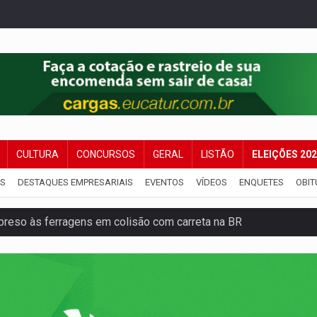
CULTURA
CONCURSOS
GERAL
LISTÃO
ELEIÇÕES 20
IS
DESTAQUES EMPRESARIAIS
EVENTOS
VÍDEOS
ENQUETES
OBIT
reso às ferragens em colisão com carreta na BR
veitar o fim de semana em Porto Velho
membro do CV com arma e drogas em boca de fumo
a com a APAE para ampliar ações voltadas a PCD's