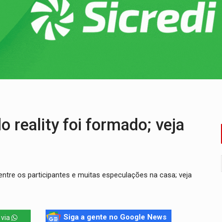
bate a drones durante exercício antiaéreo
o Oeste, CINEMAZÔNIA leva cinema amazônico a estudantes na
ado (8) de calor intenso e tempo firme
e espera, asfalto chega ao bairro Nova Esperança
na programação do Festival de Dança de Joinville
re em acidente na BR-364
 reality foi formado; veja
ntre os participantes e muitas especulações na casa; veja
Siga a gente no Google News
 via