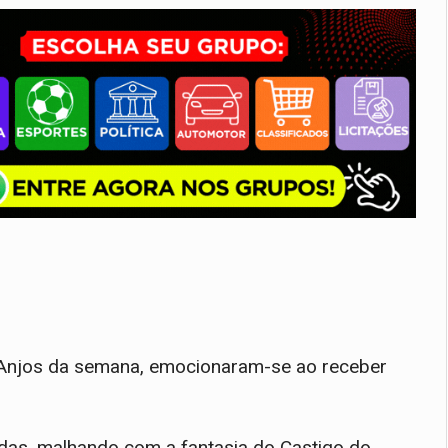
os Anjos da semana, emocionaram-se ao receber
das, malhando com a fantasia do Castigo do