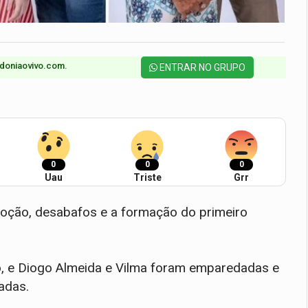
doniaovivo.com.​
ENTRAR NO GRUPO
0
0
0
Uau
Triste
Grr
oção, desabafos e a formação do primeiro
lo, e Diogo Almeida e Vilma foram emparedadas e
adas.