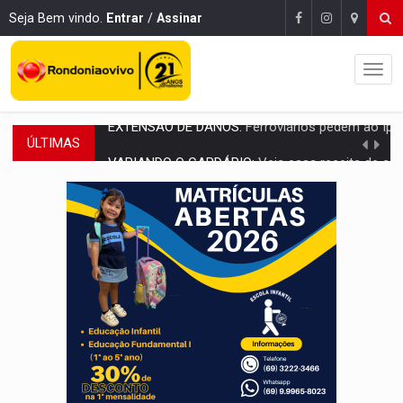
Seja Bem vindo.
Entrar
/
Assinar
ÚLTIMAS
VARIANDO O CARDÁPIO:
Veja essa receita de carne assada para o a
PREJUÍZO AOS ESTUDANTES:
Greve dos professores em PVH é considerada 
POSSESSÃO DE DEBORAH LOGAN:
Terror mistura mistério e filmagens quase
TRANSPARÊNCIA:
TCE reúne candidatos ao Governo e apresenta diagnó
ELAS DECIDEM:
Mulheres são maioria e representam 52% do eleitorado de 
NO CARRO:
Homem é preso com pistola 9mm durante abordagem da Força Tát
TRÁGICO:
Pai do 'Xandy Motocross' morre em acidente
VÍDEO:
Motorista de caminhonete morre preso às ferragens em colisão com