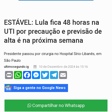
CONEXÃO RONDONIAOVIVO:
Museólogo Antônio Ocampo conduz a história de uma
EXTENSÃO DE DANOS:
Ferroviários pedem ao Iphan recuperação de área atingid
ESTÁVEL: Lula fica 48 horas na
UTI por precaução e previsão de
alta é na próxima semana
Presidente passou por cirurgia no Hospital Sírio-Libanês, em
São Paulo
10 de Dezembro de 2024 às 15:16
ultimosegundo.ig
Print
WhatsApp
Facebook
Messenger
Twitter
Telegram
Email
Siga a gente no Google News
Compartilhar no Whatsapp