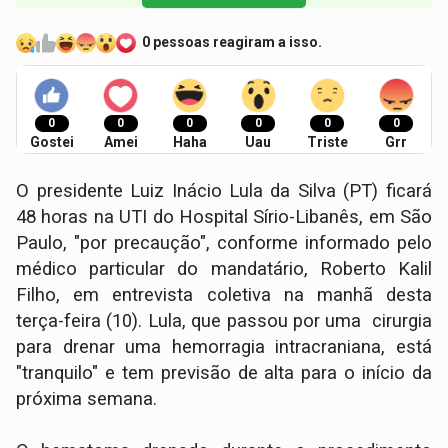
0 pessoas reagiram a isso.
0
0
0
0
0
0
Gostei
Amei
Haha
Uau
Triste
Grr
O presidente Luiz Inácio Lula da Silva (PT) ficará
48 horas na UTI do Hospital Sírio-Libanês, em São
Paulo, "por precaução", conforme informado pelo
médico particular do mandatário, Roberto Kalil
Filho, em entrevista coletiva na manhã desta
terça-feira (10). Lula, que passou por uma cirurgia
para drenar uma hemorragia intracraniana, está
"tranquilo" e tem previsão de alta para o início da
próxima semana.