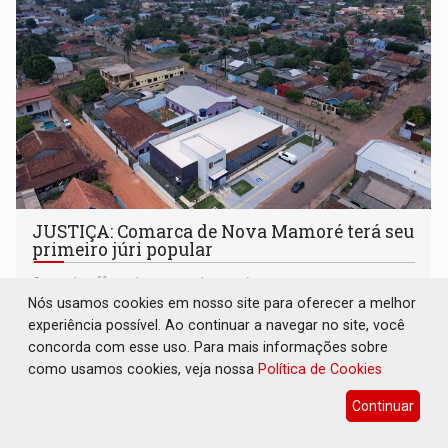
JUSTIÇA: Comarca de Nova Mamoré terá seu
primeiro júri popular
Geral
07 de Agosto de 2026 às 14:54
Nós usamos cookies em nosso site para oferecer a melhor
A 24ª comarca do Estado ainda julgará mais três casos a
experiência possível. Ao continuar a navegar no site, você
partir do dia 12, na Câmara de Vereadores do município
concorda com esse uso. Para mais informações sobre
como usamos cookies, veja nossa
Política de Cookies
Continuar