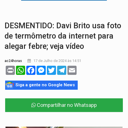
GRAVE:
Homem é esfaqueado no peito durante briga ent
VÍDEO:
Denarc e Receita Federal apreendem 12 kg de skunk e arma que iam
DESMENTIDO: Davi Brito usa foto
de termômetro da internet para
alegar febre; veja vídeo
17 de Julho de 2024 às 14:51
ac24horas
Print
WhatsApp
Facebook
Messenger
Twitter
Telegram
Email
Siga a gente no Google News
Compartilhar no Whatsapp