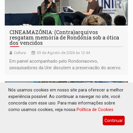
CINEAMAZÔNIA: (Contra)arquivos
resgatam memória de Rondônia sob a ótica
dos vencidos
Cultura
05 de Agosto de 2026 às 12:44
Em painel acompanhado pelo Rondoniaovivo,
pesquisadores da Unir discutem a preservação do acervo
do século 20 e o legado de Sílvio Tendler, que defendia a
memória como bússola para o futuro
Nós usamos cookies em nosso site para oferecer a melhor
experiência possível. Ao continuar a navegar no site, você
concorda com esse uso. Para mais informações sobre
como usamos cookies, veja nossa
Política de Cookies
Continuar