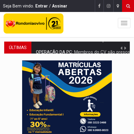
Seja Bem vindo.
Entrar
/
Assinar
ÚLTIMAS
OPERAÇÃO DA PC:
Membros do CV são presos com armas e drogas após c
ENTRADA GRATUITA:
Espetáculo As Marias Somos Nós será apresen
VÍDEO:
Três são presos após furto de motocicleta em frente
CELEBRAÇÃO:
Cerejeiras completa 43 anos de emancipação com progra
SAÚDE:
Anvisa desmente boato sobre presença de plástico ou petr
VÍDEO:
Pitbulls fogem de residência e atacam casal de idosos 
AÇÃO CONJUNTA:
Forças policiais apreendem cerca de 1kg de our
PF ESTÁ APURANDO:
Flávio Bolsonaro escolhe Alfredo Gaspar como vice, alvo de d