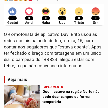
0
0
0
0
0
0
Gostei
Amei
Haha
Uau
Triste
Grr
O ex-motorista de aplicativo Davi Brito usou as
redes sociais na noite de terça-feira, 16, para
contar aos seguidores que “estava doente”. Após
ter fechado o braço com tatuagens em um único
dia, o campeão do “BBB24” alegou estar com
febre, o que não convenceu internautas.
Veja mais
IMPEDIMENTO
Quem esteve na região Norte não
pode doar sangue de forma
temporária