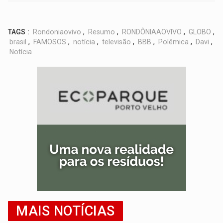
TAGS :
Rondoniaovivo
,
Resumo
,
RONDÔNIAAOVIVO
,
GLOBO
,
brasil
,
FAMOSOS
,
notícia
,
televisão
,
BBB
,
Polêmica
,
Davi
,
Notícia
MAIS NOTÍCIAS