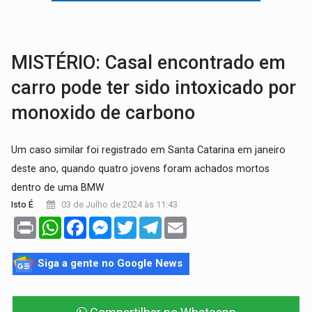
EXPANSÃO:
Grupo Nova Era amplia presença em PVH e transforma Aramix em
ROTA GLOBAL:
PCC amplia presença internacional e transforma Brasil em cor
MISTÉRIO: Casal encontrado em
carro pode ter sido intoxicado por
monoxido de carbono
Um caso similar foi registrado em Santa Catarina em janeiro
deste ano, quando quatro jovens foram achados mortos
dentro de uma BMW
03 de Julho de 2024 às 11:43
Isto É
Print
WhatsApp
Facebook
Messenger
Twitter
Telegram
Email
Siga a gente no Google News