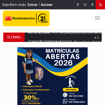
Seja Bem vindo.
Entrar
/
Assinar
ÚLTIMAS
CONEXÃO RONDONIAOVIVO:
Museólogo Antônio Ocampo conduz a história de uma
EXTENSÃO DE DANOS:
Ferroviários pedem ao Iphan recuperação de área atingid
VARIANDO O CARDÁPIO:
Veja essa receita de carne assada para o a
PREJUÍZO AOS ESTUDANTES:
Greve dos professores em PVH é considerada 
POSSESSÃO DE DEBORAH LOGAN:
Terror mistura mistério e filmagens quase
TRANSPARÊNCIA:
TCE reúne candidatos ao Governo e apresenta diagnó
ELAS DECIDEM:
Mulheres são maioria e representam 52% do eleitorado de 
NO CARRO:
Homem é preso com pistola 9mm durante abordagem da Força Tát