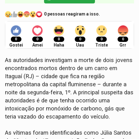
0 pessoas reagiram a isso.
0
0
0
0
0
0
Gostei
Amei
Haha
Uau
Triste
Grr
As autoridades investigam a morte de dois jovens
encontrados mortos dentro de um carro em
Itaguaí (RJ) – cidade que fica na região
metropolitana da capital fluminense – durante a
noite da segunda-feira, 1º. A principal suspeita das
autoridades é de que tenha ocorrido uma
intoxicação por monóxido de carbono, gás que
teria vazado do escapamento do veículo.
As vítimas foram identificadas como Júlia Santos