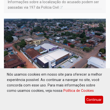
Informações sobre a localização do acusado podem ser
passadas via 197 da Polícia Civil
Nós usamos cookies em nosso site para oferecer a melhor
JUSTIÇA: Comarca de Nova Mamoré terá seu
experiência possível. Ao continuar a navegar no site, você
primeiro júri popular
concorda com esse uso. Para mais informações sobre
como usamos cookies, veja nossa
Política de Cookies
Geral
07 de Agosto de 2026 às 14:54
A 24ª comarca do Estado ainda julgará mais três casos a
Continuar
partir do dia 12, na Câmara de Vereadores do município