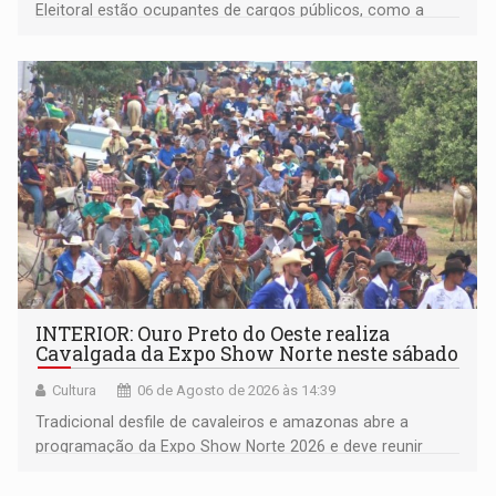
Eleitoral estão ocupantes de cargos públicos, como a
deputada federal Cristiane Lopes (PODE), o vereador
Pedro Geovar (PP) e a vice-prefeita Magna dos Anjos
(NOVO)
INTERIOR: Ouro Preto do Oeste realiza
Cavalgada da Expo Show Norte neste sábado
Cultura
06 de Agosto de 2026 às 14:39
Tradicional desfile de cavaleiros e amazonas abre a
programação da Expo Show Norte 2026 e deve reunir
milhares de participantes e espectadores no município