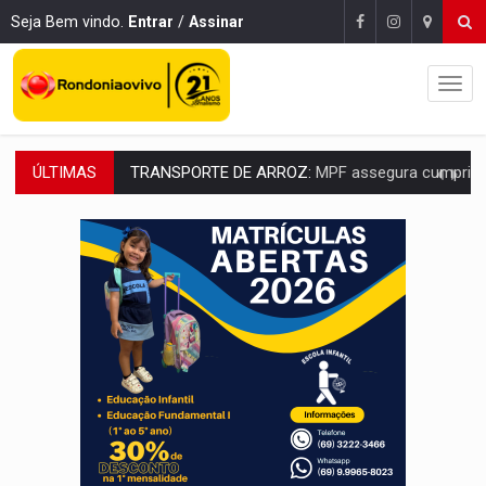
Seja Bem vindo.
Entrar
/
Assinar
ÚLTIMAS
DEEPFAKE:
Sancionada lei contra violência sexual infantil na inte
COLEGIADO:
Brasil e Rússia discutem energia nuclear, defesa e ciênc
URGENTE:
Colisão entre caminhão e carro deixa quatro mortos e um em est
ENCONTRO:
Amazônia Negra ganha projeção nacional com participação de M
PREVISÃO:
Porto Velho tem chances de chuvas isoladas nesta se
SINDICATOS UNIDOS:
Assembleia Geral delibera greve da educação municip
PROCESSO SELETIVO:
Rondoniaovivo abre oficina de Comunicação com oportunidade
AGOSTO LILÁS:
MPRO lança de portal e promove reflexão sobre trajetória da Le