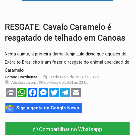
TRAGÉDIA:
Sobe para cinco o número de mortos em colisão entre carreta e Fia
TRANSPORTE DE ARROZ:
MPF assegura cumprimento da legislação sobre transporte d
RESGATE: Cavalo Caramelo é
resgatado de telhado em Canoas
Nesta quinta, a primeira-dama Janja Lula disse que equipes do
Exército Brasileiro iriam fazer o resgate do animal apelidado de
Caramelo
09 de Maio de 2024 às 10:26
Correio Braziliense
Atualizada em : 09 de Maio de 2024 às 23:05
Print
WhatsApp
Facebook
Messenger
Twitter
Telegram
Email
Siga a gente no Google News
Compartilhar no Whatsapp