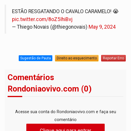
ESTÃO RESGATANDO O CAVALO CARAMELO! 😭
pic.twitter.com/8oZ5IhiBvj
— Thiego Novais (@thiegonovais)
May 9, 2024
Sugestão de Pauta
Direito ao esquecimento
Reportar Erro
Comentários
Rondoniaovivo.com (0)
Acesse sua conta do Rondoniaovivo.com e faça seu
comentário
Clique aqui para entrar