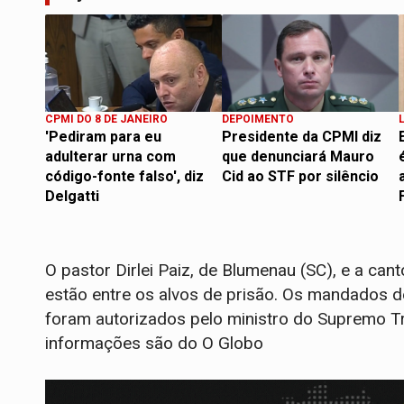
CPMI DO 8 DE JANEIRO
DEPOIMENTO
'Pediram para eu
Presidente da CPMI diz
adulterar urna com
que denunciará Mauro
código-fonte falso', diz
Cid ao STF por silêncio
Delgatti
O pastor Dirlei Paiz, de Blumenau (SC), e a cant
estão entre os alvos de prisão. Os mandados d
foram autorizados pelo ministro do Supremo Tr
informações são do O Globo