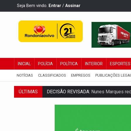
Seja Bem vindo.
Entrar
/
Assinar
INICIAL
POLÍCIA
POLÍTICA
INTERIOR
ESPORTES
NOTÍCIAS
CLASSIFICADOS
EMPREGOS
PUBLICAÇÕES LEGA
ÚLTIMAS
CONEXÃO RONDONIAOVIVO:
Museólogo 
ELEIÇÕES 2026:
Patrimônio de candidata 
VÍDEO:
Quadrilha é flagrada com cerca d
BAIRRO TEIXEIRÃO:
MPF cobra regulariz