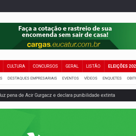
CULTURA
CONCURSOS
GERAL
LISTÃO
ELEIÇÕES 20
IS
DESTAQUES EMPRESARIAIS
EVENTOS
VÍDEOS
ENQUETES
OBIT
Antônio Ocampo lança livro sobre a Madeira-Mamoré
a deputada federal do PL salta R$ 1 mil para R$ 155 mil
e 200 porções de drogas
ação fundiária da comunidade Nova Colina