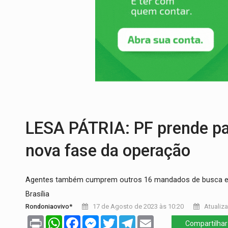
SUCESSO NA ABERTURA:
2ª Feira Rondô
REESTRUTURAÇÃO:
Secretário da Seinfr
SAÚDE INDÍGENA:
Pirahã terão consulta
ECONOMIA:
Dia dos pais deve movimentar
ELEIÇÕES 2026:
Ulisses Guimarães e as 
DECISÃO REVISADA:
Nunes Marques reduz
LESA PÁTRIA: PF prende pa
nova fase da operação
Agentes também cumprem outros 16 mandados de busca e a
Brasília
Rondoniaovivo*
17 de Agosto de 2023 às 10:20
Atualiza
Print
WhatsApp
Facebook
Messenger
Twitter
Telegram
Email
Compartilhar