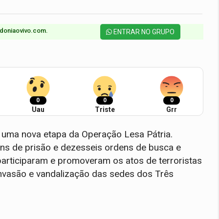
doniaovivo.com.​
ENTRAR NO GRUPO
0
0
0
Uau
Triste
Grr
iou uma nova etapa da Operação Lesa Pátria.
ns de prisão e dezesseis ordens de busca e
participaram e promoveram os atos de terroristas
 invasão e vandalização das sedes dos Três