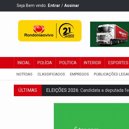
Seja Bem vindo.
Entrar
/
Assinar
INICIAL
POLÍCIA
POLÍTICA
INTERIOR
ESPORTES
NOTÍCIAS
CLASSIFICADOS
EMPREGOS
PUBLICAÇÕES LEGA
ÚLTIMAS
VÍDEO:
Casal de garimpeiros é preso co
EDUCAÇÃO BÁSICA:
Ideb avança nos ano
CONTA DIFÍCIL:
Com as novidades na corr
CH4C1NA:
Disputa entre PCC e CV deixa 