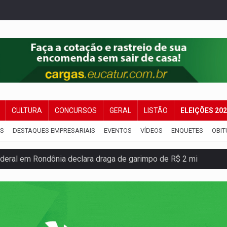
CULTURA
CONCURSOS
GERAL
LISTÃO
ELEIÇÕES 20
IS
DESTAQUES EMPRESARIAIS
EVENTOS
VÍDEOS
ENQUETES
OBIT
m mercúrio em estepe, ouro e arma
s iniciais do ensino fundamental em Rondônia
ida ao Senado as contas ficaram mais difíceis
dez mortos em cinco dias na Bolívia