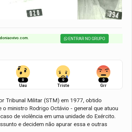
doniaovivo.com.​
ENTRAR NO GRUPO
0
0
0
Uau
Triste
Grr
r Tribunal Militar (STM) em 1977, obtido
e o ministro Rodrigo Octávio - general que atuou
 caso de violência em uma unidade do Exército.
ssunto e decidem não apurar essa e outras