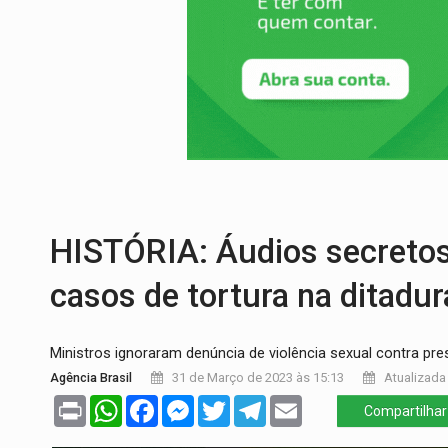
IMUNIZAÇÃO:
Prefeitura inicia campanha
QUIRINUS:
Draco faz operação para pren
TRAFICANTE PRESO:
Operação Brasil Co
SUPER EL NIÑO:
Trabalho inédito vai ga
EM 18 MESES:
Léo Moraes entrega o qu
ELEIÇÕES 2026:
Candidata a deputada fe
HISTÓRIA: Áudios secreto
casos de tortura na ditadur
Ministros ignoraram denúncia de violência sexual contra pres
Agência Brasil
31 de Março de 2023 às 15:13
Atualizada 
Print
WhatsApp
Facebook
Messenger
Twitter
Telegram
Email
Compartilhar