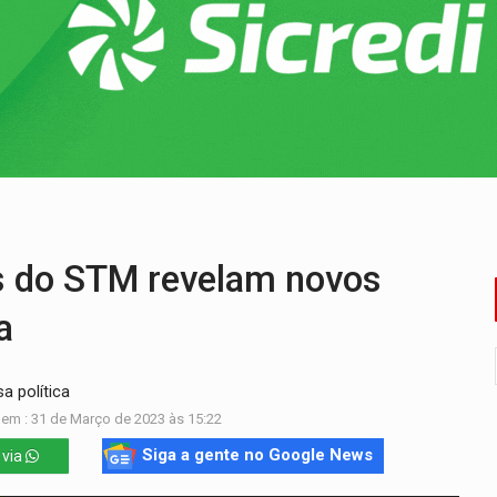
 de multivacinação para crianças e adolescentes
der faccionados que atacaram provedores de internet
ntra o Crime apreende quase meia tonelada de maconha
rantir água potável para comunidades do Baixo Madeira
e não conseguiram em anos na educação de Porto Velho
deral em Rondônia declara draga de garimpo de R$ 2 mi
s do STM revelam novos
a
a política
em : 31 de Março de 2023 às 15:22
Siga a gente no Google News
 via