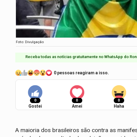
Foto: Divulgação
Receba todas as notícias gratuitamente no WhatsApp do Ron
0 pessoas reagiram a isso.
0
0
0
Gostei
Amei
Haha
A maioria dos brasileiros são contra as manif