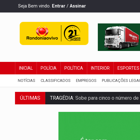
Seja Bem vindo.
Entrar
/
Assinar
INICIAL
POLÍCIA
POLÍTICA
INTERIOR
ESPORTES
NOTÍCIAS
CLASSIFICADOS
EMPREGOS
PUBLICAÇÕES LEGA
ÚLTIMAS
TRAGÉDIA:
Sobe para cinco o número de 
TRANSPORTE DE ARROZ:
MPF assegura c
DEEPFAKE:
Sancionada lei contra violência
COLEGIADO:
Brasil e Rússia discutem ene