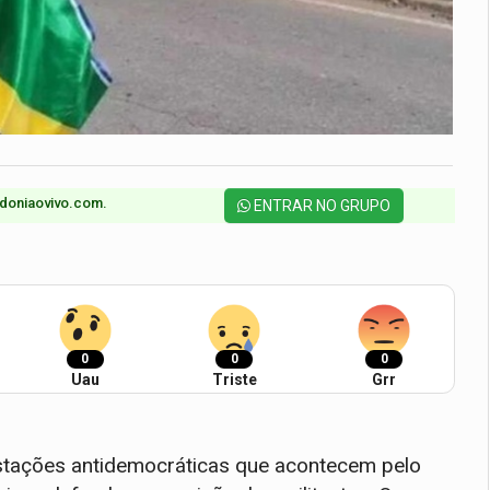
doniaovivo.com.​
ENTRAR NO GRUPO
0
0
0
Uau
Triste
Grr
estações antidemocráticas que acontecem pelo