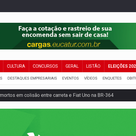
CULTURA
CONCURSOS
GERAL
LISTÃO
ELEIÇÕES 20
IS
DESTAQUES EMPRESARIAIS
EVENTOS
VÍDEOS
ENQUETES
OBIT
mortos em colisão entre carreta e Fiat Uno na BR-364
umprimento da legislação sobre transporte de cargas por em
 sexual infantil na internet e via IA
rgia nuclear, defesa e ciência em Brasília