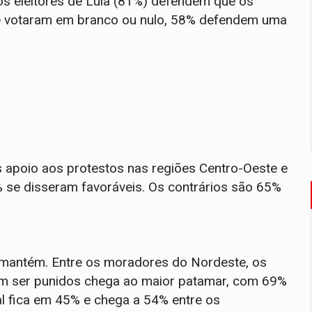
dos eleitores de Lula (81%) defendem que os
ue votaram em branco ou nulo, 58% defendem uma
s apoio aos protestos nas regiões Centro-Oeste e
 se disseram favoráveis. Os contrários são 65%
e mantém. Entre os moradores do Nordeste, os
m ser punidos chega ao maior patamar, com 69%
al fica em 45% e chega a 54% entre os