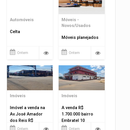
Automóveis
Móveis -
Novos/Usados
Celta
Móveis planejados
Ontem
Ontem
Imóveis
Imóveis
Imóvel a venda na
A venda R$
Av.José Amador
1.700.000 bairro
dos Reis R$
Embratel 10
1.400.000
apartamentos!
Ontem
Ontem