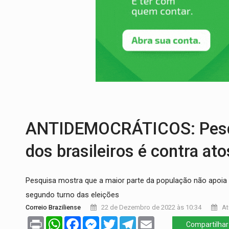
URGENTE:
Colisão entre caminhão e carr
ENCONTRO:
Amazônia Negra ganha projeç
PREVISÃO:
Porto Velho tem chances de c
SINDICATOS UNIDOS:
Assembleia Geral 
PROCESSO SELETIVO:
Rondoniaovivo abr
BRASIL CONTRA O CRIME:
Acusado de gu
ANTIDEMOCRÁTICOS: Pesqu
dos brasileiros é contra ato
Pesquisa mostra que a maior parte da população não apoia
segundo turno das eleições
Correio Braziliense
22 de Dezembro de 2022 às 10:34
At
Print
WhatsApp
Facebook
Messenger
Twitter
Telegram
Email
Compartilhar