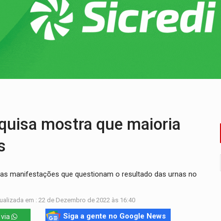
o deixa quatro mortos e um em estado grave na BR
ão nacional com participação de Marcela Bonfim
huvas isoladas nesta sexta-feira (7)
delibera greve da educação municipal em Porto Velho
e oficina de Comunicação com oportunidade de integrar equipe
ardar armas de facção é preso com revólveres e espingardas
isa mostra que maioria
s
 as manifestações que questionam o resultado das urnas no
ualizada em : 22 de Dezembro de 2022 às 16:40
Siga a gente no Google News
 via