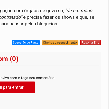
ligação com órgãos de governo,
"de um mano
contratado"
e precisa fazer os shows e que, se
para passar pelos bloqueios.
Sugestão de Pauta
Direito ao esquecimento
Reportar Erro
om (0)
ovivo.com e faça seu comentário
i para entrar