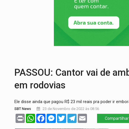
ENCONTRO:
Amazônia Negra ganha projeç
PREVISÃO:
Porto Velho tem chances de c
SINDICATOS UNIDOS:
Assembleia Geral 
PROCESSO SELETIVO:
Rondoniaovivo abr
BRASIL CONTRA O CRIME:
Acusado de gu
TRAGÉDIA:
Sobe para cinco o número de 
PASSOU: Cantor vai de ambu
em rodovias
Ele disse ainda que pagou R$ 23 mil reais pra poder ir embor
SBT News
23 de Novembro de 2022 às 08:56
Print
WhatsApp
Facebook
Messenger
Twitter
Telegram
Email
Compartilhar