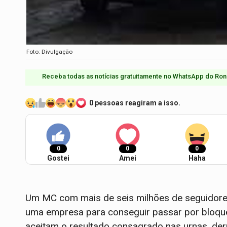
Foto: Divulgação
Receba todas as notícias gratuitamente no WhatsApp do Ron
0 pessoas reagiram a isso.
0
0
0
Gostei
Amei
Haha
Um MC com mais de seis milhões de seguidore
uma empresa para conseguir passar por bloque
aceitam o resultado consagrado nas urnas, der