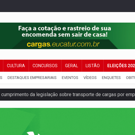
CULTURA
CONCURSOS
GERAL
LISTÃO
ELEIÇÕES 20
IS
DESTAQUES EMPRESARIAIS
EVENTOS
VÍDEOS
ENQUETES
OBIT
umprimento da legislação sobre transporte de cargas por em
 sexual infantil na internet e via IA
rgia nuclear, defesa e ciência em Brasília
o deixa quatro mortos e um em estado grave na BR