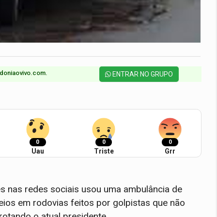
doniaovivo.com.​
ENTRAR NO GRUPO
0
0
0
Uau
Triste
Grr
s nas redes sociais usou uma ambulância de
ios em rodovias feitos por golpistas que não
rotando o atual presidente.