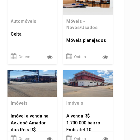
Automóveis
Móveis -
Novos/Usados
Celta
Móveis planejados
Ontem
Ontem
Imóveis
Imóveis
Imóvel a venda na
A venda R$
Av.José Amador
1.700.000 bairro
dos Reis R$
Embratel 10
1.400.000
apartamentos!
Ontem
Ontem