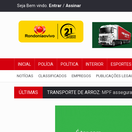
Seja Bem vindo.
Entrar
/
Assinar
INICIAL
POLÍCIA
POLÍTICA
INTERIOR
ESPORTES
NOTÍCIAS
CLASSIFICADOS
EMPREGOS
PUBLICAÇÕES LEGA
ÚLTIMAS
TRANSPORTE DE ARROZ:
MPF assegura c
DEEPFAKE:
Sancionada lei contra violência
COLEGIADO:
Brasil e Rússia discutem ene
URGENTE:
Colisão entre caminhão e carr