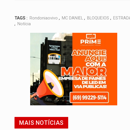
TAGS :
Rondoniaovivo
,
MC DANIEL
,
BLOQUEIOS
,
ESTRAD
,
Notícia
MAIS NOTÍCIAS