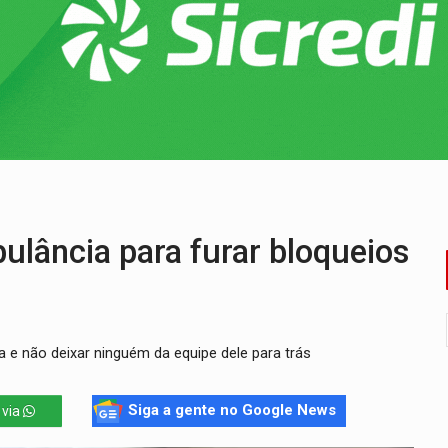
ão nacional com participação de Marcela Bonfim
huvas isoladas nesta sexta-feira (7)
delibera greve da educação municipal em Porto Velho
e oficina de Comunicação com oportunidade de integrar equipe
ardar armas de facção é preso com revólveres e espingardas
mortos em colisão entre carreta e Fiat Uno na BR-364
lância para furar bloqueios
a e não deixar ninguém da equipe dele para trás
Siga a gente no Google News
 via