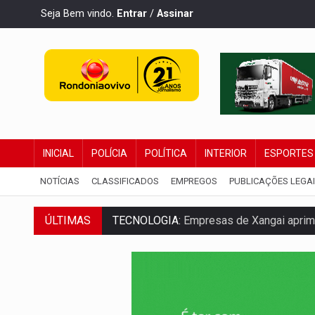
Seja Bem vindo.
Entrar
/
Assinar
INICIAL
POLÍCIA
POLÍTICA
INTERIOR
ESPORTES
NOTÍCIAS
CLASSIFICADOS
EMPREGOS
PUBLICAÇÕES LEGA
TECNOLOGIA:
Empresas de Xangai aprimo
ÚLTIMAS
PROTEGE A TERRA:
China descobre como
VÍDEO:
Motociclista morre após bater na
PARECE UM NUGGET:
Essa receita com fr