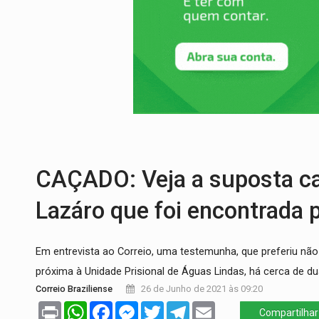
EMPREENDEDORISMO:
7 negócios que p
GIGANTE DA AMÉRICA:
Brasil reúne dime
INDEPENDÊNCIA:
10 dicas importantes 
VARCENA:
Cientistas descobrem nova es
BARGANHA:
Vai comprar celular usado? 
AMOR PERDIDO DÓI:
Luto amoroso não t
CAÇADO: Veja a suposta car
Lazáro que foi encontrada p
Em entrevista ao Correio, uma testemunha, que preferiu não s
próxima à Unidade Prisional de Águas Lindas, há cerca de
Correio Braziliense
26 de Junho de 2021 às 09:20
Print
WhatsApp
Facebook
Messenger
Twitter
Telegram
Email
Compartilhar