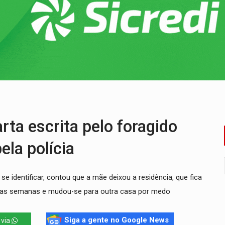
odem começar com pouco dinheiro e virar fonte de renda
nsão continental e posição estratégica na América do Sul
para quem quer morar sozinho
pécie de rã em florestas alagadas da Amazônia
Veja como consultar o aparelho antes
em prazo, mas exige atenção aos sinais
ta escrita pelo foragido
ela polícia
e identificar, contou que a mãe deixou a residência, que fica
 duas semanas e mudou-se para outra casa por medo
Siga a gente no Google News
 via