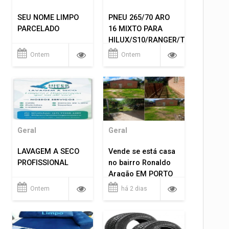
SEU NOME LIMPO
PNEU 265/70 ARO
PARCELADO
16 MIXTO PARA
HILUX/S10/RANGER/TRITON
ETC... MONTAGEM
Ontem
Ontem
GRATIS 599,00
Geral
Geral
LAVAGEM A SECO
Vende se está casa
PROFISSIONAL
no bairro Ronaldo
Aragão EM PORTO
VELHO RO.
Ontem
há 2 dias