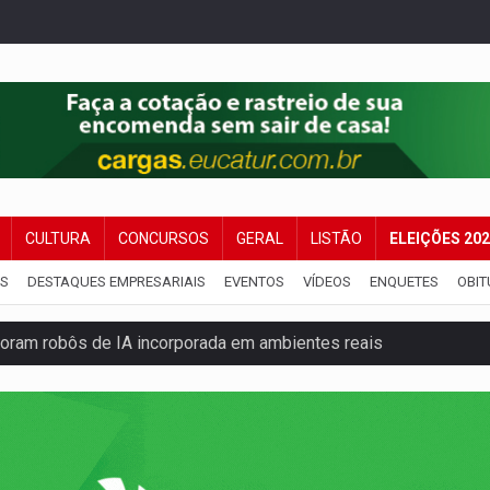
CULTURA
CONCURSOS
GERAL
LISTÃO
ELEIÇÕES 20
IS
DESTAQUES EMPRESARIAIS
EVENTOS
VÍDEOS
ENQUETES
OBIT
ram robôs de IA incorporada em ambientes reais
 explodir asteroide com bomba nuclear espacial
 traseira de caminhone Amarok
ango virou o meu jantar favorito