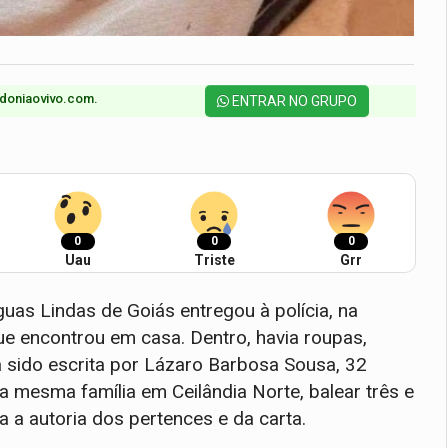
doniaovivo.com.​
ENTRAR NO GRUPO
0
0
0
Uau
Triste
Grr
s Lindas de Goiás entregou à polícia, na
ue encontrou em casa. Dentro, havia roupas,
 sido escrita por Lázaro Barbosa Sousa, 32
 mesma família em Ceilândia Norte, balear três e
a a autoria dos pertences e da carta.