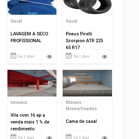
Geral
Geral
LAVAGEM A SECO
Pneus Pirelli
PROFISSIONAL
Scorpion ATR 225
65 R17
há 2 dias
há 2 dias
Imóveis
Móveis -
Novos/Usados
Vila com 16 ap a
Cama de casal
venda mais 1 % de
rendimento
há 2 dias
há 2 dias