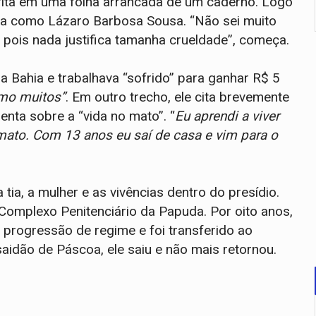
crita em uma folha arrancada de um caderno. Logo
fica como Lázaro Barbosa Sousa. “Não sei muito
ar, pois nada justifica tamanha crueldade”, começa.
a Bahia e trabalhava “sofrido” para ganhar R$ 5
omo muitos”
. Em outro trecho, ele cita brevemente
nta sobre a “vida no mato”. “
Eu aprendi a viver
ato. Com 13 anos eu saí de casa e vim para o
tia, a mulher e as vivências dentro do presídio.
Complexo Penitenciário da Papuda. Por oito anos,
 progressão de regime e foi transferido ao
aidão de Páscoa, ele saiu e não mais retornou.