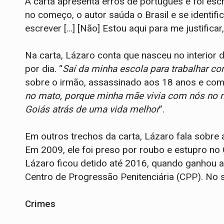
A carta apresenta erros de português e foi es
no começo, o autor saúda o Brasil e se identi
escrever [...] [Não] Estou aqui para me justific
Na carta, Lázaro conta que nasceu no interior d
por dia. “
Saí da minha escola para trabalhar c
sobre o irmão, assassinado aos 18 anos e come
no mato, porque minha mãe vivia com nós no m
Goiás atrás de uma vida melhor
”.
Em outros trechos da carta, Lázaro fala sobre a 
Em 2009, ele foi preso por roubo e estupro no 
Lázaro ficou detido até 2016, quando ganhou a
Centro de Progressão Penitenciária (CPP). No s
Crimes