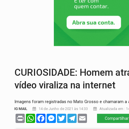
RO EMPREENDEDORA:
2ª edição da feir
FORTALECIMENTO:
Contratação de novos
VÍDEO:
Condutor de carro avança cruzame
'OS OLHOS DO BRASIL':
Emanuel Neri tr
SOB INVESTIGAÇÃO:
Dentista de PVH é d
CLUBE DOS R$ 00,00:
21 candidatos dec
CURIOSIDADE: Homem atrave
vídeo viraliza na internet
Imagens foram registradas no Mato Grosso e chamaram a a
IG MAIL
14 de Junho de 2021 às 14:33
Atualizada em : 1
Print
WhatsApp
Facebook
Messenger
Twitter
Telegram
Email
Compartilhar