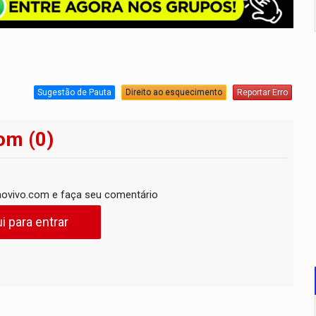
Sugestão de Pauta
Direito ao esquecimento
Reportar Erro
om (0)
ovivo.com e faça seu comentário
i para entrar