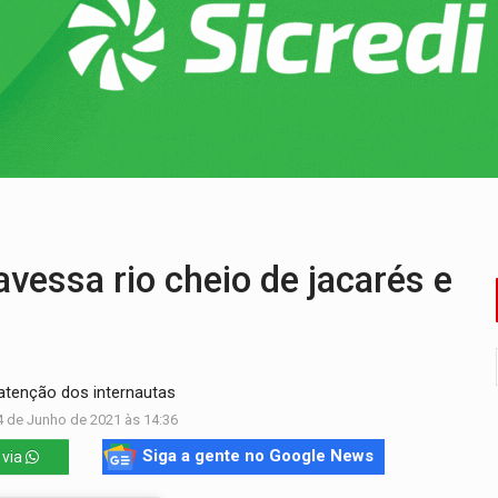
a começa nesta quinta-feira (6) no Espaço Alternativo
 servidores reforça equipes do Cad Único nos Cras de PVH
nto e deixa motociclista com fratura
ansforma indignação e esperança em rock no seu novo single
enunciado por transmitir HIV a quatro mulheres
laram patrimônio zero em Rondônia nas eleições de 2026
ssa rio cheio de jacarés e
tenção dos internautas
4 de Junho de 2021 às 14:36
Siga a gente no Google News
 via