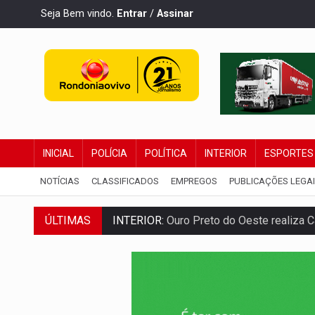
Seja Bem vindo.
Entrar
/
Assinar
INICIAL
POLÍCIA
POLÍTICA
INTERIOR
ESPORTES
NOTÍCIAS
CLASSIFICADOS
EMPREGOS
PUBLICAÇÕES LEGA
INTERIOR:
Ouro Preto do Oeste realiza 
ÚLTIMAS
DESENVOLVIMENTO:
Ideb avança nos an
VULGO 'UNIÃO':
Chefe de facção criminos
Publicação Legal:
CONVOCAÇÃO DAS ELE