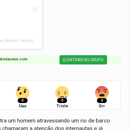
e (@reall_nature)
doniaovivo.com.​
ENTRAR NO GRUPO
0
0
0
Uau
Triste
Grr
stra um homem atravessando um rio de barco
s chamaram a atenção dos internautas e já