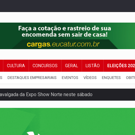
CULTURA
CONCURSOS
GERAL
LISTÃO
ELEIÇÕES 20
IS
DESTAQUES EMPRESARIAIS
EVENTOS
VÍDEOS
ENQUETES
OBIT
Cavalgada da Expo Show Norte neste sábado
os iniciais do ensino fundamental em Rondônia
a é preso durante operação policial
IÇÕES: SEATER/RO