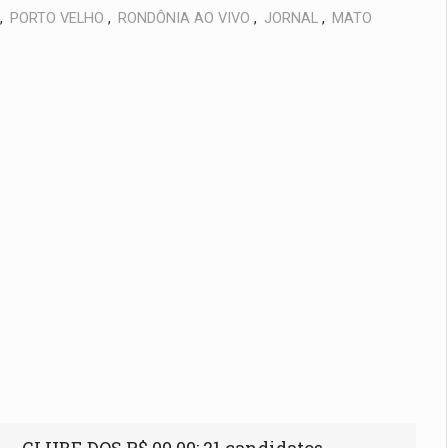
,
PORTO VELHO
,
RONDÔNIA AO VIVO
,
JORNAL
,
MATO
CLUBE DOS R$ 00,00: 21 candidatos