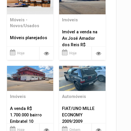
Móveis -
Imóveis
Novos/Usados
Imóvel a venda na
Móveis planejados
Av.José Amador
dos Reis R$
1.400.000
Hoje
Hoje
Imóveis
Automóveis
A venda R$
FIAT/UNO MILLE
1.700.000 bairro
ECONOMY
Embratel 10
2009/2009
apartamentos!
Hoje
Ontem