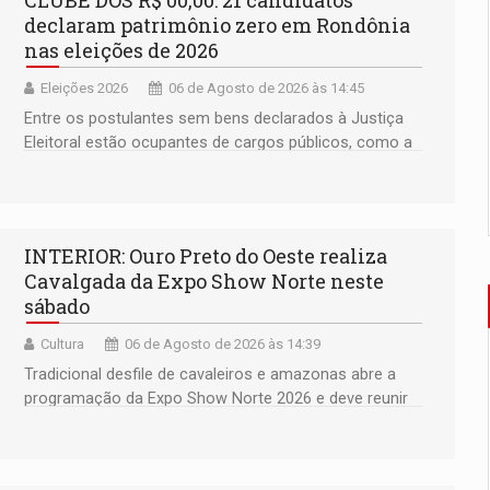
declaram patrimônio zero em Rondônia
nas eleições de 2026
Eleições 2026
06 de Agosto de 2026 às 14:45
Entre os postulantes sem bens declarados à Justiça
Eleitoral estão ocupantes de cargos públicos, como a
deputada federal Cristiane Lopes (PODE), o vereador
Pedro Geovar (PP) e a vice-prefeita Magna dos Anjos
(NOVO)
INTERIOR: Ouro Preto do Oeste realiza
Cavalgada da Expo Show Norte neste
sábado
Cultura
06 de Agosto de 2026 às 14:39
Tradicional desfile de cavaleiros e amazonas abre a
programação da Expo Show Norte 2026 e deve reunir
milhares de participantes e espectadores no
município