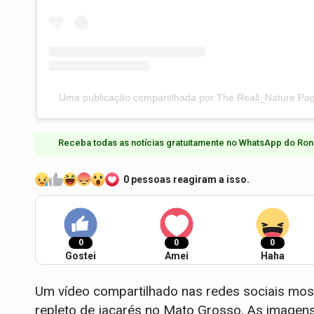
Uma publicação compartilhada por The Reall_Nature Pag
Receba todas as notícias gratuitamente no WhatsApp do Ron
0 pessoas reagiram a isso.
0
0
0
Gostei
Amei
Haha
Um vídeo compartilhado nas redes sociais mo
repleto de jacarés no Mato Grosso. As imagen