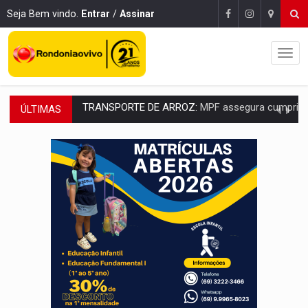
Seja Bem vindo.
Entrar
/
Assinar
ÚLTIMAS
DEEPFAKE:
Sancionada lei contra violência sexual infantil na inte
COLEGIADO:
Brasil e Rússia discutem energia nuclear, defesa e ciênc
URGENTE:
Colisão entre caminhão e carro deixa quatro mortos e um em est
ENCONTRO:
Amazônia Negra ganha projeção nacional com participação de M
PREVISÃO:
Porto Velho tem chances de chuvas isoladas nesta se
SINDICATOS UNIDOS:
Assembleia Geral delibera greve da educação municip
PROCESSO SELETIVO:
Rondoniaovivo abre oficina de Comunicação com oportunidade
AGOSTO LILÁS:
MPRO lança de portal e promove reflexão sobre trajetória da Le