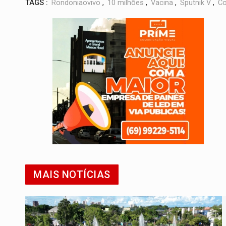
TAGS :
Rondoniaovivo
,
10 milhões
,
Vacina
,
Sputnik V
,
Co
MAIS NOTÍCIAS