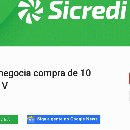
ado (8) de calor intenso e tempo firme
e espera, asfalto chega ao bairro Nova Esperança
na programação do Festival de Dança de Joinville
rro de digitação' em declaração de patrimônio de R$ 29 mi
 pelo adicional de incentivo com efeitos retroativos
veitar o fim de semana em Porto Velho
negocia compra de 10
 V
Siga a gente no Google News
 via