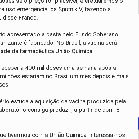
oses se o preço for plausível, e efetuaremos o
a uso emergencial da Sputnik V, fazendo a
, disse Franco.
to apresentado à pasta pelo Fundo Soberano
nizante é fabricado. No Brasil, a vacina será
dade da farmacêutica União Química.
s receberia 400 mil doses uma semana após a
 milhões estariam no Brasil um mês depois e mais
ses.
ério estuda a aquisição da vacina produzida pela
boratório consiga produzir, a partir de abril, 8
ue tivermos com a União Química, interessa-nos