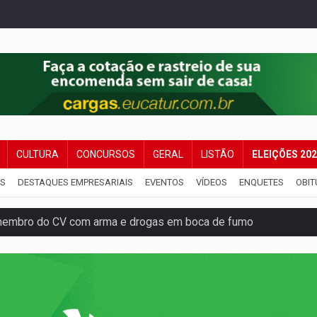
CULTURA
CONCURSOS
GERAL
LISTÃO
ELEIÇÕES 20
IS
DESTAQUES EMPRESARIAIS
EVENTOS
VÍDEOS
ENQUETES
OBIT
membro do CV com arma e drogas em boca de fumo
a com a APAE para ampliar ações voltadas a PCD's
bate a drones durante exercício antiaéreo
o Oeste, CINEMAZÔNIA leva cinema amazônico a estudantes na