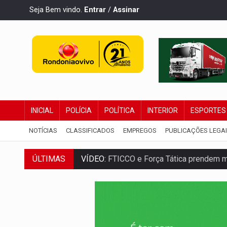
Seja Bem vindo.
Entrar
/
Assinar
INICIAL
POLÍCIA
POLÍTICA
INTERIOR
ESPORTES
NOTÍCIAS
CLASSIFICADOS
EMPREGOS
PUBLICAÇÕES LEGA
ÚLTIMAS
VÍDEO:
FTICCO e Força Tática prendem 
INCLUSÃO:
Prefeitura fortalece parceri
DEFESA:
Exército testa inovações no com
TEMAS SOCIOAMBIENTAIS:
Em Itapuã d