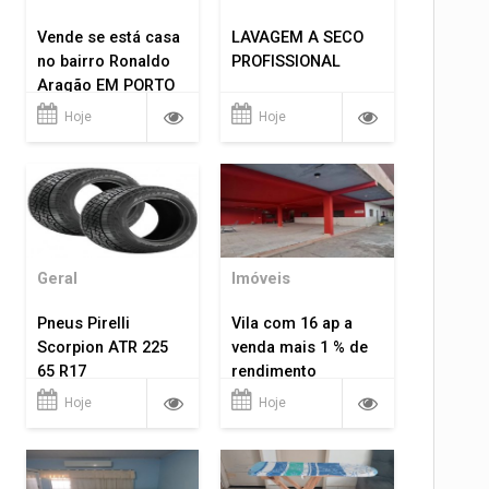
Vende se está casa
LAVAGEM A SECO
no bairro Ronaldo
PROFISSIONAL
Aragão EM PORTO
VELHO RO.
Hoje
Hoje
Geral
Imóveis
Pneus Pirelli
Vila com 16 ap a
Scorpion ATR 225
venda mais 1 % de
65 R17
rendimento
Hoje
Hoje