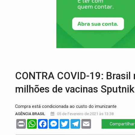
PREVISÃO:
Interior de Rondônia terá sáb
INFRAESTRUTURA:
Após quase 30 anos d
A ILHA:
Coreografia de Rondônia estreia 
ELEIÇÕES 2026:
Sgt. Mouza esclarece 'e
JUDICIÁRIO:
Sinjur parabeniza servidores
LAZER:
Seis lugares gratuitos para apro
CONTRA COVID-19: Brasil 
milhões de vacinas Sputnik
Compra está condicionada ao custo do imunizante
AGÊNCIA BRASIL
05 de Fevereiro de 2021 às 13:38
Print
WhatsApp
Facebook
Messenger
Twitter
Telegram
Email
Compartilhar