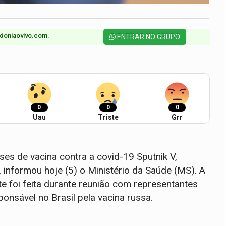
doniaovivo.com.​
ENTRAR NO GRUPO
0
0
0
Uau
Triste
Grr
es de vacina contra a covid-19 Sputnik V,
, informou hoje (5) o Ministério da Saúde (MS). A
e foi feita durante reunião com representantes
ponsável no Brasil pela vacina russa.