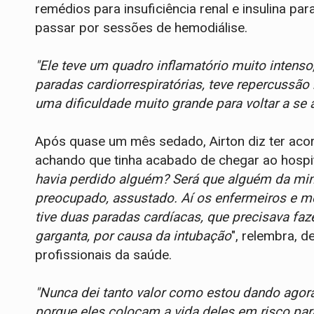
remédios para insuficiência renal e insulina pa
passar por sessões de hemodiálise.
"Ele teve um quadro inflamatório muito intens
paradas cardiorrespiratórias, teve repercussão 
uma dificuldade muito grande para voltar a se 
Após quase um mês sedado, Airton diz ter aco
achando que tinha acabado de chegar ao hospi
havia perdido alguém? Será que alguém da minha
preocupado, assustado. Aí os enfermeiros e m
tive duas paradas cardíacas, que precisava faz
garganta, por causa da intubação
", relembra, 
profissionais da saúde.
"Nunca dei tanto valor como estou dando agor
porque eles colocam a vida deles em risco par