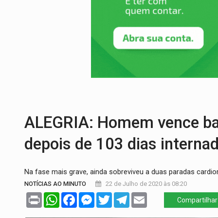
OVNIS NA LUA:
Cientistas alertam para p
ACABOU COM PEUGEOT:
Incêndio destró
VÍDEO:
Ladrão é filmado furtando moto na
BOLSAS DE PESQUISA:
Iniciativa Amazô
MATERIAL:
Brasil tem grandes reservas 
VÍDEO:
Armado com machado, homem amea
ALEGRIA: Homem vence bat
depois de 103 dias interna
Na fase mais grave, ainda sobreviveu a duas paradas cardior
NOTÍCIAS AO MINUTO
22 de Julho de 2020 às 08:20
Print
WhatsApp
Facebook
Messenger
Twitter
Telegram
Email
Compartilhar