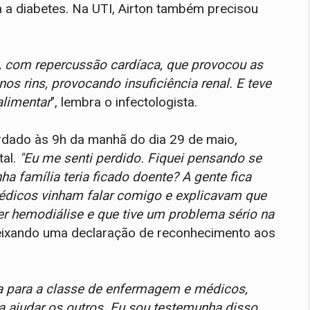
ra a diabetes. Na UTI, Airton também precisou
o, com repercussão cardíaca, que provocou as
nos rins, provocando insuficiência renal. E teve
alimentar
", lembra o infectologista.
rdado às 9h da manhã do dia 29 de maio,
tal.
"Eu me senti perdido. Fiquei pensando se
 família teria ficado doente? A gente fica
édicos vinham falar comigo e explicavam que
er hemodiálise e que tive um problema sério na
deixando uma declaração de reconhecimento aos
a para a classe de enfermagem e médicos,
a ajudar os outros. Eu sou testemunha disso.