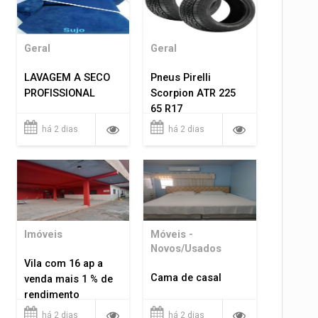
Geral
Geral
LAVAGEM A SECO
Pneus Pirelli
PROFISSIONAL
Scorpion ATR 225
65 R17
há 2 dias
há 2 dias
Imóveis
Móveis -
Novos/Usados
Vila com 16 ap a
Cama de casal
venda mais 1 % de
rendimento
há 2 dias
há 2 dias