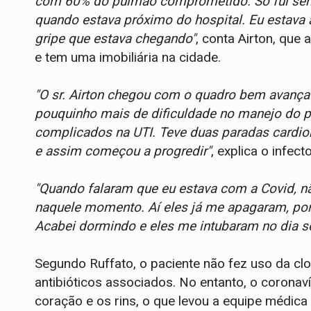
com 60% do pulmão comprometido. Só fui sen
quando estava próximo do hospital. Eu estava 
gripe que estava chegando"
, conta Airton, que
e tem uma imobiliária na cidade.
"O sr. Airton chegou com o quadro bem avanç
pouquinho mais de dificuldade no manejo do p
complicados na UTI. Teve duas paradas cardiorr
e assim começou a progredir"
, explica o infec
"Quando falaram que eu estava com a Covid, não
naquele momento. Aí eles já me apagaram, p
Acabei dormindo e eles me intubaram no dia s
Segundo Ruffato, o paciente não fez uso da cl
antibióticos associados. No entanto, o corona
coração e os rins, o que levou a equipe médica 