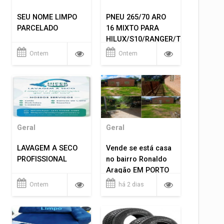
SEU NOME LIMPO
PNEU 265/70 ARO
PARCELADO
16 MIXTO PARA
HILUX/S10/RANGER/TRITON
ETC... MONTAGEM
Ontem
Ontem
GRATIS 599,00
Geral
Geral
LAVAGEM A SECO
Vende se está casa
PROFISSIONAL
no bairro Ronaldo
Aragão EM PORTO
VELHO RO.
Ontem
há 2 dias