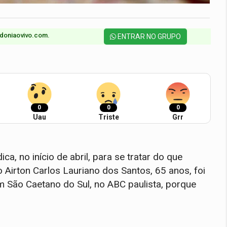
doniaovivo.com.​
ENTRAR NO GRUPO
0
0
0
Uau
Triste
Grr
 no início de abril, para se tratar do que
 Airton Carlos Lauriano dos Santos, 65 anos, foi
m São Caetano do Sul, no ABC paulista, porque