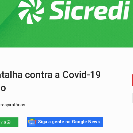
ossível base secreta no satélite natural da Terra
i carro que era rebocado para oficina no Centro de Porto Velho
 frente do bar da Marleide
nia+10 lança chamada para fortalecer cadeias da sociobioecono
de urânio, mas produz pouco e importa combustível
ça matar sobrinha grávida e com bebê no colo
alha contra a Covid-19
do
respiratórias
Siga a gente no Google News
 via