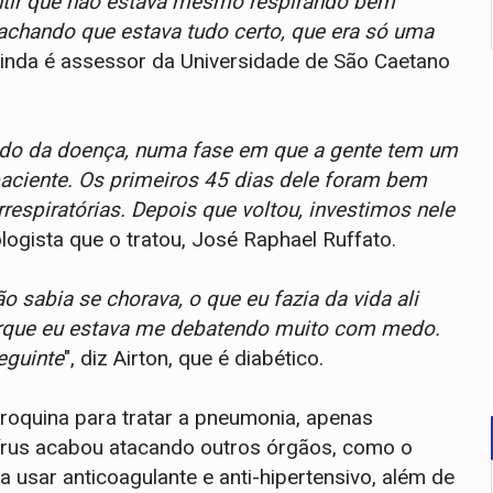
tir que não estava mesmo respirando bem
achando que estava tudo certo, que era só uma
 ainda é assessor da Universidade de São Caetano
ado da doença, numa fase em que a gente tem um
aciente. Os primeiros 45 dias dele foram bem
espiratórias. Depois que voltou, investimos nele
tologista que o tratou, José Raphael Ruffato.
 sabia se chorava, o que eu fazia da vida ali
orque eu estava me debatendo muito com medo.
eguinte
", diz Airton, que é diabético.
oroquina para tratar a pneumonia, apenas
vírus acabou atacando outros órgãos, como o
a usar anticoagulante e anti-hipertensivo, além de