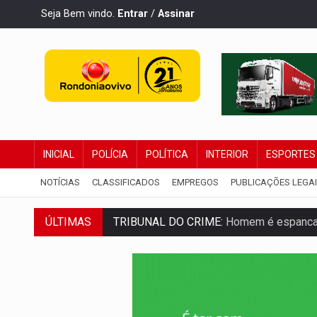
Seja Bem vindo.
Entrar
/
Assinar
INICIAL
POLÍCIA
POLÍTICA
INTERIOR
ESPORTES
NOTÍCIAS
CLASSIFICADOS
EMPREGOS
PUBLICAÇÕES LEGA
ÚLTIMAS
TRIBUNAL DO CRIME:
Homem é espancado
VÍDEO:
Perseguição é registrada no shop
LUDOPATIA:
Apostas online começam a af
REFLORESTAMENTO:
Plantar árvores nã