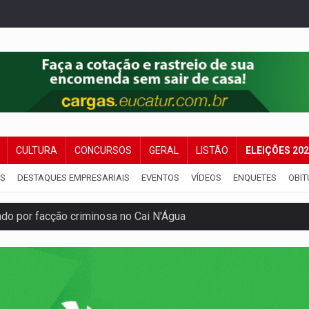
CULTURA
CONCURSOS
GERAL
LISTÃO
ELEIÇÕES 20
IS
DESTAQUES EMPRESARIAIS
EVENTOS
VÍDEOS
ENQUETES
OBIT
 por facção criminosa no Cai N'Água
ping após colombiana furtar celular de menina
etar produtividade e rotina nas empresas
o será mais suficiente para comprovar área recuperado