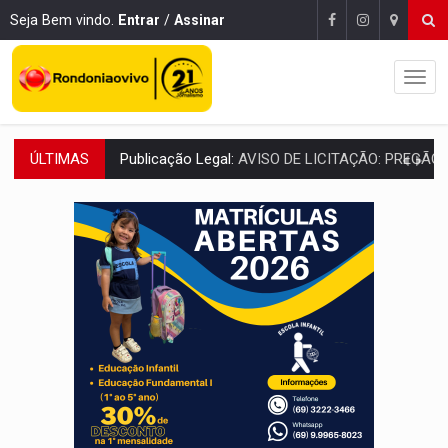
Seja Bem vindo.
Entrar
/
Assinar
ÚLTIMAS
PROVA CONTÁBIL:
UNNESA apresenta documentos e questiona apreens
VÍDEO:
Ciclista é atropelado por carro na região Central de
Publicação Legal:
AVISO DE LICITAÇÃO: PREGÃO ELETRÔNICO N.º 90136
FUTEBOL:
Confira classificados e detalhes do sorteio da Copa do
Publicação Legal:
CONCORRÊNCIA Nº 90504/2025/
EM 18 MESES:
Léo Moraes entrega o que não conseguiram em anos na educaçã
ELEIÇÕES 2026:
Candidata a deputada federal em Rondônia declara draga de g
VÍDEO:
Casal de garimpeiros é preso com mercúrio em estepe,