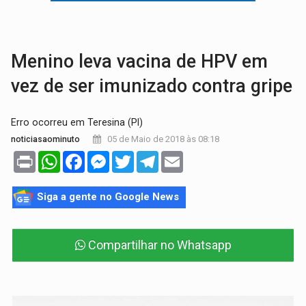
MEGA SENA:
Prêmio acumula para R$ 165 milhõe
Publicação Legal:
AVISO DE LICITAÇÃO: PREGÃO ELETRÔNICO Nº 90091
Menino leva vacina de HPV em
vez de ser imunizado contra gripe
Erro ocorreu em Teresina (PI)
05 de Maio de 2018 às 08:18
noticiasaominuto
Print
WhatsApp
Facebook
Messenger
Twitter
Telegram
Email
Siga a gente no Google News
Compartilhar no Whatsapp