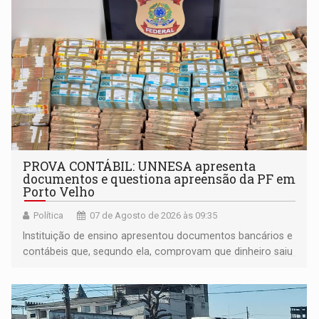
PROVA CONTÁBIL: UNNESA apresenta
documentos e questiona apreensão da PF em
Porto Velho
Política
07 de Agosto de 2026 às 09:35
Instituição de ensino apresentou documentos bancários e
contábeis que, segundo ela, comprovam que dinheiro saiu
de sua própria conta, foi sacado pelo diretor financeiro e
apreendido quando já estava dentro da sede da entidade
— em pleno ano eleitoral em Rondônia