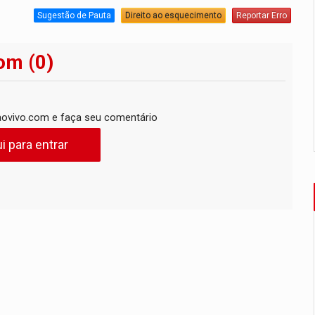
Sugestão de Pauta
Direito ao esquecimento
Reportar Erro
om (0)
ovivo.com e faça seu comentário
i para entrar