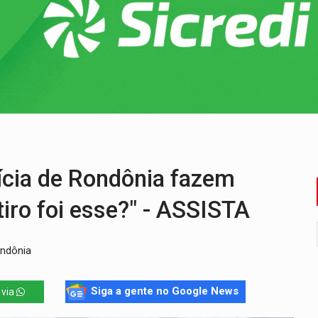
nia Empreendedora segue no Espaço Alternativo com entrada gra
a de Porto Velho pede exoneração do cargo
s e exames especializados durante expedição do SUS
 R$ 8,5 bilhões e RO projeta alta de 8,8%
nuvens no céu de Rondônia – Por Daniel Pereira
 pena de Acir Gurgacz e declara punibilidade extinta
ícia de Rondônia fazem
iro foi esse?" - ASSISTA
ondônia
Siga a gente no Google News
 via