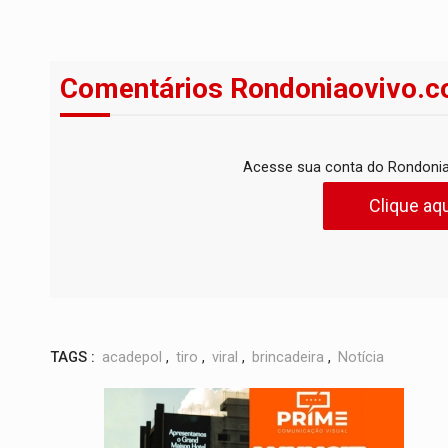
Comentários Rondoniaovivo.c
Acesse sua conta do Rondonia
Clique aqu
TAGS :
acadepol
,
tiro
,
viral
,
brincadeira
,
Notícia