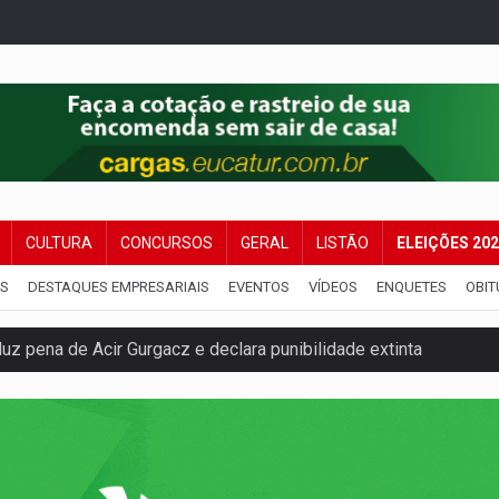
CULTURA
CONCURSOS
GERAL
LISTÃO
ELEIÇÕES 20
IS
DESTAQUES EMPRESARIAIS
EVENTOS
VÍDEOS
ENQUETES
OBIT
Antônio Ocampo lança livro sobre a Madeira-Mamoré
a deputada federal do PL salta R$ 1 mil para R$ 155 mil
e 200 porções de drogas
ação fundiária da comunidade Nova Colina