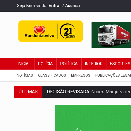
Seja Bem vindo.
Entrar
/
Assinar
INICIAL
POLÍCIA
POLÍTICA
INTERIOR
ESPORTES
NOTÍCIAS
CLASSIFICADOS
EMPREGOS
PUBLICAÇÕES LEGA
ÚLTIMAS
CONEXÃO RONDONIAOVIVO:
Museólogo 
ELEIÇÕES 2026:
Patrimônio de candidata 
VÍDEO:
Quadrilha é flagrada com cerca d
BAIRRO TEIXEIRÃO:
MPF cobra regulariz