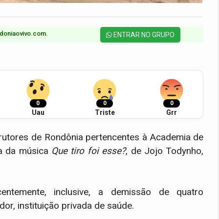
doniaovivo.com.​
ENTRAR NO GRUPO
0
0
0
Uau
Triste
Grr
trutores de Rondônia pertencentes à Academia de
ia da música
Que tiro foi esse?
, de Jojo Todynho,
entemente, inclusive, a demissão de quatro
dor, instituição privada de saúde.