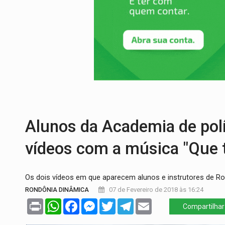
SUCESSO NA ABERTURA:
2ª Feira Rondô
REESTRUTURAÇÃO:
Secretário da Seinfr
SAÚDE INDÍGENA:
Pirahã terão consulta
ECONOMIA:
Dia dos pais deve movimentar
ELEIÇÕES 2026:
Ulisses Guimarães e as 
DECISÃO REVISADA:
Nunes Marques reduz
Alunos da Academia de pol
vídeos com a música "Que t
Os dois vídeos em que aparecem alunos e instrutores de R
RONDÔNIA DINÂMICA
07 de Fevereiro de 2018 às 16:24
Print
WhatsApp
Facebook
Messenger
Twitter
Telegram
Email
Compartilhar