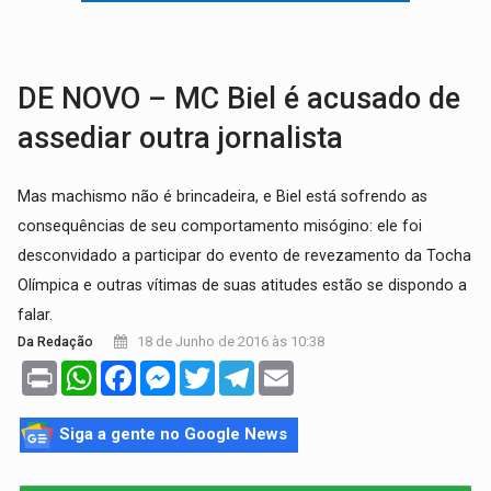
VÍDEO:
Perseguição é registrada no shopping após colombiana furtar ce
LUDOPATIA:
Apostas online começam a afetar produtividade e rotina
DE NOVO – MC Biel é acusado de
assediar outra jornalista
Mas machismo não é brincadeira, e Biel está sofrendo as
consequências de seu comportamento misógino: ele foi
desconvidado a participar do evento de revezamento da Tocha
Olímpica e outras vítimas de suas atitudes estão se dispondo a
falar.
18 de Junho de 2016 às 10:38
Da Redação
Print
WhatsApp
Facebook
Messenger
Twitter
Telegram
Email
Siga a gente no Google News