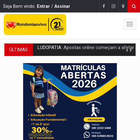
Seja Bem vindo.
Entrar
/
Assinar
ÚLTIMAS
REFLORESTAMENTO:
Plantar árvores não será mais suficiente para comprov
OVNIS NA LUA:
Cientistas alertam para possível base secreta no satélite n
ACABOU COM PEUGEOT:
Incêndio destrói carro que era rebocado para oficina no
VÍDEO:
Ladrão é filmado furtando moto na frente do bar 
BOLSAS DE PESQUISA:
Iniciativa Amazônia+10 lança chamada para fortalecer cadeia
MATERIAL:
Brasil tem grandes reservas de urânio, mas produz pouco e impo
VÍDEO:
Serpente capturada na fábrica da Coca-Cola é devolvid
HOMENAGEM:
Cientistas cassados pelo AI-5 se tornam pesquisadores emér