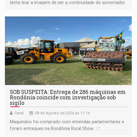
tenta tirar a imagem de ser a continuidade do governador
Marcos Rocha; ex-prefeito Hildon Chaves parece ainda
não ter entrado no modo eleição; ABAV faz evento em
Porto Velho
SOB SUSPEITA: Entrega de 286 máquinas em
Rondônia coincide com investigação sob
sigilo
Geral
08 de Agosto de 2026 às 11:14
Maquinário foi comprado com emendas parlamentares e
foram entregues na Rondônia Rural Show