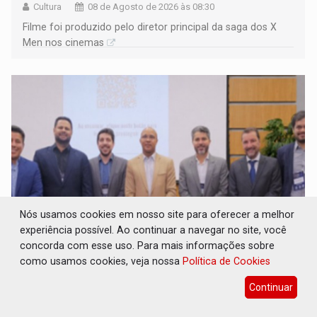
Cultura
08 de Agosto de 2026 às 08:30
Filme foi produzido pelo diretor principal da saga dos X
Men nos cinemas
Nós usamos cookies em nosso site para oferecer a melhor
experiência possível. Ao continuar a navegar no site, você
concorda com esse uso. Para mais informações sobre
TRANSPARÊNCIA: TCE reúne candidatos ao
Governo e apresenta diagnóstico sobre
como usamos cookies, veja nossa
Política de Cookies
Rondônia
Continuar
Eleições 2026
08 de Agosto de 2026 às 08:15