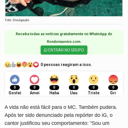
Foto: Divulgação
Receba todas as notícias gratuitamente no WhatsApp do
Rondoniaovivo.com.​
ENTRAR NO GRUPO
0 pessoas reagiram a isso.
0
0
0
0
0
0
Gostei
Amei
Haha
Uau
Triste
Grr
A vida não está fácil para o MC. Também pudera.
Após ter sido denunciado pela repórter do iG, o
cantor justificou seu comportamento: "Sou um