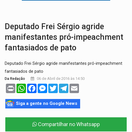
TRÁGICO:
Pai do 'Xandy Motocross' morre em acidente
VÍDEO:
Motorista de caminhonete morre preso às ferragens em colisão com
Deputado Frei Sérgio agride
manifestantes pró-impeachment
fantasiados de pato
Deputado Frei Sérgio agride manifestantes pró-impeachment
fantasiados de pato
06 de Abril de 2016 às 14:50
Da Redação
Print
WhatsApp
Facebook
Messenger
Twitter
Telegram
Email
Siga a gente no Google News
Compartilhar no Whatsapp