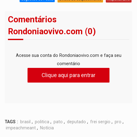
Comentários
Rondoniaovivo.com (0)
Acesse sua conta do Rondoniaovivo.com e faça seu
comentário
Clique aqui para entrar
TAGS :
brasil
,
politica
,
pato
,
deputado
,
frei sergio
,
pro
,
impeachmeant
,
Notícia