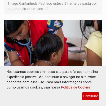
Thiago Cantanhede Pacheco esteve à frente da pasta por
pouco mais de um ano
Nós usamos cookies em nosso site para oferecer a melhor
experiência possível. Ao continuar a navegar no site, você
SAÚDE INDÍGENA: Pirahã terão consultas e
exames especializados durante expedição do
concorda com esse uso. Para mais informações sobre
SUS
como usamos cookies, veja nossa
Política de Cookies
Geral
07 de Agosto de 2026 às 10:36
Continuar
Ação levará mais de mil atendimentos especializados a