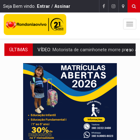
Seja Bem vindo.
Entrar
/
Assinar
ÚLTIMAS
LAZER:
Seis lugares gratuitos para aproveitar o fim de semana e
VÍDEO:
FTICCO e Força Tática prendem membro do CV com arma e drogas em
INCLUSÃO:
Prefeitura fortalece parceria com a APAE para ampliar ações v
DEFESA:
Exército testa inovações no combate a drones durante exerc
TEMAS SOCIOAMBIENTAIS:
Em Itapuã do Oeste, CINEMAZÔNIA leva cinema amazônico 
PREVISÃO:
Interior de Rondônia terá sábado (8) de calor intenso
INFRAESTRUTURA:
Após quase 30 anos de espera, asfalto chega ao bairr
A ILHA:
Coreografia de Rondônia estreia na programação do Festival de Dan