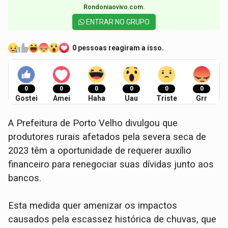
Rondoniaovivo.com.​
ENTRAR NO GRUPO
0 pessoas reagiram a isso.
0
0
0
0
0
0
Gostei
Amei
Haha
Uau
Triste
Grr
A Prefeitura de Porto Velho divulgou que
produtores rurais afetados pela severa seca de
2023 têm a oportunidade de requerer auxílio
financeiro para renegociar suas dívidas junto aos
bancos.
Esta medida quer amenizar os impactos
causados pela escassez histórica de chuvas, que