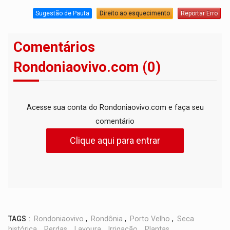
Sugestão de Pauta
Direito ao esquecimento
Reportar Erro
Comentários
Rondoniaovivo.com (0)
Acesse sua conta do Rondoniaovivo.com e faça seu
comentário
Clique aqui para entrar
TAGS :
Rondoniaovivo
,
Rondônia
,
Porto Velho
,
Seca
histórica
,
Perdas
,
Lavoura
,
Irrigação
,
Plantas
,