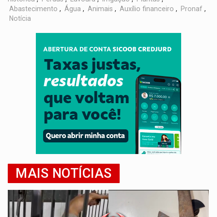
Abastecimento
,
Água
,
Animais
,
Auxílio financeiro
,
Pronaf
,
Notícia
MAIS NOTÍCIAS