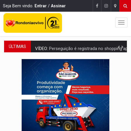
Seja Bem vindo.
Entrar
/
Assinar
ÚLTIMAS
VÍDEO:
Perseguição é registrada no shopping após colombiana furtar ce
LUDOPATIA:
Apostas online começam a afetar produtividade e rotina
REFLORESTAMENTO:
Plantar árvores não será mais suficiente para comprov
OVNIS NA LUA:
Cientistas alertam para possível base secreta no satélite n
ACABOU COM PEUGEOT:
Incêndio destrói carro que era rebocado para oficina no
VÍDEO:
Ladrão é filmado furtando moto na frente do bar 
BOLSAS DE PESQUISA:
Iniciativa Amazônia+10 lança chamada para fortalecer cadeia
MATERIAL:
Brasil tem grandes reservas de urânio, mas produz pouco e impo