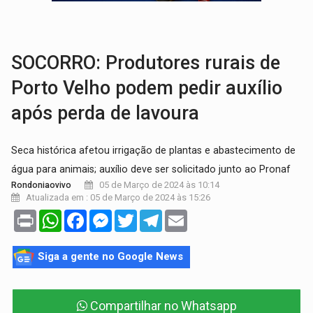
VÍDEO:
Armado com machado, homem ameaça matar sobrinha grávida e com
TRIBUNAL DO CRIME:
Homem é espancado por facção criminosa 
SOCORRO: Produtores rurais de
Porto Velho podem pedir auxílio
após perda de lavoura
Seca histórica afetou irrigação de plantas e abastecimento de
água para animais; auxílio deve ser solicitado junto ao Pronaf
05 de Março de 2024 às 10:14
Rondoniaovivo
Atualizada em : 05 de Março de 2024 às 15:26
Print
WhatsApp
Facebook
Messenger
Twitter
Telegram
Email
Siga a gente no Google News
Compartilhar no Whatsapp