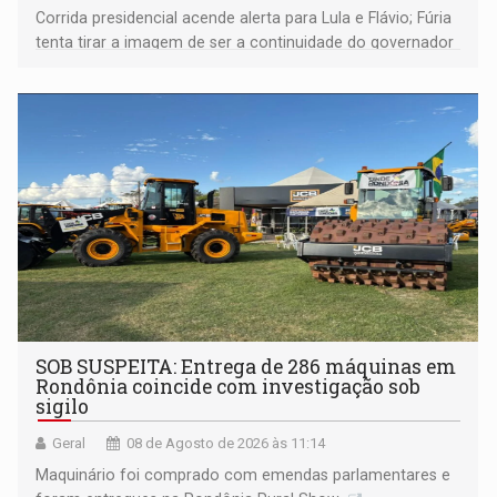
Corrida presidencial acende alerta para Lula e Flávio; Fúria
tenta tirar a imagem de ser a continuidade do governador
Marcos Rocha; ex-prefeito Hildon Chaves parece ainda
não ter entrado no modo eleição; ABAV faz evento em
Porto Velho
SOB SUSPEITA: Entrega de 286 máquinas em
Rondônia coincide com investigação sob
sigilo
Geral
08 de Agosto de 2026 às 11:14
Maquinário foi comprado com emendas parlamentares e