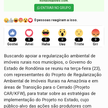
Rondoniaovivo.com.​
ENTRAR NO GRUPO
0 pessoas reagiram a isso.
0
0
0
0
0
0
Gostei
Amei
Haha
Uau
Triste
Grr
Buscando apoiar a regularização ambiental de
imóveis rurais nos municípios, o Governo do
Estado de Rondônia se reuniu na terça-feira (23),
com representantes do Projeto de Regularização
Ambiental de Imóveis Rurais na Amazônia e em
áreas de Transição para o Cerrado (Projeto
CAR/KFW), para tratar sobre as estratégias de
implementação do Projeto no Estado, cujo
público-alvo das ações são produtores com