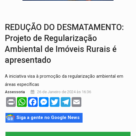
AMOR PERDIDO DÓI:
Luto amoroso não tem prazo, mas exige aten
TECNOLOGIA:
Empresas de Xangai aprimoram robôs de IA incorporada em 
REDUÇÃO DO DESMATAMENTO:
Projeto de Regularização
Ambiental de Imóveis Rurais é
apresentado
A iniciativa visa à promoção da regularização ambiental em
áreas específicas
26 de Janeiro de 2024 às 16:36
Assessoria
Print
WhatsApp
Facebook
Messenger
Twitter
Telegram
Email
Siga a gente no Google News