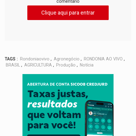
comentário
Clique aqui para entrar
TAGS :
Rondoniaovivo
,
Agronegócio
,
RONDONIA AO VIVO
,
BRASIL
,
AGRICULTURA
,
Produção
,
Notícia