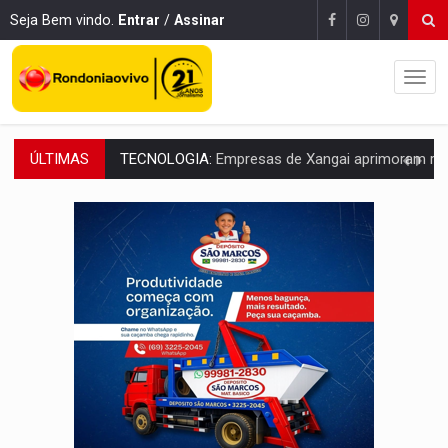
Seja Bem vindo.
Entrar
/
Assinar
ÚLTIMAS
PROTEGE A TERRA:
China descobre como explodir asteroide com bomba n
VÍDEO:
Motociclista morre após bater na traseira de camin
PARECE UM NUGGET:
Essa receita com frango virou o meu ja
EMPREENDEDORISMO:
7 negócios que podem começar com pouco dinheiro e vi
GIGANTE DA AMÉRICA:
Brasil reúne dimensão continental e posição estratégic
INDEPENDÊNCIA:
10 dicas importantes para quem quer mo
VARCENA:
Cientistas descobrem nova espécie de rã em florestas alagada
BARGANHA:
Vai comprar celular usado? Veja como consultar o a