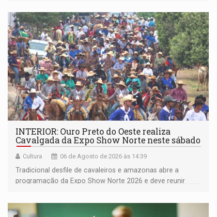
deputada federal Cristiane Lopes (PODE), o vereador
Pedro Geovar (PP) e a vice-prefeita Magna dos Anjos
(NOVO)
INTERIOR: Ouro Preto do Oeste realiza
Cavalgada da Expo Show Norte neste sábado
Cultura
06 de Agosto de 2026 às 14:39
Tradicional desfile de cavaleiros e amazonas abre a
programação da Expo Show Norte 2026 e deve reunir
milhares de participantes e espectadores no município