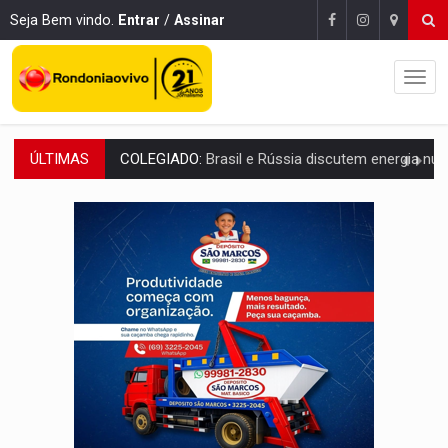
Seja Bem vindo.
Entrar
/
Assinar
ÚLTIMAS
COLEGIADO:
Brasil e Rússia discutem energia nuclear, defesa e ciênc
URGENTE:
Colisão entre caminhão e carro deixa quatro mortos e um em est
ENCONTRO:
Amazônia Negra ganha projeção nacional com participação de M
PREVISÃO:
Porto Velho tem chances de chuvas isoladas nesta se
SINDICATOS UNIDOS:
Assembleia Geral delibera greve da educação municip
PROCESSO SELETIVO:
Rondoniaovivo abre oficina de Comunicação com oportunidade
AGOSTO LILÁS:
MPRO lança de portal e promove reflexão sobre trajetória da Le
REGULARIZAÇÃO:
Refis 2026 segue até o fim do ano para regulariz