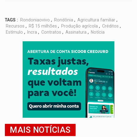
TAGS :
Rondoniaovivo
,
Rondônia
,
Agricultura familiar
,
Recursos
,
R$ 15 milhões
,
Produção agrícola
,
Créditos
,
Estímulo
,
Incra
,
Contratos
,
Assinatura
,
Notícia
MAIS NOTÍCIAS