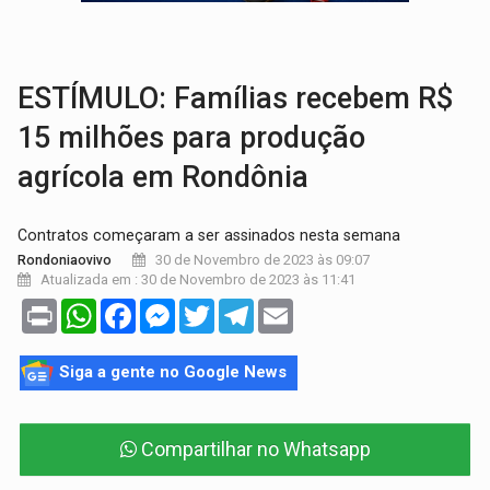
TRANSPORTE DE ARROZ:
MPF assegura cumprimento da legislação sobre transporte d
DEEPFAKE:
Sancionada lei contra violência sexual infantil na inte
ESTÍMULO: Famílias recebem R$
15 milhões para produção
agrícola em Rondônia
Contratos começaram a ser assinados nesta semana
30 de Novembro de 2023 às 09:07
Rondoniaovivo
Atualizada em : 30 de Novembro de 2023 às 11:41
Print
WhatsApp
Facebook
Messenger
Twitter
Telegram
Email
Siga a gente no Google News
Compartilhar no Whatsapp