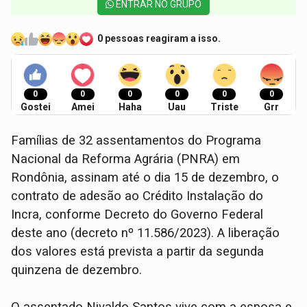
ENTRAR NO GRUPO
0 pessoas reagiram a isso.
0
0
0
0
0
0
Gostei
Amei
Haha
Uau
Triste
Grr
Famílias de 32 assentamentos do Programa
Nacional da Reforma Agrária (PNRA) em
Rondônia, assinam até o dia 15 de dezembro, o
contrato de adesão ao Crédito Instalação do
Incra, conforme Decreto do Governo Federal
deste ano (decreto nº 11.586/2023). A liberação
dos valores está prevista a partir da segunda
quinzena de dezembro.
O assentado Nivaldo Santos vive com a esposa e